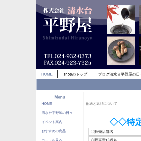
HOME
shopのトップ
ブログ清水台平野屋の日
Menu
HOME
配送と返品について
清水台平野屋の日々
◇◇特
イベント案内
おすすめの商品
◇販売店舗名
◇販売責任者名
カートを見る