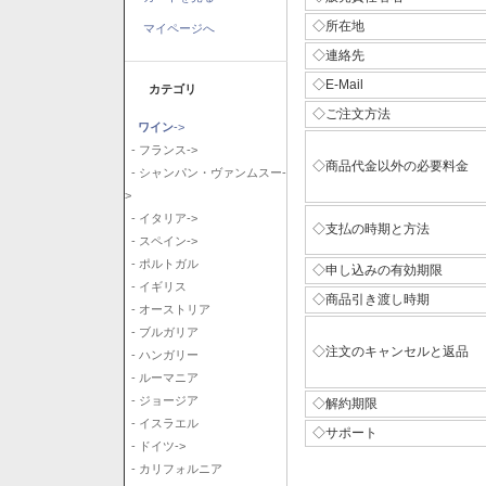
◇所在地
マイページへ
◇連絡先
◇E-Mail
カテゴリ
◇ご注文方法
ワイン
->
- フランス->
◇商品代金以外の必要料金
- シャンパン・ヴァンムスー-
>
- イタリア->
◇支払の時期と方法
- スペイン->
- ポルトガル
◇申し込みの有効期限
- イギリス
◇商品引き渡し時期
- オーストリア
- ブルガリア
◇注文のキャンセルと返品
- ハンガリー
- ルーマニア
- ジョージア
◇解約期限
- イスラエル
◇サポート
- ドイツ->
- カリフォルニア