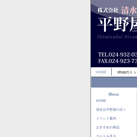
HOME
shopのト
Menu
HOME
清水台平野屋の日々
イベント案内
おすすめの商品
カートを見る