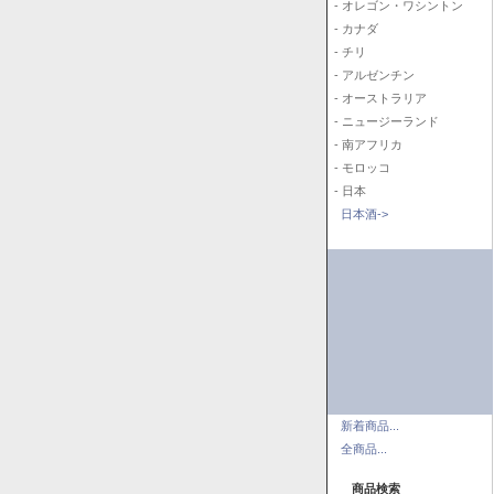
- オレゴン・ワシントン
- カナダ
- チリ
- アルゼンチン
- オーストラリア
- ニュージーランド
- 南アフリカ
- モロッコ
- 日本
日本酒->
新着商品...
全商品...
商品検索