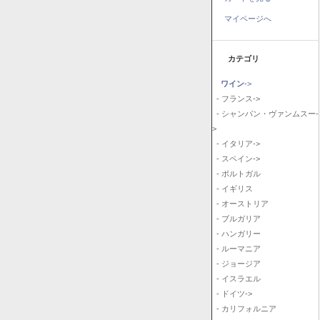
マイページへ
カテゴリ
ワイン
->
- フランス->
- シャンパン・ヴァンムスー-
>
- イタリア->
- スペイン->
- ポルトガル
- イギリス
- オーストリア
- ブルガリア
- ハンガリー
- ルーマニア
- ジョージア
- イスラエル
- ドイツ->
- カリフォルニア