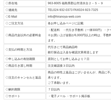
◇所在地
963-8005 福島県郡山市清水台２－５－９
◇連絡先
TEL024-932-0373 FAX024-923-7325
◇E-Mail
info@hiranoya-web.com
◇ご注文方法
各お申し込みページに記載
・配送料 ・代引き手数料（一律300円）・ク
◇商品代金以外の必要料金
※お買い上げ金額が6,000円以上の時は、手
ます。
代引きにて商品納品時
◇支払の時期と方法
銀行振込は入金を確認次第発送します
◇申し込みの有効期限
原則としてお申し込みより７日
◇商品引き渡し時期
注文確認後３日以内
商品の特性上返品はございませんが、商品に不
◇注文のキャンセルと返品
承ります。
ご了承願います。
◇解約期限
７日以内
◇サポート
・電子メール ・サポート掲示板