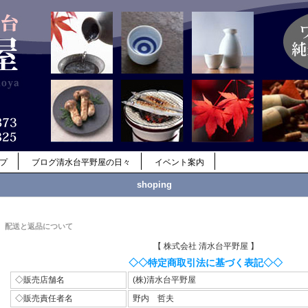
ップ
ブログ清水台平野屋の日々
イベント案内
shoping
配送と返品について
【 株式会社 清水台平野屋 】
◇◇特定商取引法に基づく表記◇◇
◇販売店舗名
(株)清水台平野屋
◇販売責任者名
野内 哲夫