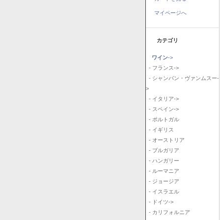
マイページへ
カテゴリ
ワイン
->
- フランス->
- シャンパン・ヴァンムスー-
>
- イタリア->
- スペイン->
- ポルトガル
- イギリス
- オーストリア
- ブルガリア
- ハンガリー
- ルーマニア
- ジョージア
- イスラエル
- ドイツ->
- カリフォルニア