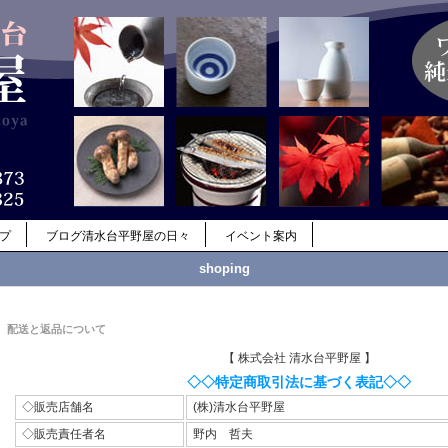
ップ
ブログ清水台平野屋の日々
イベント案内
shoping
配送と返品について
【 株式会社 清水台平野屋 】
◇◇特定商取引法に基づく表記◇◇
◇販売店舗名
(株)清水台平野屋
◇販売責任者名
野内 哲夫