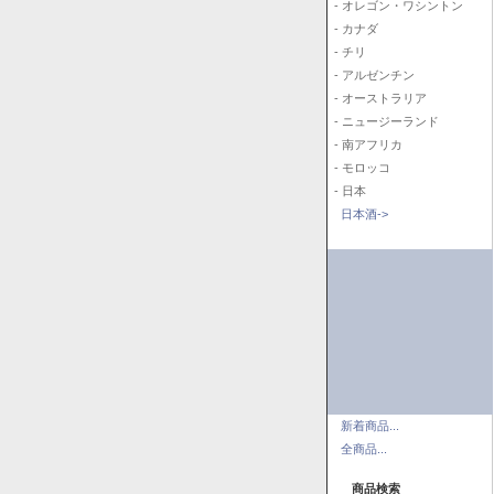
- オレゴン・ワシントン
- カナダ
- チリ
- アルゼンチン
- オーストラリア
- ニュージーランド
- 南アフリカ
- モロッコ
- 日本
日本酒->
新着商品...
全商品...
商品検索