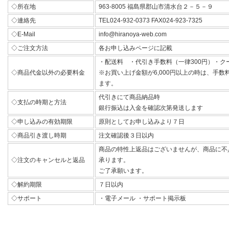
◇所在地
963-8005 福島県郡山市清水台２－５－９
◇連絡先
TEL024-932-0373 FAX024-923-7325
◇E-Mail
info@hiranoya-web.com
◇ご注文方法
各お申し込みページに記載
・配送料 ・代引き手数料（一律300円）・ク
◇商品代金以外の必要料金
※お買い上げ金額が6,000円以上の時は、手
ます。
代引きにて商品納品時
◇支払の時期と方法
銀行振込は入金を確認次第発送します
◇申し込みの有効期限
原則としてお申し込みより７日
◇商品引き渡し時期
注文確認後３日以内
商品の特性上返品はございませんが、商品に不
◇注文のキャンセルと返品
承ります。
ご了承願います。
◇解約期限
７日以内
◇サポート
・電子メール ・サポート掲示板