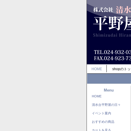
HOME
shopのト
Menu
HOME
清水台平野屋の日々
イベント案内
おすすめの商品
カートを見る