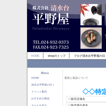
HOME
shopのトップ
ブログ清水台平野屋の日
Menu
HOME
配送と返品について
清水台平野屋の日々
◇◇特
イベント案内
おすすめの商品
◇販売店舗名
◇販売責任者名
カートを見る