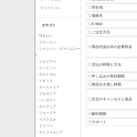
◇所在地
マイページへ
◇連絡先
◇E-Mail
カテゴリ
◇ご注文方法
ワイン
->
- フランス->
◇商品代金以外の必要料金
- シャンパン・ヴァンムスー-
>
- イタリア->
◇支払の時期と方法
- スペイン->
- ポルトガル
◇申し込みの有効期限
- イギリス
◇商品引き渡し時期
- オーストリア
- ブルガリア
◇注文のキャンセルと返品
- ハンガリー
- ルーマニア
- ジョージア
◇解約期限
- イスラエル
◇サポート
- ドイツ->
- カリフォルニア