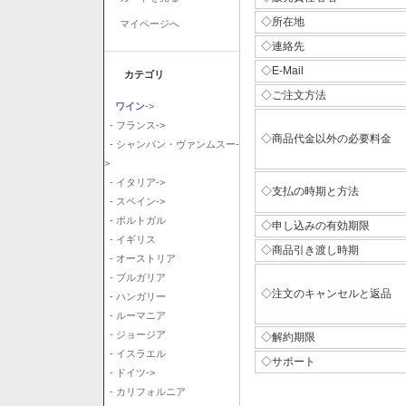
◇所在地
マイページへ
◇連絡先
◇E-Mail
カテゴリ
◇ご注文方法
ワイン
->
- フランス->
◇商品代金以外の必要料金
- シャンパン・ヴァンムスー-
>
- イタリア->
◇支払の時期と方法
- スペイン->
- ポルトガル
◇申し込みの有効期限
- イギリス
◇商品引き渡し時期
- オーストリア
- ブルガリア
◇注文のキャンセルと返品
- ハンガリー
- ルーマニア
- ジョージア
◇解約期限
- イスラエル
◇サポート
- ドイツ->
- カリフォルニア