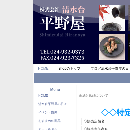
HOME
shopのトップ
ブログ清水台平野屋の日
Menu
HOME
配送と返品について
清水台平野屋の日々
◇◇特
イベント案内
おすすめの商品
◇販売店舗名
◇販売責任者名
カートを見る