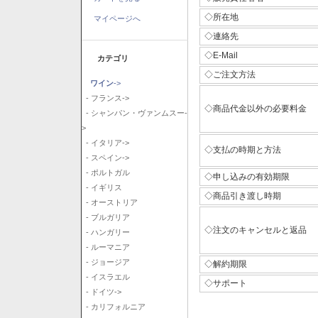
◇所在地
マイページへ
◇連絡先
◇E-Mail
カテゴリ
◇ご注文方法
ワイン
->
- フランス->
◇商品代金以外の必要料金
- シャンパン・ヴァンムスー-
>
- イタリア->
◇支払の時期と方法
- スペイン->
- ポルトガル
◇申し込みの有効期限
- イギリス
◇商品引き渡し時期
- オーストリア
- ブルガリア
◇注文のキャンセルと返品
- ハンガリー
- ルーマニア
- ジョージア
◇解約期限
- イスラエル
◇サポート
- ドイツ->
- カリフォルニア