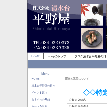
HOME
shopのトップ
ブログ清水台平野屋の日
Menu
HOME
配送と返品について
清水台平野屋の日々
◇◇特
イベント案内
おすすめの商品
◇販売店舗名
◇販売責任者名
カートを見る