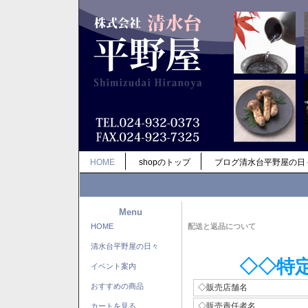
HOME
shopのトップ
ブログ清水台平野屋の日
Menu
HOME
配送と返品について
清水台平野屋の日々
◇◇特
イベント案内
おすすめの商品
◇販売店舗名
◇販売責任者名
カートを見る