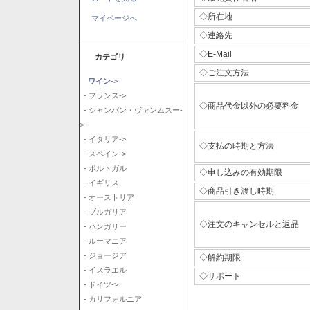
◇所在地
マイページへ
◇連絡先
◇E-Mail
カテゴリ
◇ご注文方法
ワイン
->
- フランス->
◇商品代金以外の必要料金
- シャンパン・ヴァンムスー-
>
- イタリア->
◇支払の時期と方法
- スペイン->
- ポルトガル
◇申し込みの有効期限
- イギリス
◇商品引き渡し時期
- オーストリア
- ブルガリア
◇注文のキャンセルと返品
- ハンガリー
- ルーマニア
- ジョージア
◇解約期限
- イスラエル
◇サポート
- ドイツ->
- カリフォルニア