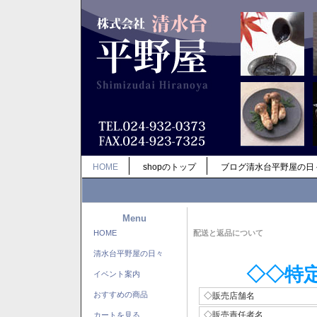
HOME
shopのトップ
ブログ清水台平野屋の日
Menu
HOME
配送と返品について
清水台平野屋の日々
◇◇特
イベント案内
おすすめの商品
◇販売店舗名
◇販売責任者名
カートを見る