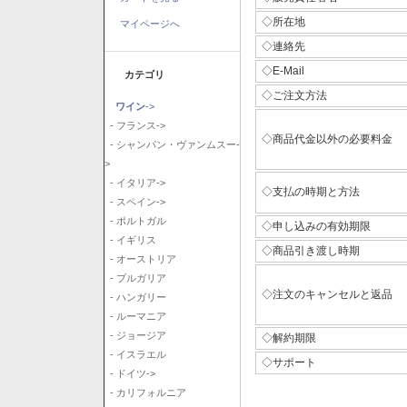
◇所在地
マイページへ
◇連絡先
◇E-Mail
カテゴリ
◇ご注文方法
ワイン
->
- フランス->
◇商品代金以外の必要料金
- シャンパン・ヴァンムスー-
>
- イタリア->
◇支払の時期と方法
- スペイン->
- ポルトガル
◇申し込みの有効期限
- イギリス
◇商品引き渡し時期
- オーストリア
- ブルガリア
◇注文のキャンセルと返品
- ハンガリー
- ルーマニア
- ジョージア
◇解約期限
- イスラエル
◇サポート
- ドイツ->
- カリフォルニア