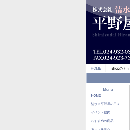
HOME
shopのト
Menu
HOME
清水台平野屋の日々
イベント案内
おすすめの商品
カートを見る