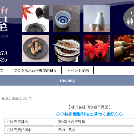
ップ
ブログ清水台平野屋の日々
イベント案内
shoping
配送と返品について
【 株式会社 清水台平野屋 】
◇◇特定商取引法に基づく表記◇◇
◇販売店舗名
(株)清水台平野屋
◇販売責任者名
野内 哲夫