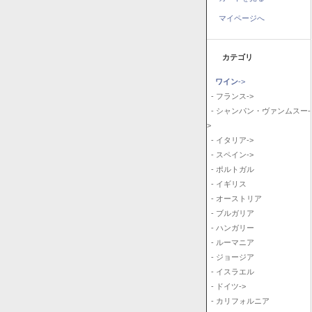
マイページへ
カテゴリ
ワイン
->
- フランス->
- シャンパン・ヴァンムスー-
>
- イタリア->
- スペイン->
- ポルトガル
- イギリス
- オーストリア
- ブルガリア
- ハンガリー
- ルーマニア
- ジョージア
- イスラエル
- ドイツ->
- カリフォルニア