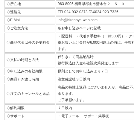
◇所在地
963-8005 福島県郡山市清水台２－５－９
◇連絡先
TEL024-932-0373 FAX024-923-7325
◇E-Mail
info@hiranoya-web.com
◇ご注文方法
各お申し込みページに記載
・配送料 ・代引き手数料（一律300円）・ク
◇商品代金以外の必要料金
※お買い上げ金額が6,000円以上の時は、手
ます。
代引きにて商品納品時
◇支払の時期と方法
銀行振込は入金を確認次第発送します
◇申し込みの有効期限
原則としてお申し込みより７日
◇商品引き渡し時期
注文確認後３日以内
商品の特性上返品はございませんが、商品に不
◇注文のキャンセルと返品
承ります。
ご了承願います。
◇解約期限
７日以内
◇サポート
・電子メール ・サポート掲示板