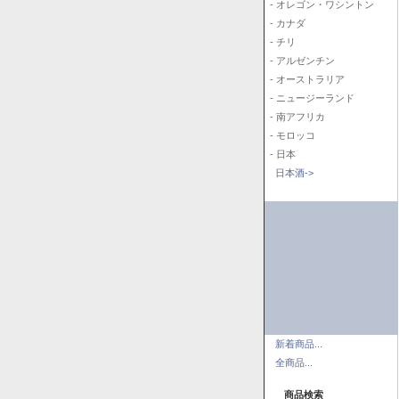
- オレゴン・ワシントン
- カナダ
- チリ
- アルゼンチン
- オーストラリア
- ニュージーランド
- 南アフリカ
- モロッコ
- 日本
日本酒->
新着商品...
全商品...
商品検索