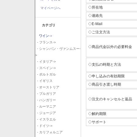
◇所在地
マイページへ
◇連絡先
◇E-Mail
カテゴリ
◇ご注文方法
ワイン
->
- フランス->
◇商品代金以外の必要料金
- シャンパン・ヴァンムスー-
>
- イタリア->
◇支払の時期と方法
- スペイン->
- ポルトガル
◇申し込みの有効期限
- イギリス
◇商品引き渡し時期
- オーストリア
- ブルガリア
◇注文のキャンセルと返品
- ハンガリー
- ルーマニア
- ジョージア
◇解約期限
- イスラエル
◇サポート
- ドイツ->
- カリフォルニア