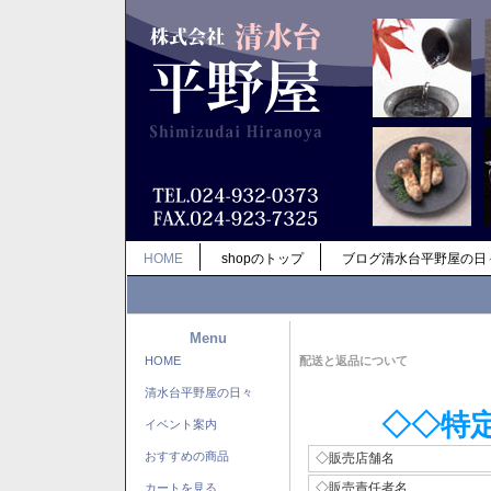
HOME
shopのトップ
ブログ清水台平野屋の日
Menu
HOME
配送と返品について
清水台平野屋の日々
◇◇特
イベント案内
おすすめの商品
◇販売店舗名
◇販売責任者名
カートを見る