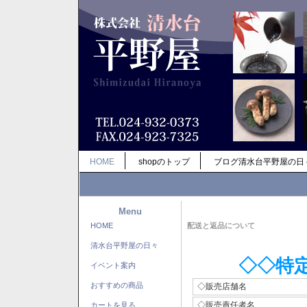
HOME
shopのトップ
ブログ清水台平野屋の日
Menu
HOME
配送と返品について
清水台平野屋の日々
◇◇特
イベント案内
おすすめの商品
◇販売店舗名
◇販売責任者名
カートを見る