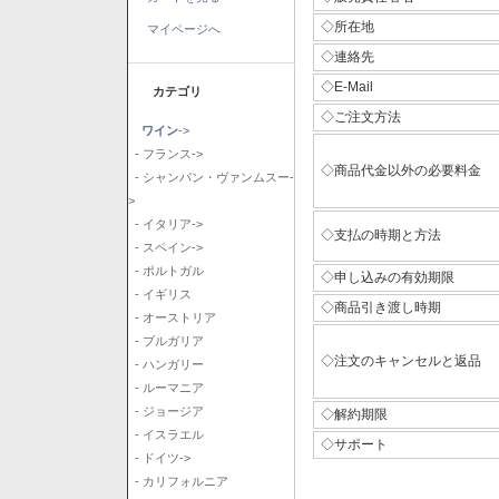
◇所在地
マイページへ
◇連絡先
◇E-Mail
カテゴリ
◇ご注文方法
ワイン
->
- フランス->
◇商品代金以外の必要料金
- シャンパン・ヴァンムスー-
>
- イタリア->
◇支払の時期と方法
- スペイン->
- ポルトガル
◇申し込みの有効期限
- イギリス
◇商品引き渡し時期
- オーストリア
- ブルガリア
◇注文のキャンセルと返品
- ハンガリー
- ルーマニア
- ジョージア
◇解約期限
- イスラエル
◇サポート
- ドイツ->
- カリフォルニア