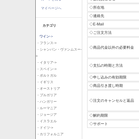
◇所在地
マイページへ
◇連絡先
◇E-Mail
カテゴリ
◇ご注文方法
ワイン
->
- フランス->
◇商品代金以外の必要料金
- シャンパン・ヴァンムスー-
>
- イタリア->
◇支払の時期と方法
- スペイン->
- ポルトガル
◇申し込みの有効期限
- イギリス
◇商品引き渡し時期
- オーストリア
- ブルガリア
◇注文のキャンセルと返品
- ハンガリー
- ルーマニア
- ジョージア
◇解約期限
- イスラエル
◇サポート
- ドイツ->
- カリフォルニア