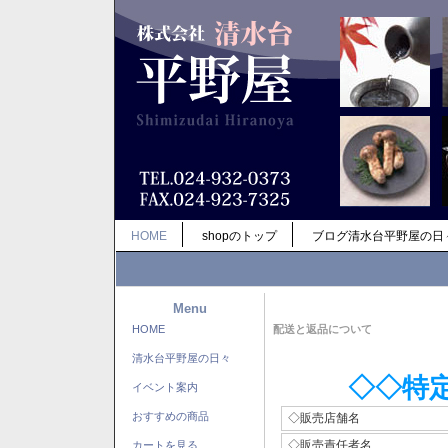
HOME
shopのトップ
ブログ清水台平野屋の日
Menu
HOME
配送と返品について
清水台平野屋の日々
◇◇特
イベント案内
おすすめの商品
◇販売店舗名
◇販売責任者名
カートを見る