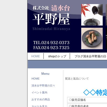
HOME
shopのトップ
ブログ清水台平野屋の日
Menu
HOME
配送と返品について
清水台平野屋の日々
◇◇特
イベント案内
おすすめの商品
◇販売店舗名
◇販売責任者名
カートを見る