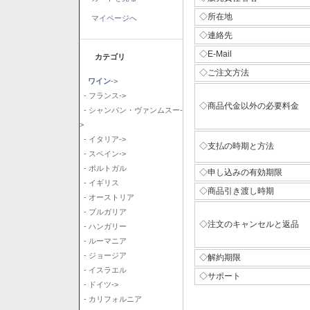
◇所在地
マイページへ
◇連絡先
◇E-Mail
カテゴリ
◇ご注文方法
ワイン
->
- フランス->
◇商品代金以外の必要料金
- シャンパン・ヴァンムスー-
>
- イタリア->
◇支払の時期と方法
- スペイン->
- ポルトガル
◇申し込みの有効期限
- イギリス
◇商品引き渡し時期
- オーストリア
- ブルガリア
◇注文のキャンセルと返品
- ハンガリー
- ルーマニア
- ジョージア
◇解約期限
- イスラエル
◇サポート
- ドイツ->
- カリフォルニア