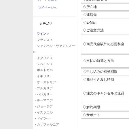
◇所在地
マイページへ
◇連絡先
◇E-Mail
カテゴリ
◇ご注文方法
ワイン
->
- フランス->
◇商品代金以外の必要料金
- シャンパン・ヴァンムスー-
>
- イタリア->
◇支払の時期と方法
- スペイン->
- ポルトガル
◇申し込みの有効期限
- イギリス
◇商品引き渡し時期
- オーストリア
- ブルガリア
◇注文のキャンセルと返品
- ハンガリー
- ルーマニア
- ジョージア
◇解約期限
- イスラエル
◇サポート
- ドイツ->
- カリフォルニア