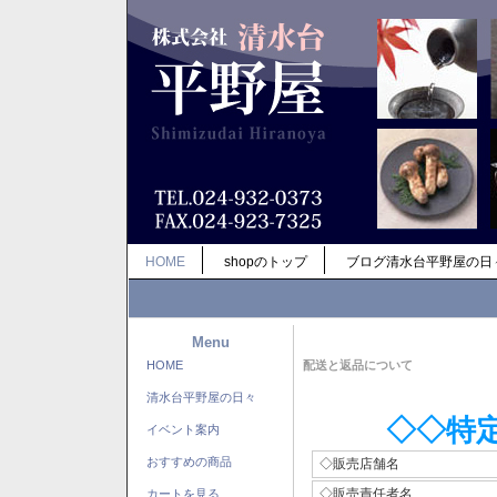
HOME
shopのトップ
ブログ清水台平野屋の日
Menu
HOME
配送と返品について
清水台平野屋の日々
◇◇特
イベント案内
おすすめの商品
◇販売店舗名
◇販売責任者名
カートを見る