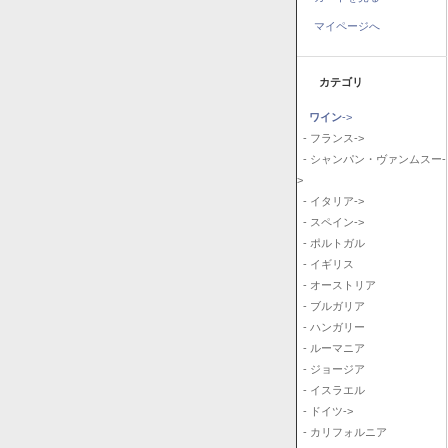
マイページへ
カテゴリ
ワイン
->
- フランス->
- シャンパン・ヴァンムスー-
>
- イタリア->
- スペイン->
- ポルトガル
- イギリス
- オーストリア
- ブルガリア
- ハンガリー
- ルーマニア
- ジョージア
- イスラエル
- ドイツ->
- カリフォルニア