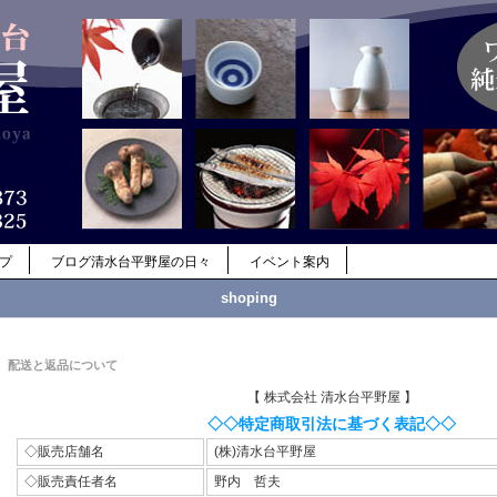
ップ
ブログ清水台平野屋の日々
イベント案内
shoping
配送と返品について
【 株式会社 清水台平野屋 】
◇◇特定商取引法に基づく表記◇◇
◇販売店舗名
(株)清水台平野屋
◇販売責任者名
野内 哲夫