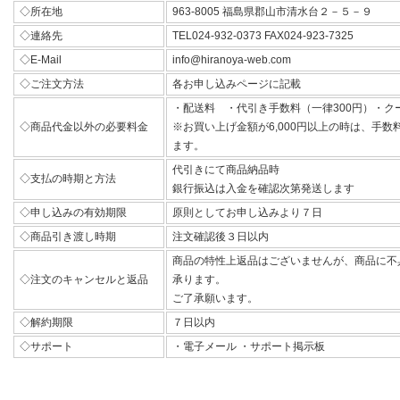
◇所在地
963-8005 福島県郡山市清水台２－５－９
◇連絡先
TEL024-932-0373 FAX024-923-7325
◇E-Mail
info@hiranoya-web.com
◇ご注文方法
各お申し込みページに記載
・配送料 ・代引き手数料（一律300円）・ク
◇商品代金以外の必要料金
※お買い上げ金額が6,000円以上の時は、手
ます。
代引きにて商品納品時
◇支払の時期と方法
銀行振込は入金を確認次第発送します
◇申し込みの有効期限
原則としてお申し込みより７日
◇商品引き渡し時期
注文確認後３日以内
商品の特性上返品はございませんが、商品に不
◇注文のキャンセルと返品
承ります。
ご了承願います。
◇解約期限
７日以内
◇サポート
・電子メール ・サポート掲示板