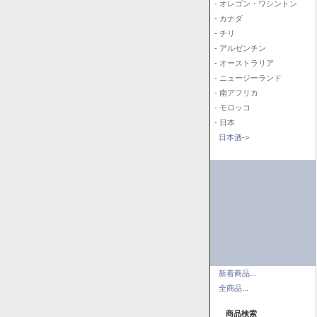
- オレゴン・ワシントン
- カナダ
- チリ
- アルゼンチン
- オーストラリア
- ニュージーランド
- 南アフリカ
- モロッコ
- 日本
日本酒->
新着商品...
全商品...
商品検索