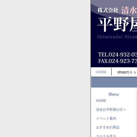
HOME
shopのト
Menu
HOME
清水台平野屋の日々
イベント案内
おすすめの商品
カートを見る