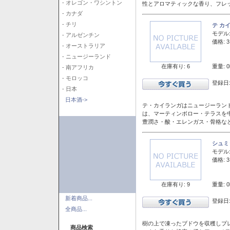
- オレゴン・ワシントン
性とアロマティックな香り、フレ
- カナダ
- チリ
テ カ
モデル
- アルゼンチン
価格: 3
- オーストラリア
- ニュージーランド
在庫有り: 6
重量: 0
- 南アフリカ
- モロッコ
登録日:
- 日本
日本酒->
テ・カイランガはニュージーランド
は、マーティンボロー・テラスを
豊潤さ・酸・エレンガス・骨格な
シュミ
モデル
価格: 3
在庫有り: 9
重量: 0
新着商品...
登録日:
全商品...
樹の上で凍ったブドウを収穫しプ
商品検索