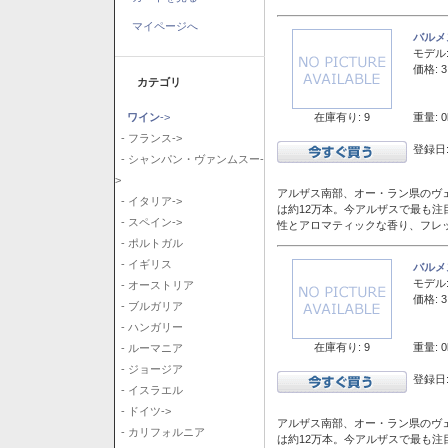
マイページへ
バルメ
モデル
価格: 3
カテゴリ
在庫有り: 9
重量: 0
ワイン
->
- フランス->
登録日:
- シャンパン・ヴァンムスー-
>
アルザス南部、オー・ラン県のヴェ
- イタリア->
は約12万本。今アルザスで最も
- スペイン->
性とアロマティックな香り、フレ
- ポルトガル
- イギリス
バルメ
モデル
- オーストリア
価格: 3
- ブルガリア
- ハンガリー
在庫有り: 9
重量: 0
- ルーマニア
- ジョージア
登録日:
- イスラエル
- ドイツ->
アルザス南部、オー・ラン県のヴェ
- カリフォルニア
は約12万本。今アルザスで最も