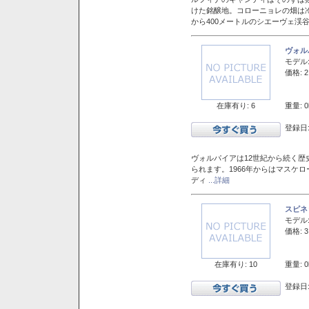
けた銘醸地。コローニョレの畑は
から400メートルのシエーヴェ渓
ヴォル
モデル
価格: 2
在庫有り: 6
重量: 0
登録日:
ヴォルパイアは12世紀から続く歴
られます。1966年からはマスケ
ディ
...詳細
スピネ
モデル
価格: 3
在庫有り: 10
重量: 0
登録日: