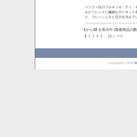
バンフィ社のブルネッロ・ディ・
ルビーレッドに繊細なガーネット
り、フレッシュさと活力を与えて
1
から
10
を表示中 (新着商品の数
1
2
3
4
5
...
[次へ >>]
Copyright(c) 2008