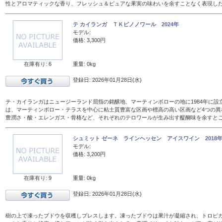
性とアロマティックな香り、フレッシュ＆ピュアな果実の味わいを余すことなく表現し
テ カイランガ ＴＫピノノワール 2024年
モデル:
価格: 3,300円
在庫有り: 6
重量: 0kg
登録日: 2026年01月28日(水)
テ・カイランガはニュージーランド屈指の銘醸地、マーティンボローの地に1984年に設
は、マーティンボロー・テラスを中心に粘土質豊富な区画や標高の高い区画など4つの異
豊潤さ・酸・エレンガス・骨格など、それぞれのテロワールが生み出す醍醐味を余すと
シュミット ゼーネ ラインヘッセン アイスワイン 2018年 
モデル:
価格: 3,200円
在庫有り: 9
重量: 0kg
登録日: 2026年01月28日(水)
樹の上で凍ったブドウを収穫しプレスします。凍ったブドウは果汁が凝縮され、トロピ