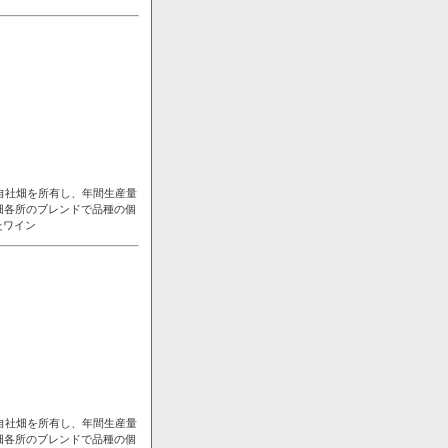
自社畑を所有し、年間生産量
畑各所のブレンドで品種の個
たワイン
自社畑を所有し、年間生産量
畑各所のブレンドで品種の個