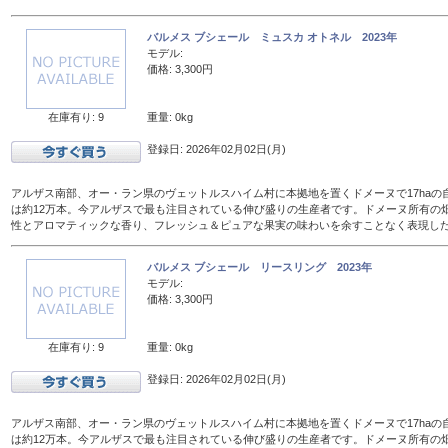
バルメス ブシェール ミュスカ オトネル 2023年
モデル:
価格: 3,300円
在庫有り: 9
重量: 0kg
登録日: 2026年02月02日(月)
アルザス南部、オー・ラン県のヴェットルスハイム村に本拠地を置くドメーヌで17haの
は約12万本。今アルザスで最も注目されている伸び盛りの生産者です。ドメーヌ所有の
性とアロマティックな香り、フレッシュ＆ピュアな果実の味わいを余すことなく表現し
バルメス ブシェール リースリング 2023年
モデル:
価格: 3,300円
在庫有り: 9
重量: 0kg
登録日: 2026年02月02日(月)
アルザス南部、オー・ラン県のヴェットルスハイム村に本拠地を置くドメーヌで17haの
は約12万本。今アルザスで最も注目されている伸び盛りの生産者です。ドメーヌ所有の