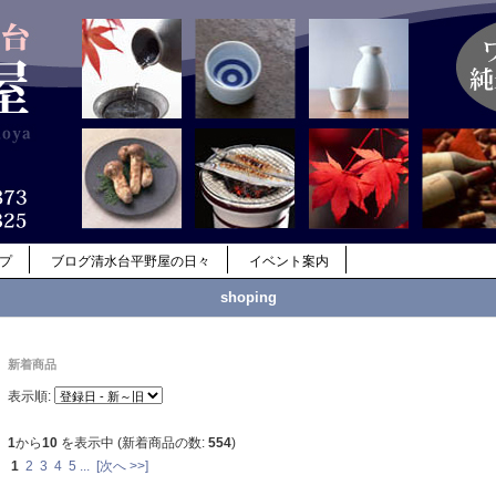
ップ
ブログ清水台平野屋の日々
イベント案内
shoping
新着商品
表示順:
1
から
10
を表示中 (新着商品の数:
554
)
1
2
3
4
5
...
[次へ >>]