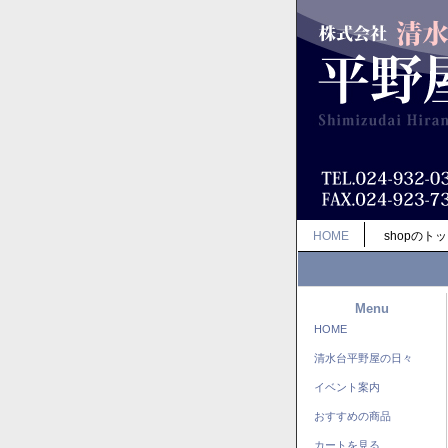
HOME
shopのト
Menu
HOME
清水台平野屋の日々
イベント案内
おすすめの商品
カートを見る