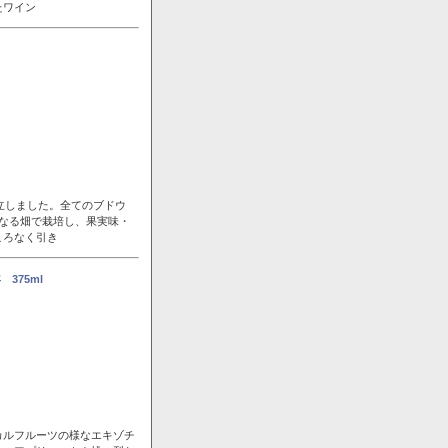
たワイン
立しました。全てのブドウ
なる畑で栽培し、果実味・
ころなく引き
375ml
カルフルーツの様なエキゾチ