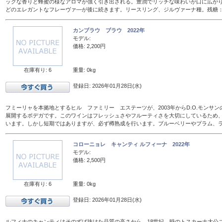
ックな香りと蜂蜜の様なアロマが強く引き出される。豊潤でリッチな味わいが口に広が
どのエレガントなフレーヴァ―が後に続きます。リースリング、ジルヴァーナ種。残糖：16
カンブラウ ブラウ 2022年
モデル:
価格: 2,200円
在庫有り: 6
重量: 0kg
登録日: 2026年01月28日(水)
フミーリャを本拠地とするヒル ファミリー エステーツが、2003年からD.O.モンサ
展開するボデガです。このワインはフレッシュさやフルーティさを大切にしているため、
います。しかし短期ではありますが、必ず樽熟成を行います。ブルーベリーやプラム、
コローニョレ キャンティ ルフィーナ 2022年
モデル:
価格: 2,500円
在庫有り: 6
重量: 0kg
登録日: 2026年01月28日(水)
ルフィナのキャンティはそのずば抜けた品質の高さから、18世紀、時のトスカーナ大公