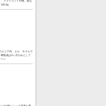
り、アプリコットや桃、梨な
5.6g
ンのエリア内、エル モラルで
樽熟成は4ヶ月のみとして
ラベン
コジモ3世によって庇護を受