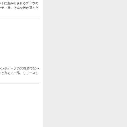
の下に生み出されるブドウの
ッティ氏。そんな彼が選んだ
チオークの350L樽で10〜
ンと言える一品。リリースし