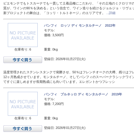
ピエモンテでもトスカーナでも一貫して土着品種にこだわり、「その土地のミクロリマ
質が、ワインの90％を決める」という信念で、ワイン造りを続けるジョルジョ・リヴェ
新プロジェクトの舞台は、「コッリ・トルトネージ」のエリアです。
...詳細
バンフィ ロッソ ディ モンタルチーノ 2022年
モデル:
価格: 3,500円
在庫有り: 6
重量: 0kg
登録日: 2026年01月27日(火)
温度管理されたステンレスタンクで発酵させ、50％はフレンチオークの大樽、残りはフレン
12ヶ月熟成させています。モンタルチーノ、そしてバンフィのスーパークラシックワイ
てすぐに楽しめますが長期熟成にも向いています。エレガントかつフレッシ
バンフィ ブルネッロ ディ モンタルチーノ 2019年
モデル:
価格: 7,200円
在庫有り: 6
重量: 0kg
登録日: 2026年01月27日(火)