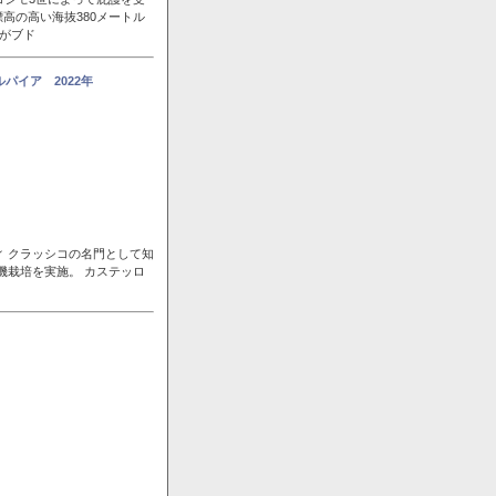
高の高い海抜380メートル
風がブド
パイア 2022年
ィ クラッシコの名門として知
機栽培を実施。 カステッロ