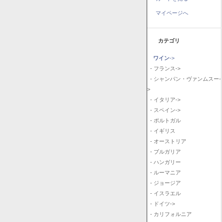
マイページへ
カテゴリ
ワイン
->
- フランス->
- シャンパン・ヴァンムスー-
>
- イタリア->
- スペイン->
- ポルトガル
- イギリス
- オーストリア
- ブルガリア
- ハンガリー
- ルーマニア
- ジョージア
- イスラエル
- ドイツ->
- カリフォルニア