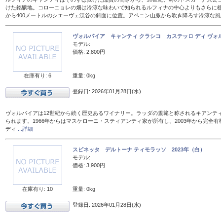
けた銘醸地。コローニョレの畑は冷涼な味わいで知られるルフィナの中心よりもさらに標
から400メートルのシエーヴェ渓谷の斜面に位置。アペニン山脈から吹き降ろす冷涼な
ヴォルパイア キャンティ クラシコ カステッロ ディ ヴォル
モデル:
価格: 2,800円
在庫有り: 6
重量: 0kg
登録日: 2026年01月28日(水)
ヴォルパイアは12世紀から続く歴史あるワイナリー。ラッダの規範と称されるキアンテ
られます。1966年からはマスケローニ・スティアンティ家が所有し、2003年から完全有
ディ
...詳細
スピネッタ デルトーナ ティモラッソ 2023年（白）
モデル:
価格: 3,900円
在庫有り: 10
重量: 0kg
登録日: 2026年01月28日(水)