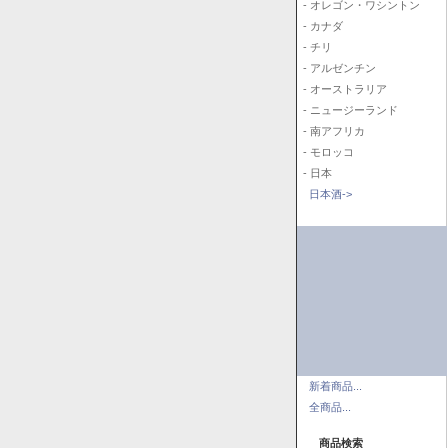
- オレゴン・ワシントン
- カナダ
- チリ
- アルゼンチン
- オーストラリア
- ニュージーランド
- 南アフリカ
- モロッコ
- 日本
日本酒->
新着商品...
全商品...
商品検索