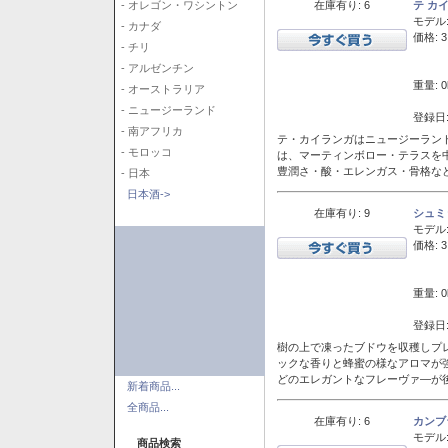
在庫有り: 6
テ カ
- オレゴン・ワシントン
モデル
- カナダ
価格: 3
- チリ
- アルゼンチン
重量: 0
- オーストラリア
- ニュージーランド
登録日:
- 南アフリカ
テ・カイランガはニュージーランド
- モロッコ
は、マーティンボロー・テラスを
豊潤さ・酸・エレンガス・骨格な
- 日本
日本酒->
在庫有り: 9
シュミ
モデル
価格: 3
重量: 0
登録日:
樹の上で凍ったブドウを収穫しプ
ックな香りと蜂蜜の様なアロマが
どのエレガントなフレーヴァ―が後
新着商品...
全商品...
在庫有り: 6
カンブ
モデル
商品検索