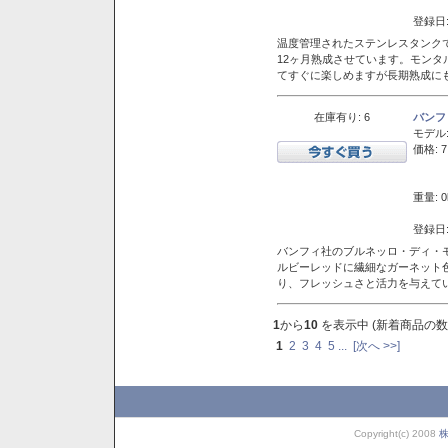
登録日:
温度管理されたステンレスタンクで
12ヶ月熟成させています。モン
てすぐに楽しめますが長期熟成に
在庫有り: 6
バンフ
モデル
価格: 7
重量: 0
登録日:
バンフィ社のブルネッロ・ディ・
ルビーレッドに繊細なガーネット
り、フレッシュさと活力を与えて
1
から
10
を表示中 (新着商品の数
1
2
3
4
5
...
[次へ >>]
Copyright(c) 2008