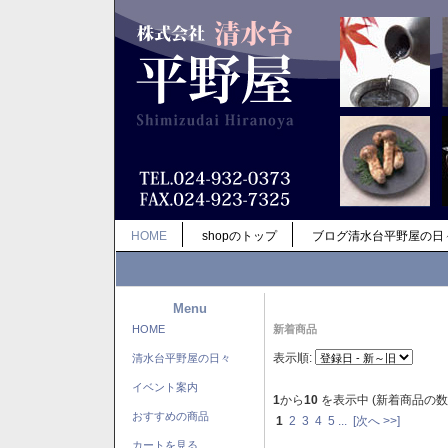
HOME
shopのトップ
ブログ清水台平野屋の日
Menu
HOME
新着商品
表示順:
清水台平野屋の日々
イベント案内
1
から
10
を表示中 (新着商品の数
おすすめの商品
1
2
3
4
5
...
[次へ >>]
カートを見る