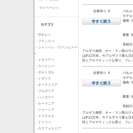
マイページへ
在庫有り: 9
バルメ
モデル
価格: 3
カテゴリ
重量: 0
ワイン
->
- フランス->
登録日:
- シャンパン・ヴァンムスー-
アルザス南部、オー・ラン県のヴェ
>
は約12万本。今アルザスで最も
- イタリア->
性とアロマティックな香り、フレ
- スペイン->
- ポルトガル
在庫有り: 9
バルメ
モデル
- イギリス
価格: 3
- オーストリア
- ブルガリア
重量: 0
- ハンガリー
- ルーマニア
登録日:
- ジョージア
アルザス南部、オー・ラン県のヴェ
- イスラエル
は約12万本。今アルザスで最も
性とアロマティックな香り、フレ
- ドイツ->
- カリフォルニア