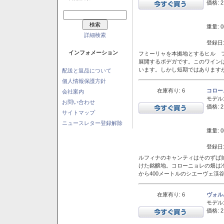
価格: 2
重量: 0
詳細検索
登録日:
インフォメーション
フミーリャを本拠地とするヒル フ
展開するボデガです。このワイン
います。しかし短期ではあります
配送と返品について
個人情報保護方針
在庫有り: 6
コロー
会社案内
モデル
お問い合わせ
価格: 2
サイトマップ
ニュースレター登録解除
重量: 0
登録日:
ルフィナのキャンティはそのずば
けた銘醸地。コローニョレの畑は
から400メートルのシエーヴェ渓
在庫有り: 6
ヴォル
モデル
価格: 2