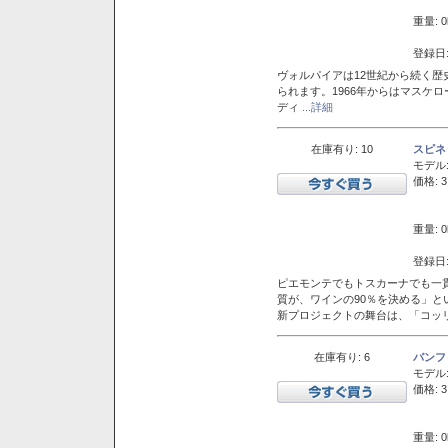
重量: 0
登録日:
ヴォルパイアは12世紀から続く歴
られます。1966年からはマスケ
ディ
...詳細
在庫有り: 10
スピネ
モデル
価格: 3
重量: 0
登録日:
ピエモンテでもトスカーナでも一
質が、ワインの90％を決める」
新プロジェクトの舞台は、「コッ
在庫有り: 6
バンフ
モデル
価格: 3
重量: 0