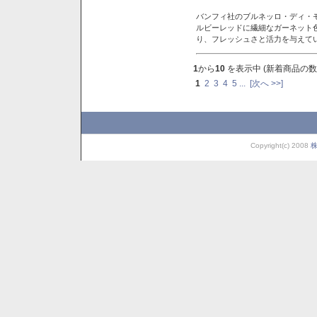
バンフィ社のブルネッロ・ディ・
ルビーレッドに繊細なガーネット
り、フレッシュさと活力を与えて
1
から
10
を表示中 (新着商品の数
1
2
3
4
5
...
[次へ >>]
Copyright(c) 2008