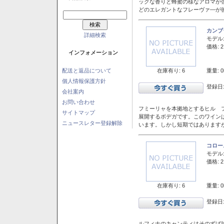
ックな香りと蜂蜜の様なアロマが
どのエレガントなフレーヴァ―が後
カンブ
詳細検索
モデル
価格: 2
インフォメーション
在庫有り: 6
重量: 0
配送と返品について
個人情報保護方針
登録日:
会社案内
お問い合わせ
フミーリャを本拠地とするヒル フ
サイトマップ
展開するボデガです。このワイン
ニュースレター登録解除
います。しかし短期ではあります
コロー
モデル
価格: 2
在庫有り: 6
重量: 0
登録日:
ルフィナのキャンティはそのずば