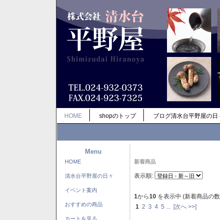
HOME
shopのトップ
ブログ清水台平野屋の日
Menu
HOME
新着商品
表示順:
清水台平野屋の日々
イベント案内
1
から
10
を表示中 (新着商品の数
おすすめの商品
1
2
3
4
5
...
[次へ >>]
カートを見る