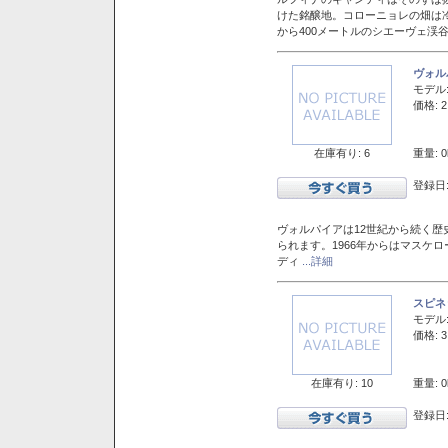
けた銘醸地。コローニョレの畑は
から400メートルのシエーヴェ渓
ヴォル
モデル
価格: 2
在庫有り: 6
重量: 0
登録日:
ヴォルパイアは12世紀から続く歴
られます。1966年からはマスケ
ディ
...詳細
スピネ
モデル
価格: 3
在庫有り: 10
重量: 0
登録日: