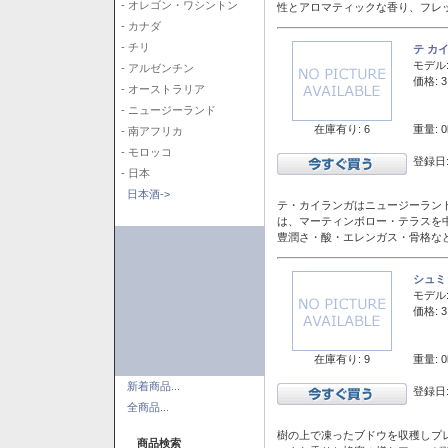
- オレゴン・ワシントン
性とアロマティックな香り、フレ
- カナダ
- チリ
テ カ
モデル
- アルゼンチン
価格: 3
- オーストラリア
- ニュージーランド
在庫有り: 6
重量: 0
- 南アフリカ
- モロッコ
登録日:
- 日本
日本酒->
テ・カイランガはニュージーランド
は、マーティンボロー・テラスを
豊潤さ・酸・エレンガス・骨格な
シュミ
モデル
価格: 3
在庫有り: 9
重量: 0
新着商品...
登録日:
全商品...
樹の上で凍ったブドウを収穫しプ
商品検索