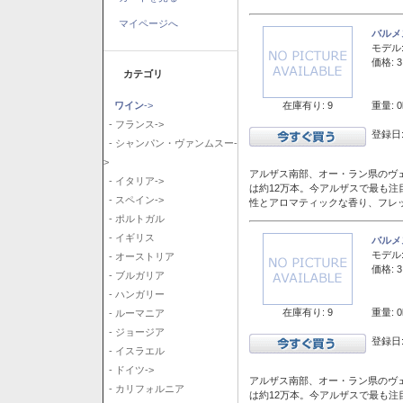
マイページへ
バルメ
モデル
価格: 3
カテゴリ
在庫有り: 9
重量: 0
ワイン
->
- フランス->
登録日:
- シャンパン・ヴァンムスー-
>
アルザス南部、オー・ラン県のヴェ
- イタリア->
は約12万本。今アルザスで最も
- スペイン->
性とアロマティックな香り、フレ
- ポルトガル
- イギリス
バルメ
モデル
- オーストリア
価格: 3
- ブルガリア
- ハンガリー
在庫有り: 9
重量: 0
- ルーマニア
- ジョージア
登録日:
- イスラエル
- ドイツ->
アルザス南部、オー・ラン県のヴェ
- カリフォルニア
は約12万本。今アルザスで最も