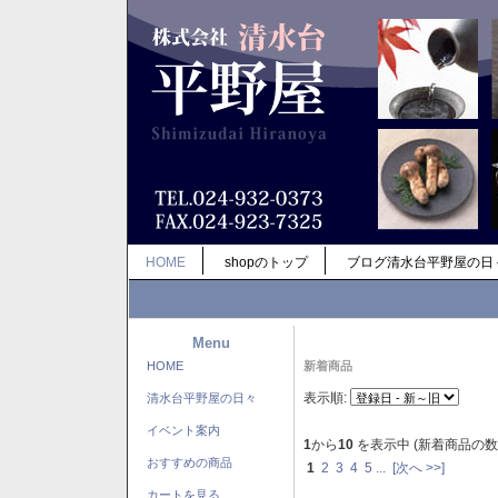
HOME
shopのトップ
ブログ清水台平野屋の日
Menu
HOME
新着商品
表示順:
清水台平野屋の日々
イベント案内
1
から
10
を表示中 (新着商品の数
おすすめの商品
1
2
3
4
5
...
[次へ >>]
カートを見る