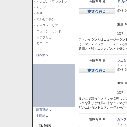
在庫有り: 6
テ カ
- オレゴン・ワシントン
モデル
- カナダ
価格: 3
- チリ
- アルゼンチン
重量: 0
- オーストラリア
- ニュージーランド
登録日:
- 南アフリカ
テ・カイランガはニュージーランド
- モロッコ
は、マーティンボロー・テラスを
豊潤さ・酸・エレンガス・骨格な
- 日本
日本酒->
在庫有り: 9
シュミ
モデル
価格: 3
重量: 0
登録日:
樹の上で凍ったブドウを収穫しプ
ックな香りと蜂蜜の様なアロマが
どのエレガントなフレーヴァ―が後
新着商品...
全商品...
在庫有り: 6
カンブ
モデル
商品検索