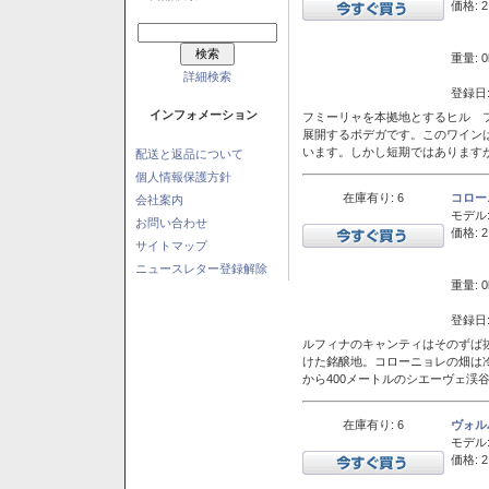
価格: 2
重量: 0
詳細検索
登録日:
インフォメーション
フミーリャを本拠地とするヒル フ
展開するボデガです。このワイン
います。しかし短期ではあります
配送と返品について
個人情報保護方針
在庫有り: 6
コロー
会社案内
モデル
お問い合わせ
価格: 2
サイトマップ
ニュースレター登録解除
重量: 0
登録日:
ルフィナのキャンティはそのずば
けた銘醸地。コローニョレの畑は
から400メートルのシエーヴェ渓
在庫有り: 6
ヴォル
モデル
価格: 2