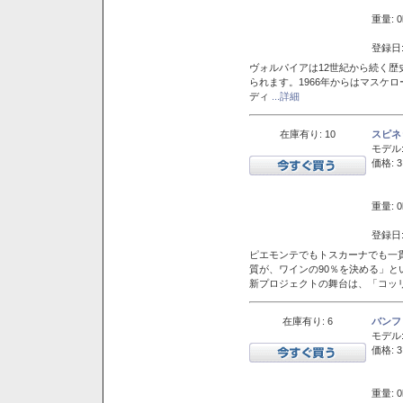
重量: 0
登録日:
ヴォルパイアは12世紀から続く歴
られます。1966年からはマスケ
ディ
...詳細
在庫有り: 10
スピネ
モデル
価格: 3
重量: 0
登録日:
ピエモンテでもトスカーナでも一
質が、ワインの90％を決める」
新プロジェクトの舞台は、「コッ
在庫有り: 6
バンフ
モデル
価格: 3
重量: 0