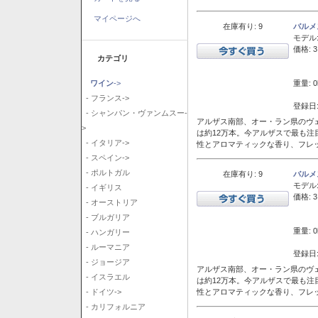
マイページへ
在庫有り: 9
バルメ
モデル
価格: 3
カテゴリ
重量: 0
ワイン
->
- フランス->
登録日:
- シャンパン・ヴァンムスー-
アルザス南部、オー・ラン県のヴェ
>
は約12万本。今アルザスで最も
- イタリア->
性とアロマティックな香り、フレ
- スペイン->
- ポルトガル
在庫有り: 9
バルメ
モデル
- イギリス
価格: 3
- オーストリア
- ブルガリア
重量: 0
- ハンガリー
- ルーマニア
登録日:
- ジョージア
アルザス南部、オー・ラン県のヴェ
- イスラエル
は約12万本。今アルザスで最も
性とアロマティックな香り、フレ
- ドイツ->
- カリフォルニア