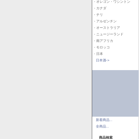
- オレゴン・ワシントン
- カナダ
- チリ
- アルゼンチン
- オーストラリア
- ニュージーランド
- 南アフリカ
- モロッコ
- 日本
日本酒->
新着商品...
全商品...
商品検索