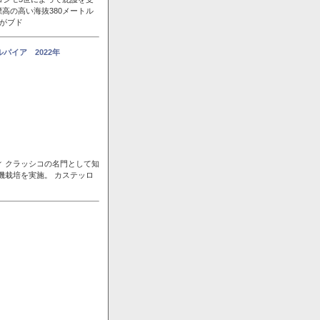
高の高い海抜380メートル
風がブド
パイア 2022年
ィ クラッシコの名門として知
機栽培を実施。 カステッロ