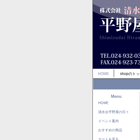
HOME
shopのト
Menu
HOME
清水台平野屋の日々
イベント案内
おすすめの商品
カートを見る