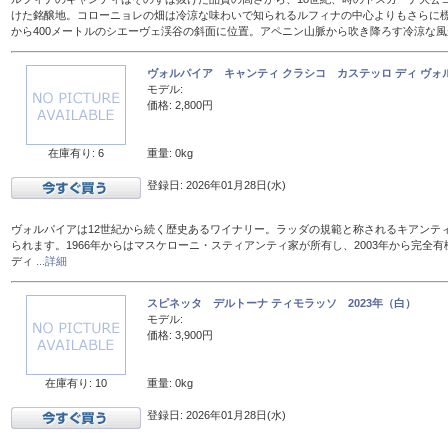
けた銘醸地。コローニョレの畑は冷涼な味わいで知られるルフィナの中心よりもさらに標
から400メートルのシエーヴェ渓谷の斜面に位置。アペニン山脈から吹き降ろす冷涼な
ヴォルパイア キャンティ クラシコ カステッロ ディ ヴォル
モデル:
価格: 2,800円
在庫有り: 6
重量: 0kg
登録日: 2026年01月28日(水)
ヴォルパイアは12世紀から続く歴史あるワイナリー。ラッダの規範と称されるキアンテ
られます。1966年からはマスケローニ・スティアンティ家が所有し、2003年から完全有
ディ
...詳細
スピネッタ デルトーナ ティモラッソ 2023年（白）
モデル:
価格: 3,900円
在庫有り: 10
重量: 0kg
登録日: 2026年01月28日(水)