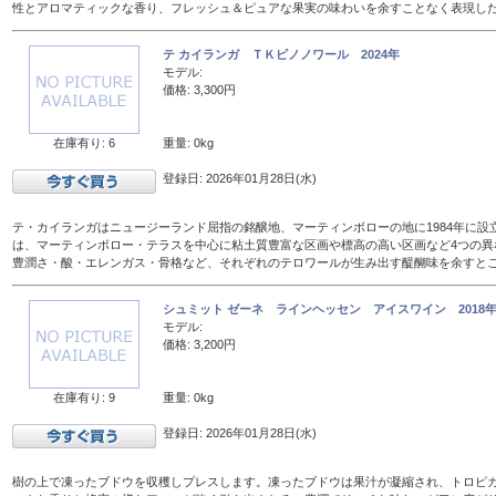
性とアロマティックな香り、フレッシュ＆ピュアな果実の味わいを余すことなく表現し
テ カイランガ ＴＫピノノワール 2024年
モデル:
価格: 3,300円
在庫有り: 6
重量: 0kg
登録日: 2026年01月28日(水)
テ・カイランガはニュージーランド屈指の銘醸地、マーティンボローの地に1984年に設
は、マーティンボロー・テラスを中心に粘土質豊富な区画や標高の高い区画など4つの異
豊潤さ・酸・エレンガス・骨格など、それぞれのテロワールが生み出す醍醐味を余すと
シュミット ゼーネ ラインヘッセン アイスワイン 2018年 
モデル:
価格: 3,200円
在庫有り: 9
重量: 0kg
登録日: 2026年01月28日(水)
樹の上で凍ったブドウを収穫しプレスします。凍ったブドウは果汁が凝縮され、トロピ