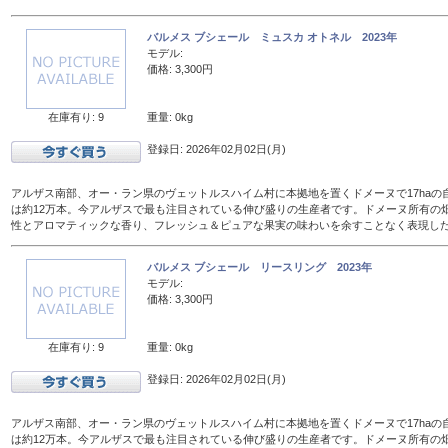
バルメス ブシェール ミュスカ オトネル 2023年
モデル:
価格: 3,300円
在庫有り: 9
重量: 0kg
登録日: 2026年02月02日(月)
アルザス南部、オー・ラン県のヴェットルスハイム村に本拠地を置くドメーヌで17haの
は約12万本。今アルザスで最も注目されている伸び盛りの生産者です。ドメーヌ所有の
性とアロマティックな香り、フレッシュ＆ピュアな果実の味わいを余すことなく表現し
バルメス ブシェール リースリング 2023年
モデル:
価格: 3,300円
在庫有り: 9
重量: 0kg
登録日: 2026年02月02日(月)
アルザス南部、オー・ラン県のヴェットルスハイム村に本拠地を置くドメーヌで17haの
は約12万本。今アルザスで最も注目されている伸び盛りの生産者です。ドメーヌ所有の