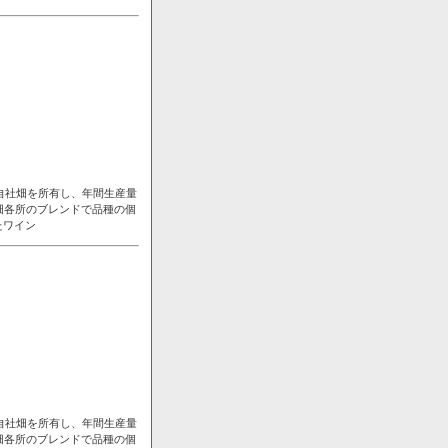
自社畑を所有し、年間生産量
畑各所のブレンドで品種の個
たワイン
自社畑を所有し、年間生産量
畑各所のブレンドで品種の個