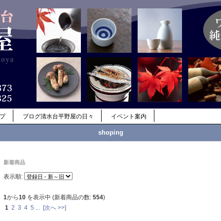
ップ
ブログ清水台平野屋の日々
イベント案内
shoping
新着商品
表示順:
1
から
10
を表示中 (新着商品の数:
554
)
1
2
3
4
5
...
[次へ >>]