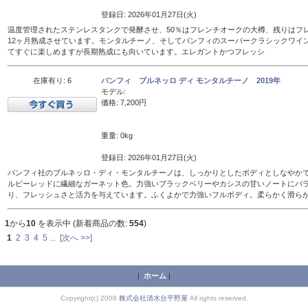
登録日: 2026年01月27日(火)
温度管理されたステンレスタンクで発酵させ、50％はフレンチオークの大樽、残りはフレン
12ヶ月熟成させています。モンタルチーノ、そしてバンフィのスーパークラシックワイ
てすぐに楽しめますが長期熟成にも向いています。エレガントかつフレッシ
在庫有り: 6
バンフィ ブルネッロ ディ モンタルチーノ 2019年
モデル:
価格: 7,200円
重量: 0kg
登録日: 2026年01月27日(火)
バンフィ社のブルネッロ・ディ・モンタルチーノは、しっかりとしたボディとしなやか
ルビーレッドに繊細なガーネット色。力強いブラックベリーやカシスの甘いノートにバ
り、フレッシュさと活力を与えています。ふくよかで力強いフルボディ。柔らかく滑ら
1
から
10
を表示中 (新着商品の数:
554
)
1
2
3
4
5
...
[次へ >>]
|
ホーム
|
Copyright(c) 2008
株式会社清水台平野屋
All rights reserved.