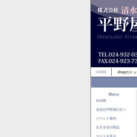
HOME
shopのト
Menu
HOME
清水台平野屋の日々
イベント案内
おすすめの商品
カートを見る