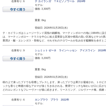
在庫有り: 6
テ カイランガ ＴＫピノノワール 2024年
モデル:
価格: 3,300円
重量: 0kg
登録日: 2026年01月28日(水)
テ・カイランガはニュージーランド屈指の銘醸地、マーティンボローの地に1984年に設
は、マーティンボロー・テラスを中心に粘土質豊富な区画や標高の高い区画など4つの異
豊潤さ・酸・エレンガス・骨格など、それぞれのテロワールが生み出す醍醐味を余すと
在庫有り: 9
シュミット ゼーネ ラインヘッセン アイスワイン 2018年 
モデル:
価格: 3,200円
重量: 0kg
登録日: 2026年01月28日(水)
樹の上で凍ったブドウを収穫しプレスします。凍ったブドウは果汁が凝縮され、トロピ
ックな香りと蜂蜜の様なアロマが強く引き出される。豊潤でリッチな味わいが口に広が
どのエレガントなフレーヴァ―が後に続きます。リースリング、ジルヴァーナ種。残糖：16
在庫有り: 6
カンブラウ ブラウ 2022年
モデル: