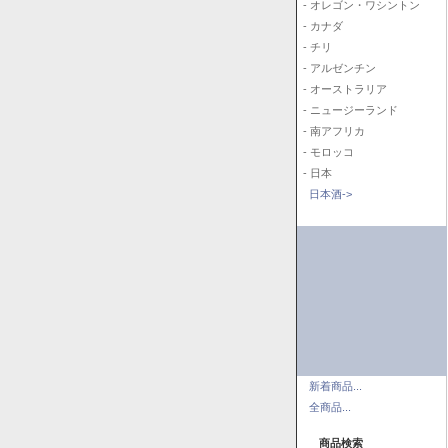
- オレゴン・ワシントン
- カナダ
- チリ
- アルゼンチン
- オーストラリア
- ニュージーランド
- 南アフリカ
- モロッコ
- 日本
日本酒->
新着商品...
全商品...
商品検索