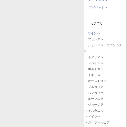
マイページへ
カテゴリ
ワイン
->
- フランス->
- シャンパン・ヴァンムスー-
>
- イタリア->
- スペイン->
- ポルトガル
- イギリス
- オーストリア
- ブルガリア
- ハンガリー
- ルーマニア
- ジョージア
- イスラエル
- ドイツ->
- カリフォルニア