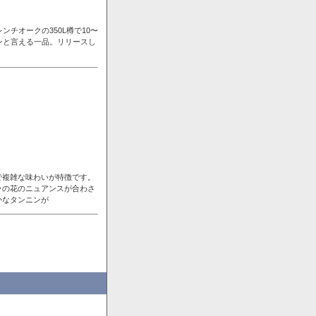
チオークの350L樽で10〜
ンと言える一品。リリースし
で複雑な味わいが特徴です。
ラの花のニュアンスが合わさ
かなタンニンが