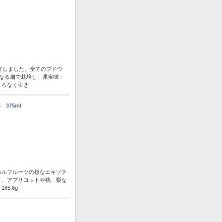
立しました。全てのブドウ
なる畑で栽培し、果実味・
ころなく引き
375ml
カルフルーツの様なエキゾチ
り、アプリコットや桃、梨な
5.6g