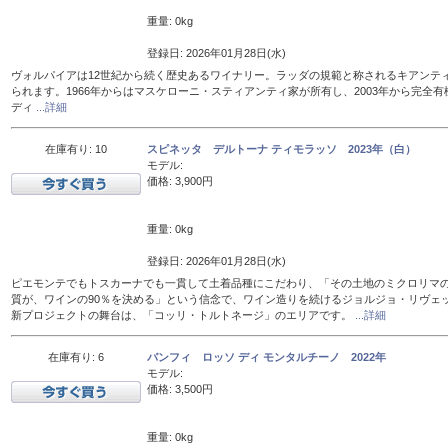
重量: 0kg
登録日: 2026年01月28日(水)
ヴォルパイアは12世紀から続く歴史あるワイナリー。ラッダの規範と称されるキアンテ
られます。1966年からはマスケローニ・スティアンティ家が所有し、2003年から完全有
ディ
...詳細
在庫有り: 10
スピネッタ デルトーナ ティモラッソ 2023年（白）
モデル:
価格: 3,900円
重量: 0kg
登録日: 2026年01月28日(水)
ピエモンテでもトスカーナでも一貫して土着品種にこだわり、「その土地のミクロリマ
質が、ワインの90％を決める」という信念で、ワイン造りを続けるジョルジョ・リヴェ
新プロジェクトの舞台は、「コッリ・トルトネージ」のエリアです。
...詳細
在庫有り: 6
バンフィ ロッソ ディ モンタルチーノ 2022年
モデル:
価格: 3,500円
重量: 0kg