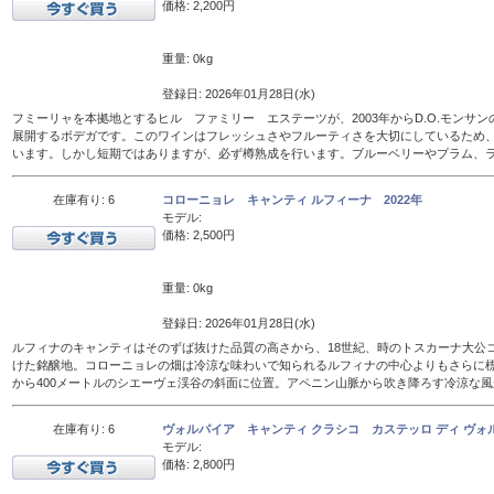
価格: 2,200円
重量: 0kg
登録日: 2026年01月28日(水)
フミーリャを本拠地とするヒル ファミリー エステーツが、2003年からD.O.モンサ
展開するボデガです。このワインはフレッシュさやフルーティさを大切にしているため、
います。しかし短期ではありますが、必ず樽熟成を行います。ブルーベリーやプラム、
在庫有り: 6
コローニョレ キャンティ ルフィーナ 2022年
モデル:
価格: 2,500円
重量: 0kg
登録日: 2026年01月28日(水)
ルフィナのキャンティはそのずば抜けた品質の高さから、18世紀、時のトスカーナ大公
けた銘醸地。コローニョレの畑は冷涼な味わいで知られるルフィナの中心よりもさらに標
から400メートルのシエーヴェ渓谷の斜面に位置。アペニン山脈から吹き降ろす冷涼な
在庫有り: 6
ヴォルパイア キャンティ クラシコ カステッロ ディ ヴォル
モデル:
価格: 2,800円