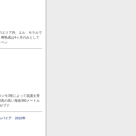
ンのエリア内、エル モラルで
樽熟成は4ヶ月のみとして
ラベン
コジモ3世によって庇護を受
高の高い海抜380メートル
風がブド
パイア 2022年