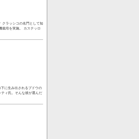
ィ クラッシコの名門として知
機栽培を実施。 カステッロ
の下に生み出されるブドウの
ッティ氏。そんな彼が選んだ