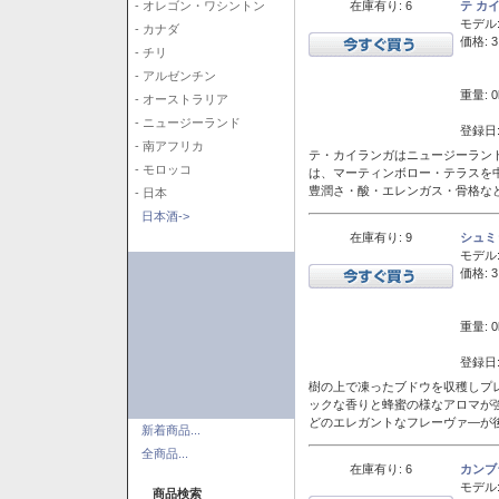
在庫有り: 6
テ カ
- オレゴン・ワシントン
モデル
- カナダ
価格: 3
- チリ
- アルゼンチン
重量: 0
- オーストラリア
- ニュージーランド
登録日:
- 南アフリカ
テ・カイランガはニュージーランド
- モロッコ
は、マーティンボロー・テラスを
豊潤さ・酸・エレンガス・骨格な
- 日本
日本酒->
在庫有り: 9
シュミ
モデル
価格: 3
重量: 0
登録日:
樹の上で凍ったブドウを収穫しプ
ックな香りと蜂蜜の様なアロマが
どのエレガントなフレーヴァ―が後
新着商品...
全商品...
在庫有り: 6
カンブ
モデル
商品検索