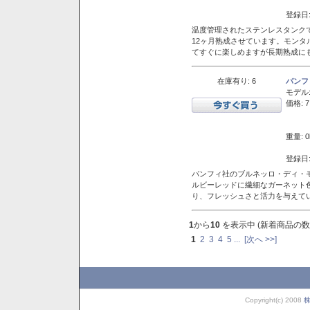
登録日:
温度管理されたステンレスタンクで
12ヶ月熟成させています。モン
てすぐに楽しめますが長期熟成に
在庫有り: 6
バンフ
モデル
価格: 7
重量: 0
登録日:
バンフィ社のブルネッロ・ディ・
ルビーレッドに繊細なガーネット
り、フレッシュさと活力を与えて
1
から
10
を表示中 (新着商品の数
1
2
3
4
5
...
[次へ >>]
Copyright(c) 2008