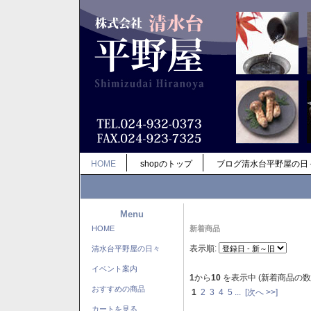
HOME
shopのトップ
ブログ清水台平野屋の日
Menu
HOME
新着商品
表示順:
清水台平野屋の日々
イベント案内
1
から
10
を表示中 (新着商品の数
おすすめの商品
1
2
3
4
5
...
[次へ >>]
カートを見る