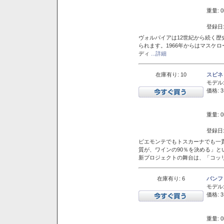
重量: 0
登録日:
ヴォルパイアは12世紀から続く歴
られます。1966年からはマスケ
ディ
...詳細
在庫有り: 10
スピネ
モデル
価格: 3
重量: 0
登録日:
ピエモンテでもトスカーナでも一
質が、ワインの90％を決める」
新プロジェクトの舞台は、「コッ
在庫有り: 6
バンフ
モデル
価格: 3
重量: 0