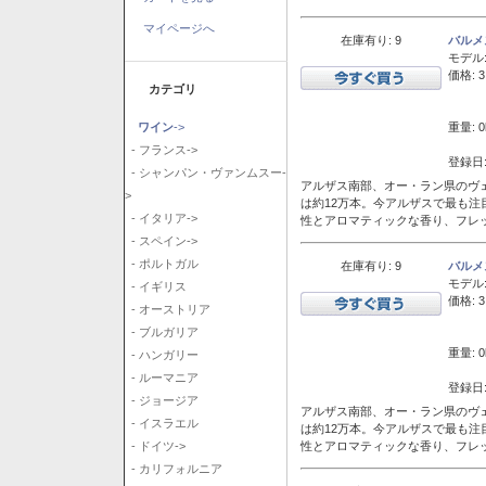
マイページへ
在庫有り: 9
バルメ
モデル
価格: 3
カテゴリ
重量: 0
ワイン
->
- フランス->
登録日:
- シャンパン・ヴァンムスー-
アルザス南部、オー・ラン県のヴェ
>
は約12万本。今アルザスで最も
- イタリア->
性とアロマティックな香り、フレ
- スペイン->
- ポルトガル
在庫有り: 9
バルメ
モデル
- イギリス
価格: 3
- オーストリア
- ブルガリア
重量: 0
- ハンガリー
- ルーマニア
登録日:
- ジョージア
アルザス南部、オー・ラン県のヴェ
- イスラエル
は約12万本。今アルザスで最も
性とアロマティックな香り、フレ
- ドイツ->
- カリフォルニア