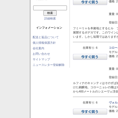
価格: 2
重量: 0
詳細検索
登録日:
インフォメーション
フミーリャを本拠地とするヒル フ
展開するボデガです。このワイン
います。しかし短期ではあります
配送と返品について
個人情報保護方針
在庫有り: 6
コロー
会社案内
モデル
お問い合わせ
価格: 2
サイトマップ
ニュースレター登録解除
重量: 0
登録日:
ルフィナのキャンティはそのずば
けた銘醸地。コローニョレの畑は
から400メートルのシエーヴェ渓
在庫有り: 6
ヴォル
モデル
価格: 2