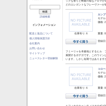
ックな香りと蜂蜜の様なアロマが
どのエレガントなフレーヴァ―が後
カンブ
詳細検索
モデル
価格: 2
インフォメーション
在庫有り: 6
重量: 0
配送と返品について
個人情報保護方針
登録日:
会社案内
お問い合わせ
フミーリャを本拠地とするヒル フ
サイトマップ
展開するボデガです。このワイン
ニュースレター登録解除
います。しかし短期ではあります
コロー
モデル
価格: 2
在庫有り: 6
重量: 0
登録日:
ルフィナのキャンティはそのずば