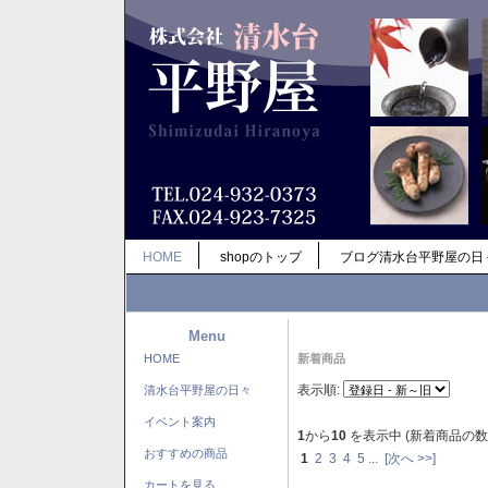
HOME
shopのトップ
ブログ清水台平野屋の日
Menu
HOME
新着商品
表示順:
清水台平野屋の日々
イベント案内
1
から
10
を表示中 (新着商品の数
おすすめの商品
1
2
3
4
5
...
[次へ >>]
カートを見る