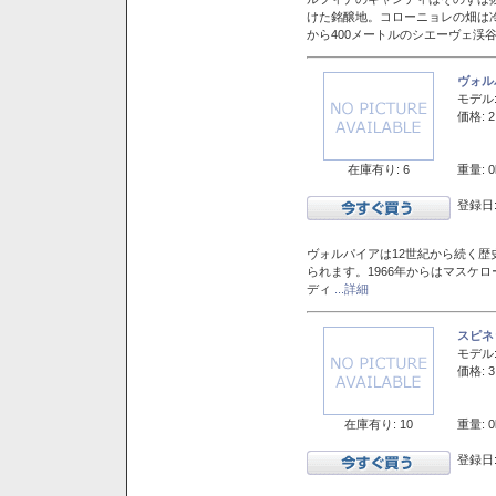
けた銘醸地。コローニョレの畑は
から400メートルのシエーヴェ渓
ヴォル
モデル
価格: 2
在庫有り: 6
重量: 0
登録日:
ヴォルパイアは12世紀から続く歴
られます。1966年からはマスケ
ディ
...詳細
スピネ
モデル
価格: 3
在庫有り: 10
重量: 0
登録日: