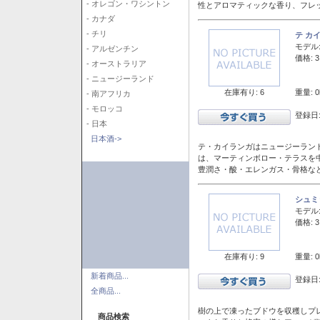
- オレゴン・ワシントン
性とアロマティックな香り、フレ
- カナダ
- チリ
テ カ
モデル
- アルゼンチン
価格: 3
- オーストラリア
- ニュージーランド
在庫有り: 6
重量: 0
- 南アフリカ
- モロッコ
登録日:
- 日本
日本酒->
テ・カイランガはニュージーランド
は、マーティンボロー・テラスを
豊潤さ・酸・エレンガス・骨格な
シュミ
モデル
価格: 3
在庫有り: 9
重量: 0
新着商品...
登録日:
全商品...
樹の上で凍ったブドウを収穫しプ
商品検索