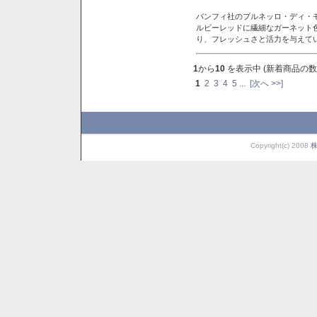
バンフィ社のブルネッロ・ディ・
ルビーレッドに繊細なガーネット
り、フレッシュさと活力を与えて
1
から
10
を表示中 (新着商品の数
1
2
3
4
5
...
[次へ >>]
Copyright(c) 2008