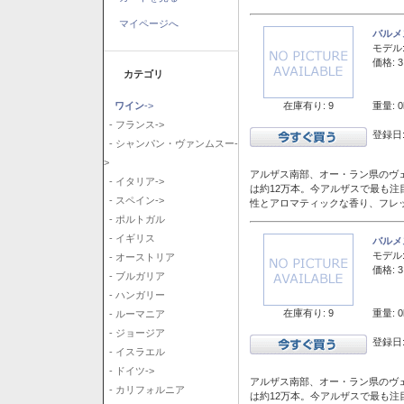
マイページへ
バルメ
モデル
価格: 3
カテゴリ
在庫有り: 9
重量: 0
ワイン
->
- フランス->
登録日:
- シャンパン・ヴァンムスー-
>
アルザス南部、オー・ラン県のヴェ
- イタリア->
は約12万本。今アルザスで最も
- スペイン->
性とアロマティックな香り、フレ
- ポルトガル
- イギリス
バルメ
モデル
- オーストリア
価格: 3
- ブルガリア
- ハンガリー
在庫有り: 9
重量: 0
- ルーマニア
- ジョージア
登録日:
- イスラエル
- ドイツ->
アルザス南部、オー・ラン県のヴェ
- カリフォルニア
は約12万本。今アルザスで最も