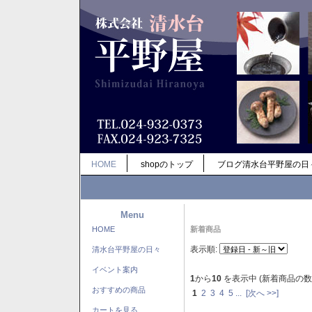
HOME
shopのトップ
ブログ清水台平野屋の日
Menu
HOME
新着商品
表示順:
清水台平野屋の日々
イベント案内
1
から
10
を表示中 (新着商品の数
おすすめの商品
1
2
3
4
5
...
[次へ >>]
カートを見る