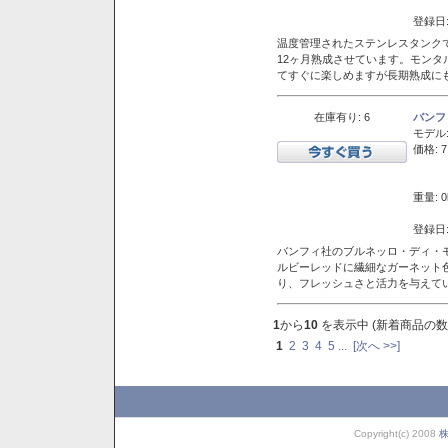
登録日:
温度管理されたステンレスタンクで
12ヶ月熟成させています。モン
てすぐに楽しめますが長期熟成に
在庫有り: 6
バンフ
モデル
価格: 7
重量: 0
登録日:
バンフィ社のブルネッロ・ディ・
ルビーレッドに繊細なガーネット
り、フレッシュさと活力を与えて
1
から
10
を表示中 (新着商品の数
1
2
3
4
5
...
[次へ >>]
Copyright(c) 2008