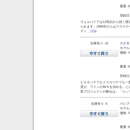
重量: 0
登録日:
ヴォルパイアは12世紀から続く歴
られます。1966年からはマスケ
ディ
...詳細
在庫有り: 10
スピネ
モデル
価格: 3
重量: 0
登録日:
ピエモンテでもトスカーナでも一
質が、ワインの90％を決める」
新プロジェクトの舞台は、「コッ
在庫有り: 6
バンフ
モデル
価格: 3
重量: 0