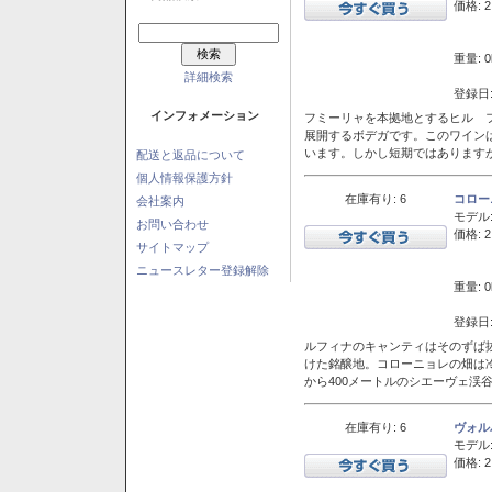
価格: 2
重量: 0
詳細検索
登録日:
インフォメーション
フミーリャを本拠地とするヒル フ
展開するボデガです。このワイン
います。しかし短期ではあります
配送と返品について
個人情報保護方針
在庫有り: 6
コロー
会社案内
モデル
お問い合わせ
価格: 2
サイトマップ
ニュースレター登録解除
重量: 0
登録日:
ルフィナのキャンティはそのずば
けた銘醸地。コローニョレの畑は
から400メートルのシエーヴェ渓
在庫有り: 6
ヴォル
モデル
価格: 2