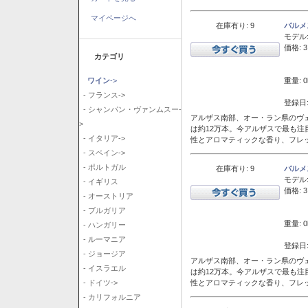
マイページへ
在庫有り: 9
バルメ
モデル
価格: 3
カテゴリ
重量: 0
ワイン
->
- フランス->
登録日:
- シャンパン・ヴァンムスー-
アルザス南部、オー・ラン県のヴェ
>
は約12万本。今アルザスで最も
- イタリア->
性とアロマティックな香り、フレ
- スペイン->
- ポルトガル
在庫有り: 9
バルメ
モデル
- イギリス
価格: 3
- オーストリア
- ブルガリア
重量: 0
- ハンガリー
- ルーマニア
登録日:
- ジョージア
アルザス南部、オー・ラン県のヴェ
- イスラエル
は約12万本。今アルザスで最も
性とアロマティックな香り、フレ
- ドイツ->
- カリフォルニア