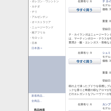
在庫有り: 6
テ カ
- オレゴン・ワシントン
モデル
- カナダ
価格: 3
- チリ
- アルゼンチン
重量: 0
- オーストラリア
- ニュージーランド
登録日:
- 南アフリカ
テ・カイランガはニュージーランド
- モロッコ
は、マーティンボロー・テラスを
豊潤さ・酸・エレンガス・骨格な
- 日本
日本酒->
在庫有り: 9
シュミ
モデル
価格: 3
重量: 0
登録日:
樹の上で凍ったブドウを収穫しプ
ックな香りと蜂蜜の様なアロマが
どのエレガントなフレーヴァ―が後
新着商品...
全商品...
在庫有り: 6
カンブ
モデル
商品検索