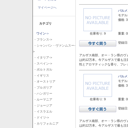
マイページへ
バルメ
モデル
価格: 3
カテゴリ
在庫有り: 9
重量: 0
ワイン
->
- フランス->
登録日:
- シャンパン・ヴァンムスー-
>
アルザス南部、オー・ラン県のヴェ
- イタリア->
は約12万本。今アルザスで最も
- スペイン->
性とアロマティックな香り、フレ
- ポルトガル
- イギリス
バルメ
モデル
- オーストリア
価格: 3
- ブルガリア
- ハンガリー
在庫有り: 9
重量: 0
- ルーマニア
- ジョージア
登録日:
- イスラエル
- ドイツ->
アルザス南部、オー・ラン県のヴェ
- カリフォルニア
は約12万本。今アルザスで最も