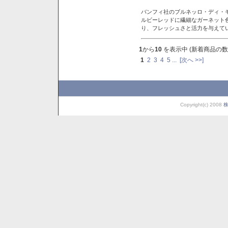
バンフィ社のブルネッロ・ディ・
ルビーレッドに繊細なガーネット
り、フレッシュさと活力を与えて
1
から
10
を表示中 (新着商品の数
1
2
3
4
5
...
[次へ >>]
Copyright(c) 2008