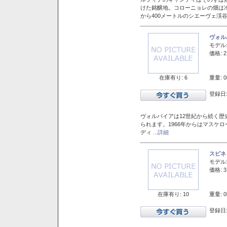
けた銘醸地。コローニョレの畑は
から400メートルのシエーヴェ渓
ヴォル
モデル
価格: 2
在庫有り: 6
重量: 0
登録日:
ヴォルパイアは12世紀から続く歴
られます。1966年からはマスケ
ディ
...詳細
スピネ
モデル
価格: 3
在庫有り: 10
重量: 0
登録日: