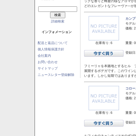
ックな香りと蜂蜜の様なアロマが
どのエレガントなフレーヴァ―が後
カンブ
詳細検索
モデル
価格: 2
インフォメーション
在庫有り: 6
重量: 0
配送と返品について
個人情報保護方針
登録日:
会社案内
お問い合わせ
フミーリャを本拠地とするヒル フ
サイトマップ
展開するボデガです。このワイン
ニュースレター登録解除
います。しかし短期ではあります
コロー
モデル
価格: 2
在庫有り: 6
重量: 0
登録日:
ルフィナのキャンティはそのずば