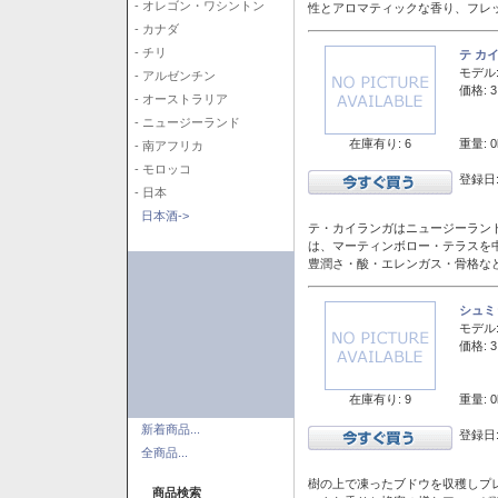
- オレゴン・ワシントン
性とアロマティックな香り、フレ
- カナダ
- チリ
テ カ
モデル
- アルゼンチン
価格: 3
- オーストラリア
- ニュージーランド
在庫有り: 6
重量: 0
- 南アフリカ
- モロッコ
登録日:
- 日本
日本酒->
テ・カイランガはニュージーランド
は、マーティンボロー・テラスを
豊潤さ・酸・エレンガス・骨格な
シュミ
モデル
価格: 3
在庫有り: 9
重量: 0
新着商品...
登録日:
全商品...
樹の上で凍ったブドウを収穫しプ
商品検索