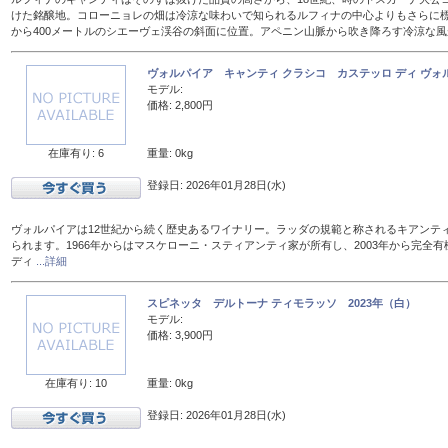
けた銘醸地。コローニョレの畑は冷涼な味わいで知られるルフィナの中心よりもさらに標
から400メートルのシエーヴェ渓谷の斜面に位置。アペニン山脈から吹き降ろす冷涼な
ヴォルパイア キャンティ クラシコ カステッロ ディ ヴォル
モデル:
価格: 2,800円
在庫有り: 6
重量: 0kg
登録日: 2026年01月28日(水)
ヴォルパイアは12世紀から続く歴史あるワイナリー。ラッダの規範と称されるキアンテ
られます。1966年からはマスケローニ・スティアンティ家が所有し、2003年から完全有
ディ
...詳細
スピネッタ デルトーナ ティモラッソ 2023年（白）
モデル:
価格: 3,900円
在庫有り: 10
重量: 0kg
登録日: 2026年01月28日(水)