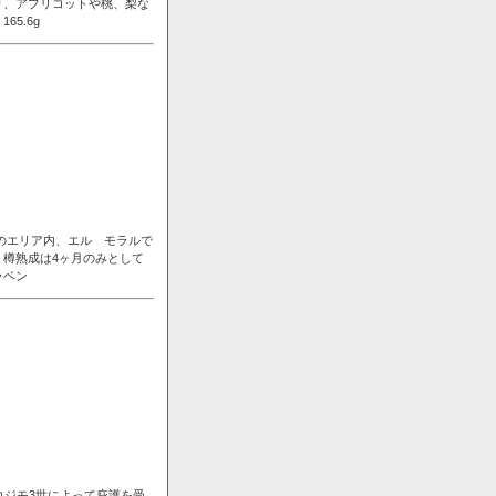
り、アプリコットや桃、梨な
5.6g
ンのエリア内、エル モラルで
樽熟成は4ヶ月のみとして
ラベン
コジモ3世によって庇護を受