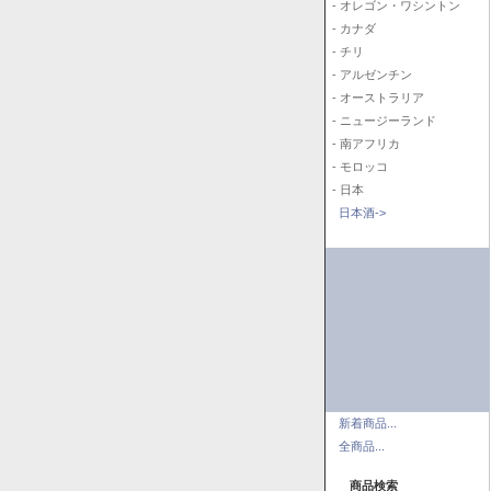
- オレゴン・ワシントン
- カナダ
- チリ
- アルゼンチン
- オーストラリア
- ニュージーランド
- 南アフリカ
- モロッコ
- 日本
日本酒->
新着商品...
全商品...
商品検索