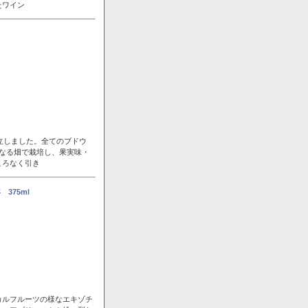
たワイン
立しました。全てのブドウ
なる畑で栽培し、果実味・
ころなく引き
375ml
カルフルーツの様なエキゾチ