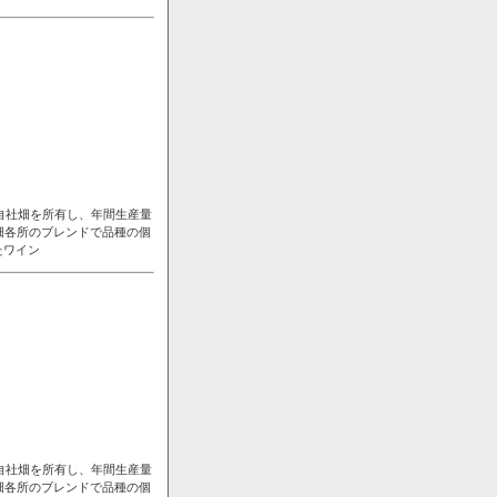
自社畑を所有し、年間生産量
畑各所のブレンドで品種の個
たワイン
自社畑を所有し、年間生産量
畑各所のブレンドで品種の個