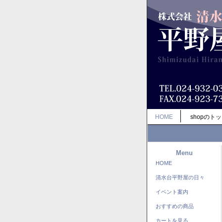
HOME
shopのト
Menu
HOME
清水台平野屋の日々
イベント案内
おすすめの商品
カートを見る