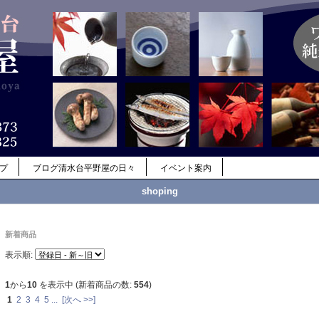
ップ
ブログ清水台平野屋の日々
イベント案内
shoping
新着商品
表示順:
1
から
10
を表示中 (新着商品の数:
554
)
1
2
3
4
5
...
[次へ >>]