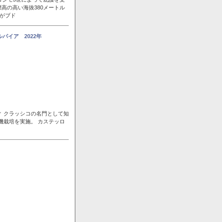
高の高い海抜380メートル
風がブド
パイア 2022年
ィ クラッシコの名門として知
機栽培を実施。 カステッロ