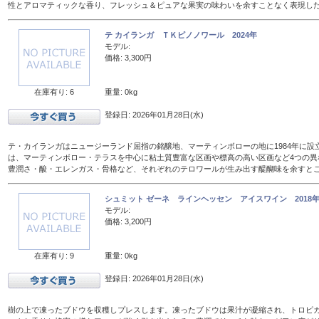
性とアロマティックな香り、フレッシュ＆ピュアな果実の味わいを余すことなく表現し
テ カイランガ ＴＫピノノワール 2024年
モデル:
価格: 3,300円
在庫有り: 6
重量: 0kg
登録日: 2026年01月28日(水)
テ・カイランガはニュージーランド屈指の銘醸地、マーティンボローの地に1984年に設
は、マーティンボロー・テラスを中心に粘土質豊富な区画や標高の高い区画など4つの異
豊潤さ・酸・エレンガス・骨格など、それぞれのテロワールが生み出す醍醐味を余すと
シュミット ゼーネ ラインヘッセン アイスワイン 2018年 
モデル:
価格: 3,200円
在庫有り: 9
重量: 0kg
登録日: 2026年01月28日(水)
樹の上で凍ったブドウを収穫しプレスします。凍ったブドウは果汁が凝縮され、トロピ