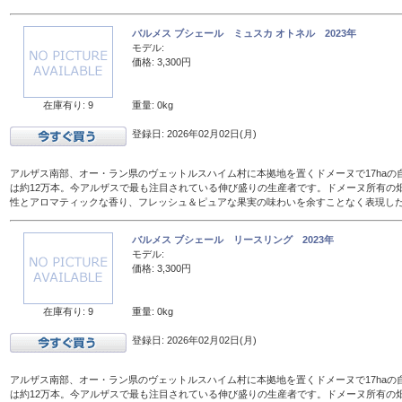
バルメス ブシェール ミュスカ オトネル 2023年
モデル:
価格: 3,300円
在庫有り: 9
重量: 0kg
登録日: 2026年02月02日(月)
アルザス南部、オー・ラン県のヴェットルスハイム村に本拠地を置くドメーヌで17haの
は約12万本。今アルザスで最も注目されている伸び盛りの生産者です。ドメーヌ所有の
性とアロマティックな香り、フレッシュ＆ピュアな果実の味わいを余すことなく表現し
バルメス ブシェール リースリング 2023年
モデル:
価格: 3,300円
在庫有り: 9
重量: 0kg
登録日: 2026年02月02日(月)
アルザス南部、オー・ラン県のヴェットルスハイム村に本拠地を置くドメーヌで17haの
は約12万本。今アルザスで最も注目されている伸び盛りの生産者です。ドメーヌ所有の