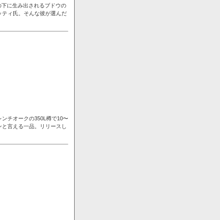
の下に生み出されるブドウの
ッティ氏。そんな彼が選んだ
チオークの350L樽で10〜
ンと言える一品。リリースし