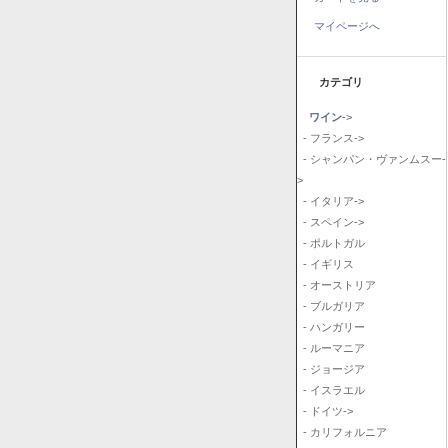
マイページへ
カテゴリ
ワイン
->
- フランス->
- シャンパン・ヴァンムスー-
>
- イタリア->
- スペイン->
- ポルトガル
- イギリス
- オーストリア
- ブルガリア
- ハンガリー
- ルーマニア
- ジョージア
- イスラエル
- ドイツ->
- カリフォルニア