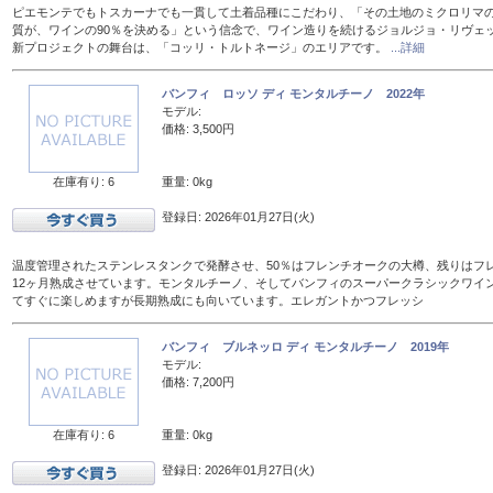
ピエモンテでもトスカーナでも一貫して土着品種にこだわり、「その土地のミクロリマ
質が、ワインの90％を決める」という信念で、ワイン造りを続けるジョルジョ・リヴェ
新プロジェクトの舞台は、「コッリ・トルトネージ」のエリアです。
...詳細
バンフィ ロッソ ディ モンタルチーノ 2022年
モデル:
価格: 3,500円
在庫有り: 6
重量: 0kg
登録日: 2026年01月27日(火)
温度管理されたステンレスタンクで発酵させ、50％はフレンチオークの大樽、残りはフレン
12ヶ月熟成させています。モンタルチーノ、そしてバンフィのスーパークラシックワイ
てすぐに楽しめますが長期熟成にも向いています。エレガントかつフレッシ
バンフィ ブルネッロ ディ モンタルチーノ 2019年
モデル:
価格: 7,200円
在庫有り: 6
重量: 0kg
登録日: 2026年01月27日(火)