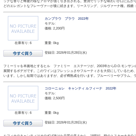
ックな香りと蜂蜜の様なアロマが強く引き出される。豊潤でリッチな味わいが口に広が
どのエレガントなフレーヴァ―が後に続きます。リースリング、ジルヴァーナ種。残糖：16
カンブラウ ブラウ 2022年
モデル:
価格: 2,200円
在庫有り: 6
重量: 0kg
登録日: 2026年01月28日(水)
フミーリャを本拠地とするヒル ファミリー エステーツが、2003年からD.O.モンサ
展開するボデガです。このワインはフレッシュさやフルーティさを大切にしているため、
います。しかし短期ではありますが、必ず樽熟成を行います。ブルーベリーやプラム、
コローニョレ キャンティ ルフィーナ 2022年
モデル:
価格: 2,500円
在庫有り: 6
重量: 0kg
登録日: 2026年01月28日(水)
ルフィナのキャンティはそのずば抜けた品質の高さから、18世紀、時のトスカーナ大公