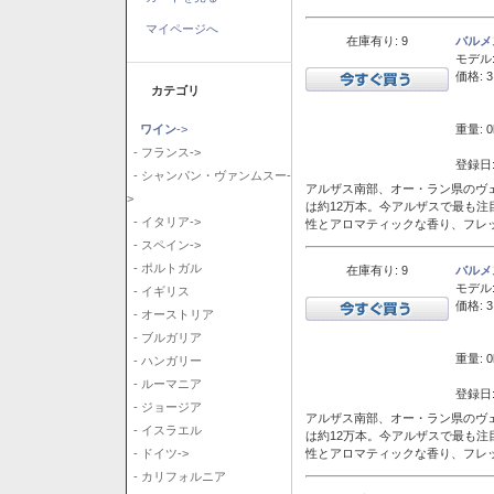
マイページへ
在庫有り: 9
バルメ
モデル
価格: 3
カテゴリ
重量: 0
ワイン
->
- フランス->
登録日:
- シャンパン・ヴァンムスー-
アルザス南部、オー・ラン県のヴェ
>
は約12万本。今アルザスで最も
- イタリア->
性とアロマティックな香り、フレ
- スペイン->
- ポルトガル
在庫有り: 9
バルメ
モデル
- イギリス
価格: 3
- オーストリア
- ブルガリア
重量: 0
- ハンガリー
- ルーマニア
登録日:
- ジョージア
アルザス南部、オー・ラン県のヴェ
- イスラエル
は約12万本。今アルザスで最も
性とアロマティックな香り、フレ
- ドイツ->
- カリフォルニア