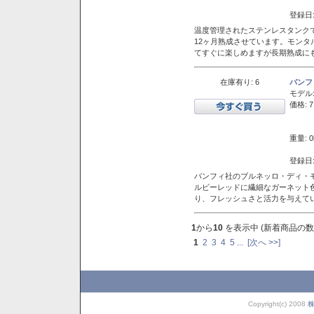
登録日:
温度管理されたステンレスタンクで
12ヶ月熟成させています。モン
てすぐに楽しめますが長期熟成に
在庫有り: 6
バンフ
モデル
価格: 7
重量: 0
登録日:
バンフィ社のブルネッロ・ディ・
ルビーレッドに繊細なガーネット
り、フレッシュさと活力を与えて
1
から
10
を表示中 (新着商品の数
1
2
3
4
5
...
[次へ >>]
Copyright(c) 2008