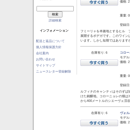
価格: 2
重量: 0
詳細検索
登録日:
インフォメーション
フミーリャを本拠地とするヒル フ
展開するボデガです。このワイン
います。しかし短期ではあります
配送と返品について
個人情報保護方針
在庫有り: 6
コロー
会社案内
モデル
お問い合わせ
価格: 2
サイトマップ
ニュースレター登録解除
重量: 0
登録日:
ルフィナのキャンティはそのずば
けた銘醸地。コローニョレの畑は
から400メートルのシエーヴェ渓
在庫有り: 6
ヴォル
モデル
価格: 2