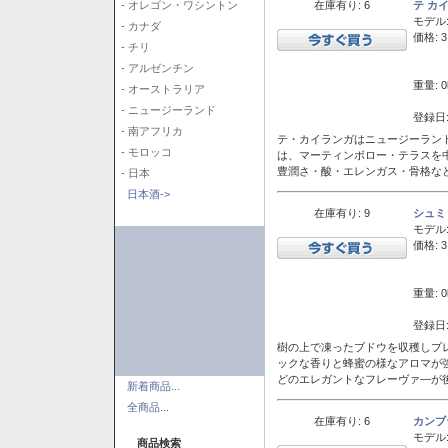
在庫有り: 6
テ カ
- オレゴン・ワシントン
モデル
- カナダ
価格: 3
- チリ
- アルゼンチン
重量: 0
- オーストラリア
- ニュージーランド
登録日:
- 南アフリカ
テ・カイランガはニュージーランド
- モロッコ
は、マーティンボロー・テラスを
豊潤さ・酸・エレンガス・骨格な
- 日本
日本酒->
在庫有り: 9
シュミ
モデル
価格: 3
重量: 0
登録日:
樹の上で凍ったブドウを収穫しプ
ックな香りと蜂蜜の様なアロマが
どのエレガントなフレーヴァ―が後
新着商品...
全商品...
在庫有り: 6
カンブ
モデル
商品検索