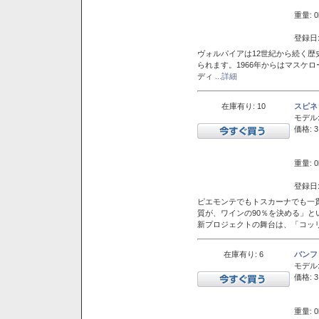
重量: 0
登録日:
ヴォルパイアは12世紀から続く歴
られます。1966年からはマスケ
ディ
...詳細
在庫有り: 10
スピネ
モデル
価格: 3
重量: 0
登録日:
ピエモンテでもトスカーナでも一
質が、ワインの90％を決める」
新プロジェクトの舞台は、「コッ
在庫有り: 6
バンフ
モデル
価格: 3
重量: 0