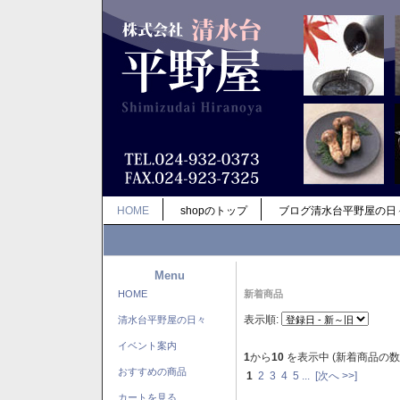
HOME
shopのトップ
ブログ清水台平野屋の日
Menu
HOME
新着商品
表示順:
清水台平野屋の日々
イベント案内
1
から
10
を表示中 (新着商品の数
おすすめの商品
1
2
3
4
5
...
[次へ >>]
カートを見る