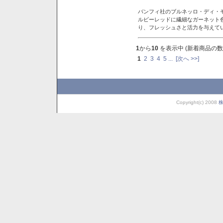
バンフィ社のブルネッロ・ディ・
ルビーレッドに繊細なガーネット
り、フレッシュさと活力を与えて
1
から
10
を表示中 (新着商品の数
1
2
3
4
5
...
[次へ >>]
Copyright(c) 2008