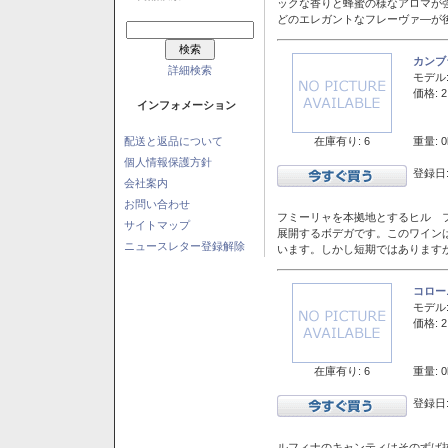
ックな香りと蜂蜜の様なアロマが
どのエレガントなフレーヴァ―が後
カンブ
詳細検索
モデル
価格: 2
インフォメーション
在庫有り: 6
重量: 0
配送と返品について
個人情報保護方針
登録日:
会社案内
お問い合わせ
フミーリャを本拠地とするヒル フ
サイトマップ
展開するボデガです。このワイン
ニュースレター登録解除
います。しかし短期ではあります
コロー
モデル
価格: 2
在庫有り: 6
重量: 0
登録日:
ルフィナのキャンティはそのずば