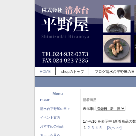
HOME
shopのトップ
ブログ清水台平野屋の日
Menu
HOME
新着商品
表示順:
清水台平野屋の日々
イベント案内
1
から
10
を表示中 (新着商品の数
おすすめの商品
1
2
3
4
5
...
[次へ >>]
カートを見る