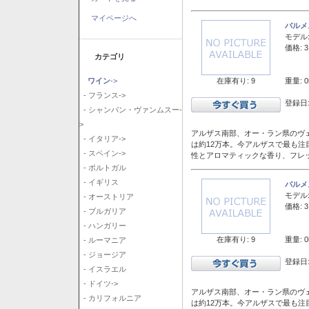
マイページへ
バルメ
モデル
価格: 3
カテゴリ
在庫有り: 9
重量: 0
ワイン
->
- フランス->
登録日:
- シャンパン・ヴァンムスー-
>
アルザス南部、オー・ラン県のヴェ
- イタリア->
は約12万本。今アルザスで最も
- スペイン->
性とアロマティックな香り、フレ
- ポルトガル
- イギリス
バルメ
モデル
- オーストリア
価格: 3
- ブルガリア
- ハンガリー
在庫有り: 9
重量: 0
- ルーマニア
- ジョージア
登録日:
- イスラエル
- ドイツ->
アルザス南部、オー・ラン県のヴェ
- カリフォルニア
は約12万本。今アルザスで最も