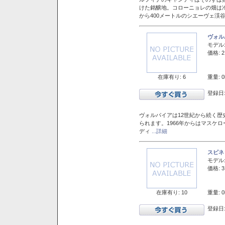
けた銘醸地。コローニョレの畑は
から400メートルのシエーヴェ渓
ヴォル
モデル
価格: 2
在庫有り: 6
重量: 0
登録日:
ヴォルパイアは12世紀から続く歴
られます。1966年からはマスケ
ディ
...詳細
スピネ
モデル
価格: 3
在庫有り: 10
重量: 0
登録日: