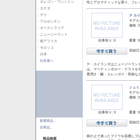
- オレゴン・ワシントン
性とアロマティックな香り、フレ
- カナダ
- チリ
テ カ
モデル
- アルゼンチン
価格: 3
- オーストラリア
- ニュージーランド
在庫有り: 6
重量: 0
- 南アフリカ
- モロッコ
登録日:
- 日本
日本酒->
テ・カイランガはニュージーランド
は、マーティンボロー・テラスを
豊潤さ・酸・エレンガス・骨格な
シュミ
モデル
価格: 3
在庫有り: 9
重量: 0
新着商品...
登録日:
全商品...
樹の上で凍ったブドウを収穫しプ
商品検索