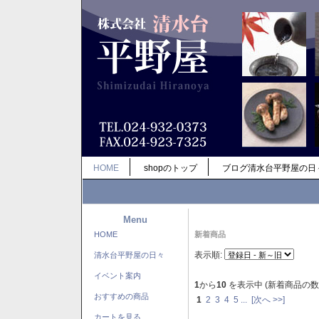
HOME
shopのトップ
ブログ清水台平野屋の日
Menu
HOME
新着商品
表示順:
清水台平野屋の日々
イベント案内
1
から
10
を表示中 (新着商品の数
おすすめの商品
1
2
3
4
5
...
[次へ >>]
カートを見る