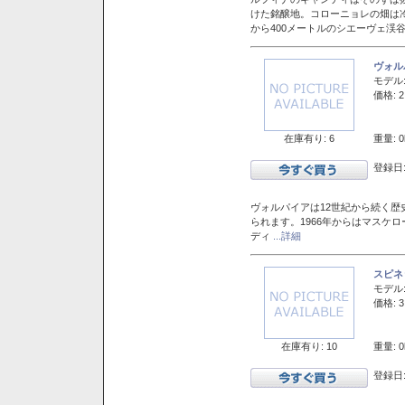
けた銘醸地。コローニョレの畑は
から400メートルのシエーヴェ渓
ヴォル
モデル
価格: 2
在庫有り: 6
重量: 0
登録日:
ヴォルパイアは12世紀から続く歴
られます。1966年からはマスケ
ディ
...詳細
スピネ
モデル
価格: 3
在庫有り: 10
重量: 0
登録日: