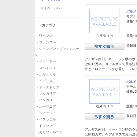
マイページへ
バルメ
モデル
価格: 3
カテゴリ
在庫有り: 9
重量: 0
ワイン
->
- フランス->
登録日:
- シャンパン・ヴァンムスー-
>
アルザス南部、オー・ラン県のヴェ
- イタリア->
は約12万本。今アルザスで最も
- スペイン->
性とアロマティックな香り、フレ
- ポルトガル
- イギリス
バルメ
モデル
- オーストリア
価格: 3
- ブルガリア
- ハンガリー
在庫有り: 9
重量: 0
- ルーマニア
- ジョージア
登録日:
- イスラエル
- ドイツ->
アルザス南部、オー・ラン県のヴェ
- カリフォルニア
は約12万本。今アルザスで最も