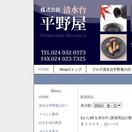
HOME
shopのトップ
ブログ清水台平野屋の日
Menu
HOME
新着商品
表示順:
清水台平野屋の日々
イベント案内
1
から
10
を表示中 (新着商品の数
おすすめの商品
1
2
3
4
5
...
[次へ >>]
カートを見る