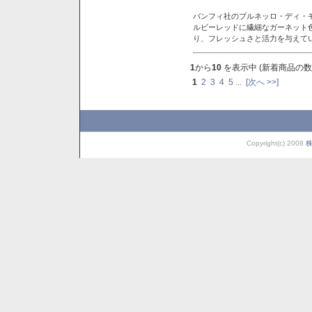
バンフィ社のブルネッロ・ディ・
ルビーレッドに繊細なガーネット
り、フレッシュさと活力を与えて
1
から
10
を表示中 (新着商品の数
1
2
3
4
5
...
[次へ >>]
Copyright(c) 2008