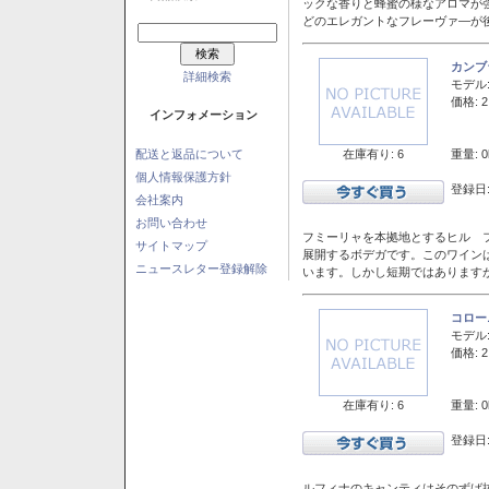
ックな香りと蜂蜜の様なアロマが
どのエレガントなフレーヴァ―が後
カンブ
詳細検索
モデル
価格: 2
インフォメーション
在庫有り: 6
重量: 0
配送と返品について
個人情報保護方針
登録日:
会社案内
お問い合わせ
フミーリャを本拠地とするヒル フ
サイトマップ
展開するボデガです。このワイン
ニュースレター登録解除
います。しかし短期ではあります
コロー
モデル
価格: 2
在庫有り: 6
重量: 0
登録日:
ルフィナのキャンティはそのずば