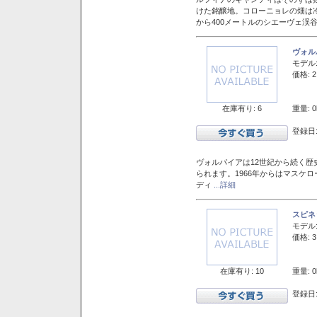
けた銘醸地。コローニョレの畑は
から400メートルのシエーヴェ渓
ヴォル
モデル
価格: 2
在庫有り: 6
重量: 0
登録日:
ヴォルパイアは12世紀から続く歴
られます。1966年からはマスケ
ディ
...詳細
スピネ
モデル
価格: 3
在庫有り: 10
重量: 0
登録日: