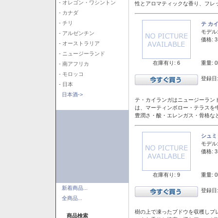
- オレゴン・ワシントン
性とアロマティックな香り、フレ
- カナダ
- チリ
テ カ
モデル
- アルゼンチン
価格: 3
- オーストラリア
- ニュージーランド
在庫有り: 6
重量: 0
- 南アフリカ
- モロッコ
登録日:
- 日本
日本酒->
テ・カイランガはニュージーランド
は、マーティンボロー・テラスを
豊潤さ・酸・エレンガス・骨格な
シュミ
モデル
価格: 3
在庫有り: 9
重量: 0
新着商品...
登録日:
全商品...
樹の上で凍ったブドウを収穫しプ
商品検索