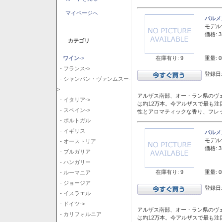
マイページへ
バルメ
モデル
価格: 3
カテゴリ
在庫有り: 9
重量: 0
ワイン
->
- フランス->
登録日:
- シャンパン・ヴァンムスー-
>
アルザス南部、オー・ラン県のヴェ
- イタリア->
は約12万本。今アルザスで最も
- スペイン->
性とアロマティックな香り、フレ
- ポルトガル
- イギリス
バルメ
モデル
- オーストリア
価格: 3
- ブルガリア
- ハンガリー
在庫有り: 9
重量: 0
- ルーマニア
- ジョージア
登録日:
- イスラエル
- ドイツ->
アルザス南部、オー・ラン県のヴェ
- カリフォルニア
は約12万本。今アルザスで最も