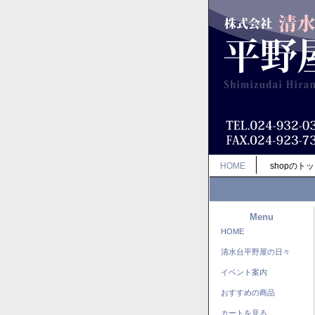
HOME
shopのト
Menu
HOME
清水台平野屋の日々
イベント案内
おすすめの商品
カートを見る