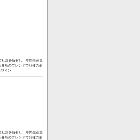
自社畑を所有し、年間生産量
畑各所のブレンドで品種の個
たワイン
自社畑を所有し、年間生産量
畑各所のブレンドで品種の個