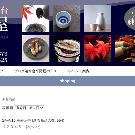
ップ
ブログ清水台平野屋の日々
イベント案内
shoping
新着商品
表示順:
1
から
10
を表示中 (新着商品の数:
554
)
1
2
3
4
5
...
[次へ >>]