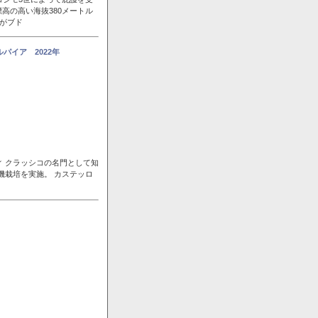
高の高い海抜380メートル
風がブド
パイア 2022年
ィ クラッシコの名門として知
機栽培を実施。 カステッロ