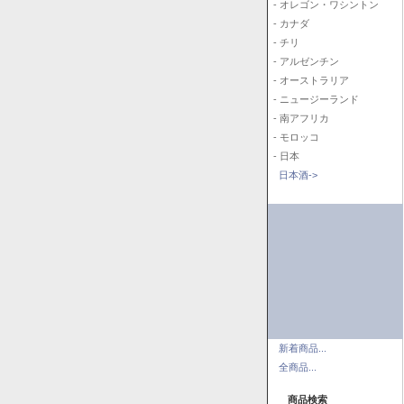
- オレゴン・ワシントン
- カナダ
- チリ
- アルゼンチン
- オーストラリア
- ニュージーランド
- 南アフリカ
- モロッコ
- 日本
日本酒->
新着商品...
全商品...
商品検索