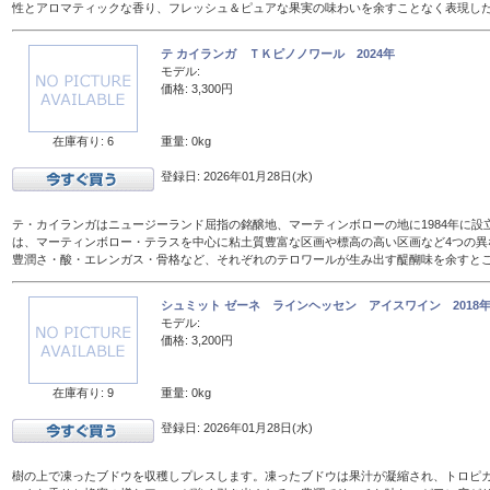
性とアロマティックな香り、フレッシュ＆ピュアな果実の味わいを余すことなく表現し
テ カイランガ ＴＫピノノワール 2024年
モデル:
価格: 3,300円
在庫有り: 6
重量: 0kg
登録日: 2026年01月28日(水)
テ・カイランガはニュージーランド屈指の銘醸地、マーティンボローの地に1984年に設
は、マーティンボロー・テラスを中心に粘土質豊富な区画や標高の高い区画など4つの異
豊潤さ・酸・エレンガス・骨格など、それぞれのテロワールが生み出す醍醐味を余すと
シュミット ゼーネ ラインヘッセン アイスワイン 2018年 
モデル:
価格: 3,200円
在庫有り: 9
重量: 0kg
登録日: 2026年01月28日(水)
樹の上で凍ったブドウを収穫しプレスします。凍ったブドウは果汁が凝縮され、トロピ