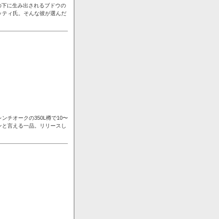
の下に生み出されるブドウの
ッティ氏。そんな彼が選んだ
チオークの350L樽で10〜
ンと言える一品。リリースし