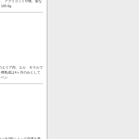
り、アプリコットや桃、梨な
5.6g
ンのエリア内、エル モラルで
樽熟成は4ヶ月のみとして
ラベン
コジモ3世によって庇護を受