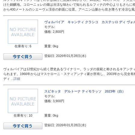
けた銘醸地。コローニョレの畑は冷涼な味わいで知られるルフィナの中心よりもさらに標
から400メートルのシエーヴェ渓谷の斜面に位置。アペニン山脈から吹き降ろす冷涼な
ヴォルパイア キャンティ クラシコ カステッロ ディ ヴォル
モデル:
価格: 2,800円
在庫有り: 6
重量: 0kg
登録日: 2026年01月28日(水)
ヴォルパイアは12世紀から続く歴史あるワイナリー。ラッダの規範と称されるキアンテ
られます。1966年からはマスケローニ・スティアンティ家が所有し、2003年から完全有
ディ
...詳細
スピネッタ デルトーナ ティモラッソ 2023年（白）
モデル:
価格: 3,900円
在庫有り: 10
重量: 0kg
登録日: 2026年01月28日(水)