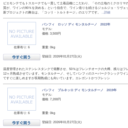
ピエモンテでもトスカーナでも一貫して土着品種にこだわり、「その土地のミクロリマ
質が、ワインの90％を決める」という信念で、ワイン造りを続けるジョルジョ・リヴェ
新プロジェクトの舞台は、「コッリ・トルトネージ」のエリアです。
...詳細
バンフィ ロッソ ディ モンタルチーノ 2022年
モデル:
価格: 3,500円
在庫有り: 6
重量: 0kg
登録日: 2026年01月27日(火)
温度管理されたステンレスタンクで発酵させ、50％はフレンチオークの大樽、残りはフレン
12ヶ月熟成させています。モンタルチーノ、そしてバンフィのスーパークラシックワイ
てすぐに楽しめますが長期熟成にも向いています。エレガントかつフレッシ
バンフィ ブルネッロ ディ モンタルチーノ 2019年
モデル:
価格: 7,200円
在庫有り: 6
重量: 0kg
登録日: 2026年01月27日(火)