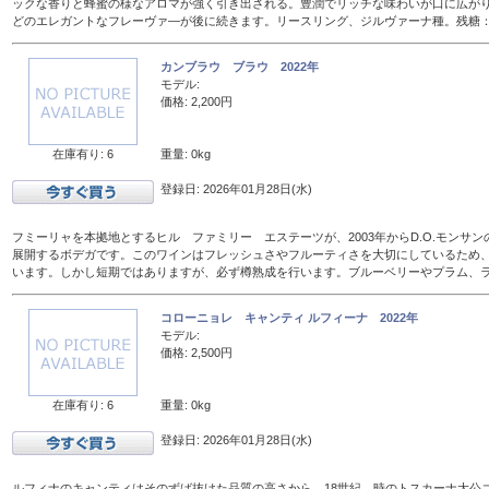
ックな香りと蜂蜜の様なアロマが強く引き出される。豊潤でリッチな味わいが口に広が
どのエレガントなフレーヴァ―が後に続きます。リースリング、ジルヴァーナ種。残糖：16
カンブラウ ブラウ 2022年
モデル:
価格: 2,200円
在庫有り: 6
重量: 0kg
登録日: 2026年01月28日(水)
フミーリャを本拠地とするヒル ファミリー エステーツが、2003年からD.O.モンサ
展開するボデガです。このワインはフレッシュさやフルーティさを大切にしているため、
います。しかし短期ではありますが、必ず樽熟成を行います。ブルーベリーやプラム、
コローニョレ キャンティ ルフィーナ 2022年
モデル:
価格: 2,500円
在庫有り: 6
重量: 0kg
登録日: 2026年01月28日(水)
ルフィナのキャンティはそのずば抜けた品質の高さから、18世紀、時のトスカーナ大公