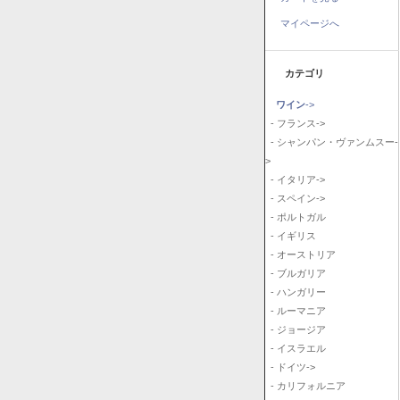
マイページへ
カテゴリ
ワイン
->
- フランス->
- シャンパン・ヴァンムスー-
>
- イタリア->
- スペイン->
- ポルトガル
- イギリス
- オーストリア
- ブルガリア
- ハンガリー
- ルーマニア
- ジョージア
- イスラエル
- ドイツ->
- カリフォルニア