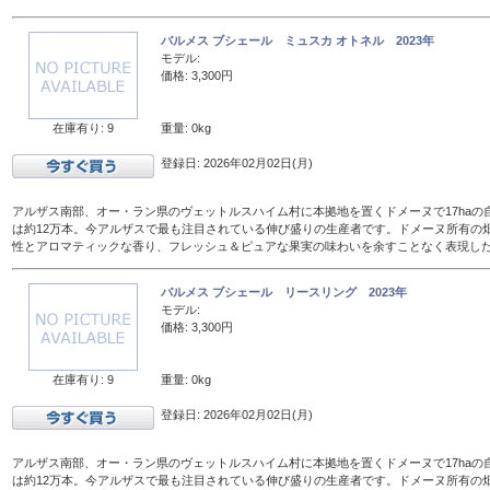
バルメス ブシェール ミュスカ オトネル 2023年
モデル:
価格: 3,300円
在庫有り: 9
重量: 0kg
登録日: 2026年02月02日(月)
アルザス南部、オー・ラン県のヴェットルスハイム村に本拠地を置くドメーヌで17haの
は約12万本。今アルザスで最も注目されている伸び盛りの生産者です。ドメーヌ所有の
性とアロマティックな香り、フレッシュ＆ピュアな果実の味わいを余すことなく表現し
バルメス ブシェール リースリング 2023年
モデル:
価格: 3,300円
在庫有り: 9
重量: 0kg
登録日: 2026年02月02日(月)
アルザス南部、オー・ラン県のヴェットルスハイム村に本拠地を置くドメーヌで17haの
は約12万本。今アルザスで最も注目されている伸び盛りの生産者です。ドメーヌ所有の