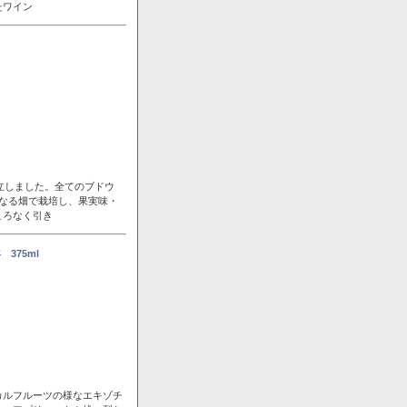
たワイン
立しました。全てのブドウ
なる畑で栽培し、果実味・
ころなく引き
375ml
カルフルーツの様なエキゾチ