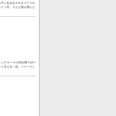
の下に生み出されるブドウの
ッティ氏。そんな彼が選んだ
チオークの350L樽で10〜
ンと言える一品。リリースし