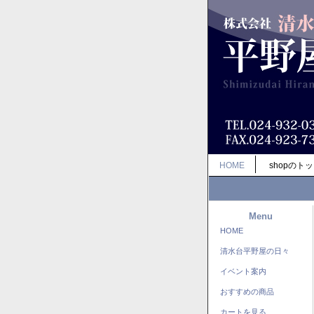
HOME
shopのト
Menu
HOME
清水台平野屋の日々
イベント案内
おすすめの商品
カートを見る