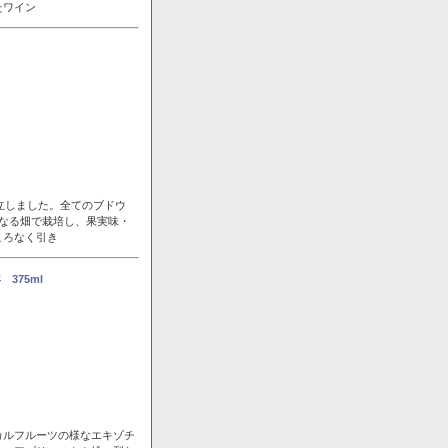
たワイン
立しました。全てのブドウ
なる畑で栽培し、果実味・
ころなく引き
375ml
カルフルーツの様なエキゾチ