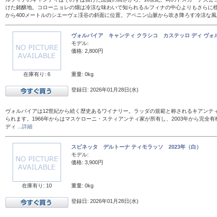
けた銘醸地。コローニョレの畑は冷涼な味わいで知られるルフィナの中心よりもさらに標
から400メートルのシエーヴェ渓谷の斜面に位置。アペニン山脈から吹き降ろす冷涼な
ヴォルパイア キャンティ クラシコ カステッロ ディ ヴォル
モデル:
価格: 2,800円
在庫有り: 6
重量: 0kg
登録日: 2026年01月28日(水)
ヴォルパイアは12世紀から続く歴史あるワイナリー。ラッダの規範と称されるキアンテ
られます。1966年からはマスケローニ・スティアンティ家が所有し、2003年から完全有
ディ
...詳細
スピネッタ デルトーナ ティモラッソ 2023年（白）
モデル:
価格: 3,900円
在庫有り: 10
重量: 0kg
登録日: 2026年01月28日(水)