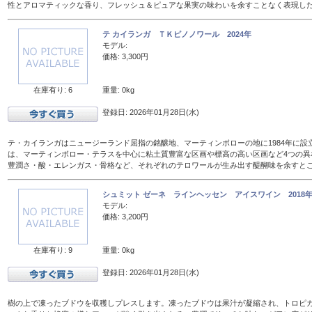
性とアロマティックな香り、フレッシュ＆ピュアな果実の味わいを余すことなく表現し
テ カイランガ ＴＫピノノワール 2024年
モデル:
価格: 3,300円
在庫有り: 6
重量: 0kg
登録日: 2026年01月28日(水)
テ・カイランガはニュージーランド屈指の銘醸地、マーティンボローの地に1984年に設
は、マーティンボロー・テラスを中心に粘土質豊富な区画や標高の高い区画など4つの異
豊潤さ・酸・エレンガス・骨格など、それぞれのテロワールが生み出す醍醐味を余すと
シュミット ゼーネ ラインヘッセン アイスワイン 2018年 
モデル:
価格: 3,200円
在庫有り: 9
重量: 0kg
登録日: 2026年01月28日(水)
樹の上で凍ったブドウを収穫しプレスします。凍ったブドウは果汁が凝縮され、トロピ