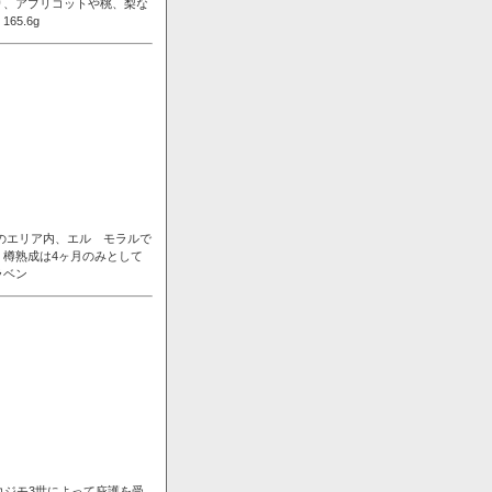
り、アプリコットや桃、梨な
5.6g
ンのエリア内、エル モラルで
樽熟成は4ヶ月のみとして
ラベン
コジモ3世によって庇護を受