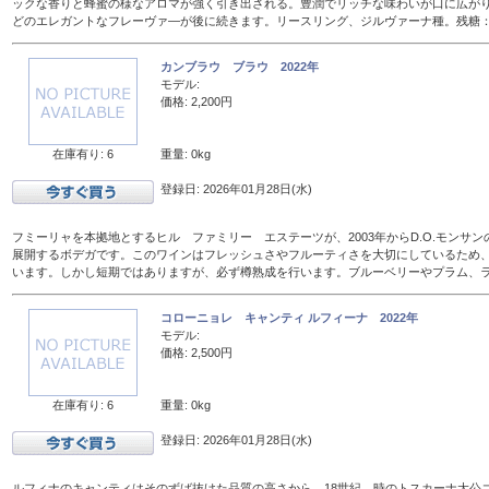
ックな香りと蜂蜜の様なアロマが強く引き出される。豊潤でリッチな味わいが口に広が
どのエレガントなフレーヴァ―が後に続きます。リースリング、ジルヴァーナ種。残糖：16
カンブラウ ブラウ 2022年
モデル:
価格: 2,200円
在庫有り: 6
重量: 0kg
登録日: 2026年01月28日(水)
フミーリャを本拠地とするヒル ファミリー エステーツが、2003年からD.O.モンサ
展開するボデガです。このワインはフレッシュさやフルーティさを大切にしているため、
います。しかし短期ではありますが、必ず樽熟成を行います。ブルーベリーやプラム、
コローニョレ キャンティ ルフィーナ 2022年
モデル:
価格: 2,500円
在庫有り: 6
重量: 0kg
登録日: 2026年01月28日(水)
ルフィナのキャンティはそのずば抜けた品質の高さから、18世紀、時のトスカーナ大公