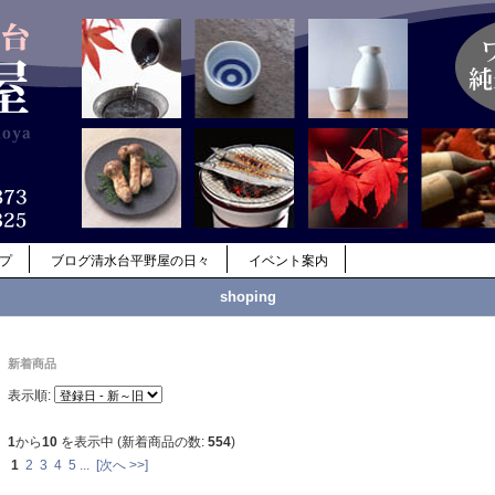
ップ
ブログ清水台平野屋の日々
イベント案内
shoping
新着商品
表示順:
1
から
10
を表示中 (新着商品の数:
554
)
1
2
3
4
5
...
[次へ >>]