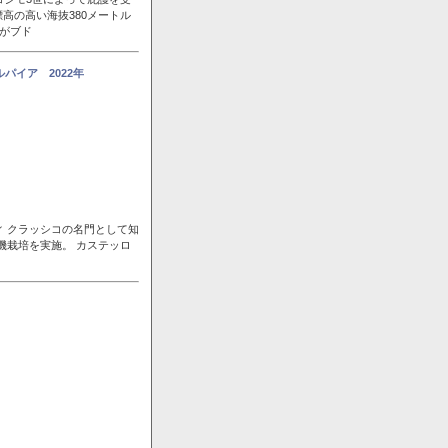
高の高い海抜380メートル
風がブド
パイア 2022年
ィ クラッシコの名門として知
機栽培を実施。 カステッロ