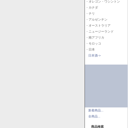
- オレゴン・ワシントン
- カナダ
- チリ
- アルゼンチン
- オーストラリア
- ニュージーランド
- 南アフリカ
- モロッコ
- 日本
日本酒->
新着商品...
全商品...
商品検索