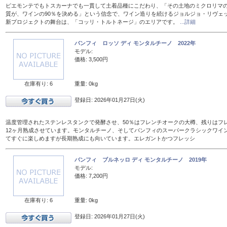
ピエモンテでもトスカーナでも一貫して土着品種にこだわり、「その土地のミクロリマ
質が、ワインの90％を決める」という信念で、ワイン造りを続けるジョルジョ・リヴェ
新プロジェクトの舞台は、「コッリ・トルトネージ」のエリアです。
...詳細
バンフィ ロッソ ディ モンタルチーノ 2022年
モデル:
価格: 3,500円
在庫有り: 6
重量: 0kg
登録日: 2026年01月27日(火)
温度管理されたステンレスタンクで発酵させ、50％はフレンチオークの大樽、残りはフレン
12ヶ月熟成させています。モンタルチーノ、そしてバンフィのスーパークラシックワイ
てすぐに楽しめますが長期熟成にも向いています。エレガントかつフレッシ
バンフィ ブルネッロ ディ モンタルチーノ 2019年
モデル:
価格: 7,200円
在庫有り: 6
重量: 0kg
登録日: 2026年01月27日(火)