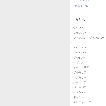
マイページへ
カテゴリ
ワイン
->
- フランス->
- シャンパン・ヴァンムスー-
>
- イタリア->
- スペイン->
- ポルトガル
- イギリス
- オーストリア
- ブルガリア
- ハンガリー
- ルーマニア
- ジョージア
- イスラエル
- ドイツ->
- カリフォルニア