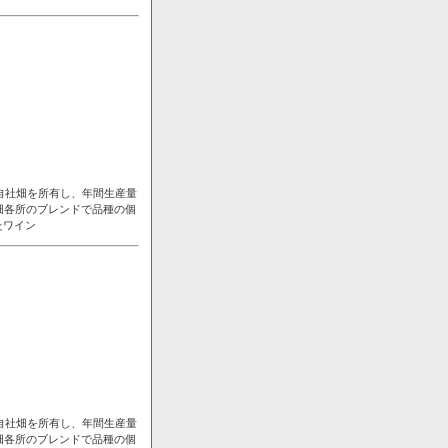
自社畑を所有し、年間生産量
畑各所のブレンドで品種の個
たワイン
自社畑を所有し、年間生産量
畑各所のブレンドで品種の個