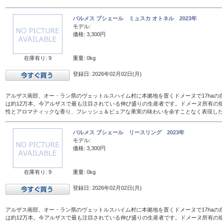
バルメス ブシェール ミュスカ オトネル 2023年
モデル:
価格: 3,300円
在庫有り: 9
重量: 0kg
登録日: 2026年02月02日(月)
アルザス南部、オー・ラン県のヴェットルスハイム村に本拠地を置くドメーヌで17haの
は約12万本。今アルザスで最も注目されている伸び盛りの生産者です。ドメーヌ所有の
性とアロマティックな香り、フレッシュ＆ピュアな果実の味わいを余すことなく表現し
バルメス ブシェール リースリング 2023年
モデル:
価格: 3,300円
在庫有り: 9
重量: 0kg
登録日: 2026年02月02日(月)
アルザス南部、オー・ラン県のヴェットルスハイム村に本拠地を置くドメーヌで17haの
は約12万本。今アルザスで最も注目されている伸び盛りの生産者です。ドメーヌ所有の