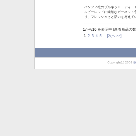
バンフィ社のブルネッロ・ディ・
ルビーレッドに繊細なガーネット
り、フレッシュさと活力を与えて
1
から
10
を表示中 (新着商品の数
1
2
3
4
5
...
[次へ >>]
Copyright(c) 2008