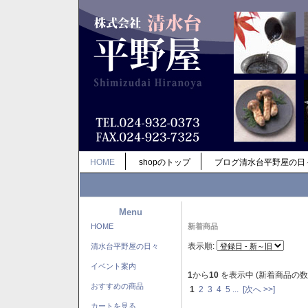
HOME
shopのトップ
ブログ清水台平野屋の日
Menu
HOME
新着商品
表示順:
清水台平野屋の日々
イベント案内
1
から
10
を表示中 (新着商品の数
おすすめの商品
1
2
3
4
5
...
[次へ >>]
カートを見る