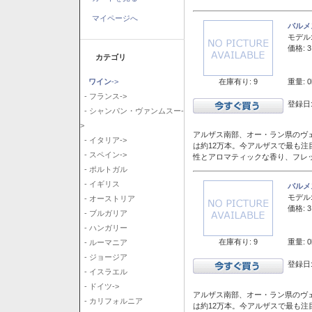
マイページへ
バルメ
モデル
価格: 3
カテゴリ
在庫有り: 9
重量: 0
ワイン
->
- フランス->
登録日:
- シャンパン・ヴァンムスー-
>
アルザス南部、オー・ラン県のヴェ
- イタリア->
は約12万本。今アルザスで最も
- スペイン->
性とアロマティックな香り、フレ
- ポルトガル
- イギリス
バルメ
モデル
- オーストリア
価格: 3
- ブルガリア
- ハンガリー
在庫有り: 9
重量: 0
- ルーマニア
- ジョージア
登録日:
- イスラエル
- ドイツ->
アルザス南部、オー・ラン県のヴェ
- カリフォルニア
は約12万本。今アルザスで最も