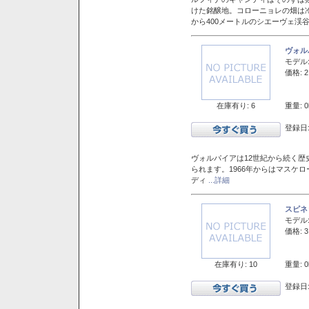
けた銘醸地。コローニョレの畑は
から400メートルのシエーヴェ渓
ヴォル
モデル
価格: 2
在庫有り: 6
重量: 0
登録日:
ヴォルパイアは12世紀から続く歴
られます。1966年からはマスケ
ディ
...詳細
スピネ
モデル
価格: 3
在庫有り: 10
重量: 0
登録日: