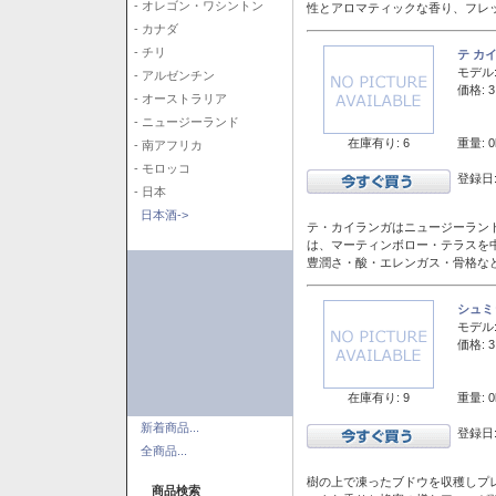
- オレゴン・ワシントン
性とアロマティックな香り、フレ
- カナダ
- チリ
テ カ
モデル
- アルゼンチン
価格: 3
- オーストラリア
- ニュージーランド
在庫有り: 6
重量: 0
- 南アフリカ
- モロッコ
登録日:
- 日本
日本酒->
テ・カイランガはニュージーランド
は、マーティンボロー・テラスを
豊潤さ・酸・エレンガス・骨格な
シュミ
モデル
価格: 3
在庫有り: 9
重量: 0
新着商品...
登録日:
全商品...
樹の上で凍ったブドウを収穫しプ
商品検索