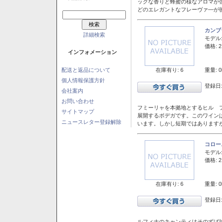
ックな香りと蜂蜜の様なアロマが
どのエレガントなフレーヴァ―が後
カンブ
詳細検索
モデル
価格: 2
インフォメーション
在庫有り: 6
重量: 0
配送と返品について
個人情報保護方針
登録日:
会社案内
お問い合わせ
フミーリャを本拠地とするヒル フ
サイトマップ
展開するボデガです。このワイン
ニュースレター登録解除
います。しかし短期ではあります
コロー
モデル
価格: 2
在庫有り: 6
重量: 0
登録日:
ルフィナのキャンティはそのずば