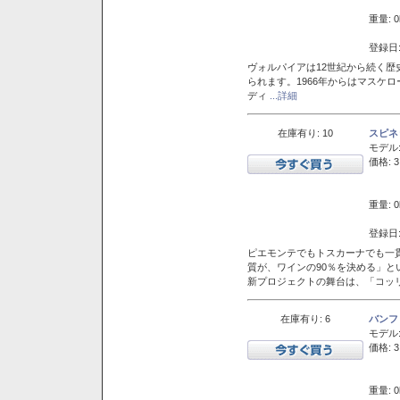
重量: 0
登録日:
ヴォルパイアは12世紀から続く歴
られます。1966年からはマスケ
ディ
...詳細
在庫有り: 10
スピネ
モデル
価格: 3
重量: 0
登録日:
ピエモンテでもトスカーナでも一
質が、ワインの90％を決める」
新プロジェクトの舞台は、「コッ
在庫有り: 6
バンフ
モデル
価格: 3
重量: 0