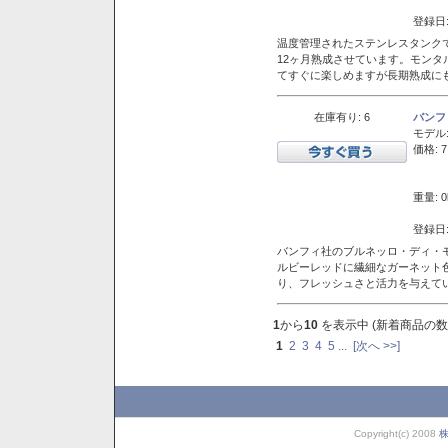
登録日:
温度管理されたステンレスタンクで
12ヶ月熟成させています。モン
てすぐに楽しめますが長期熟成に
在庫有り: 6
バンフ
モデル
価格: 7
重量: 0
登録日:
バンフィ社のブルネッロ・ディ・
ルビーレッドに繊細なガーネット
り、フレッシュさと活力を与えて
1
から
10
を表示中 (新着商品の数
1
2
3
4
5
...
[次へ >>]
Copyright(c) 2008