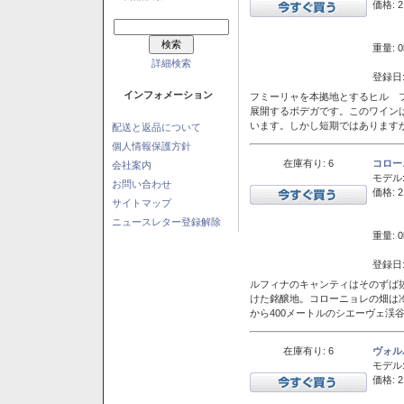
価格: 2
重量: 0
詳細検索
登録日:
インフォメーション
フミーリャを本拠地とするヒル フ
展開するボデガです。このワイン
います。しかし短期ではあります
配送と返品について
個人情報保護方針
在庫有り: 6
コロー
会社案内
モデル
お問い合わせ
価格: 2
サイトマップ
ニュースレター登録解除
重量: 0
登録日:
ルフィナのキャンティはそのずば
けた銘醸地。コローニョレの畑は
から400メートルのシエーヴェ渓
在庫有り: 6
ヴォル
モデル
価格: 2