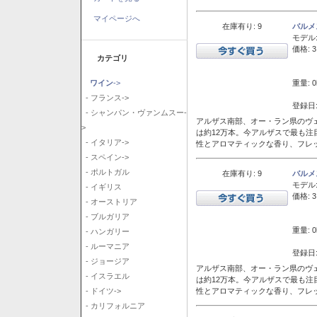
マイページへ
在庫有り: 9
バルメ
モデル
価格: 3
カテゴリ
重量: 0
ワイン
->
- フランス->
登録日:
- シャンパン・ヴァンムスー-
アルザス南部、オー・ラン県のヴェ
>
は約12万本。今アルザスで最も
- イタリア->
性とアロマティックな香り、フレ
- スペイン->
- ポルトガル
在庫有り: 9
バルメ
モデル
- イギリス
価格: 3
- オーストリア
- ブルガリア
重量: 0
- ハンガリー
- ルーマニア
登録日:
- ジョージア
アルザス南部、オー・ラン県のヴェ
- イスラエル
は約12万本。今アルザスで最も
性とアロマティックな香り、フレ
- ドイツ->
- カリフォルニア