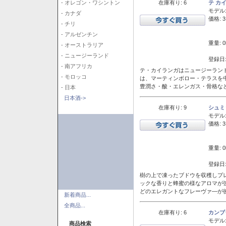
在庫有り: 6
テ カ
- オレゴン・ワシントン
モデル
- カナダ
価格: 3
- チリ
- アルゼンチン
重量: 0
- オーストラリア
- ニュージーランド
登録日:
- 南アフリカ
テ・カイランガはニュージーランド
- モロッコ
は、マーティンボロー・テラスを
豊潤さ・酸・エレンガス・骨格な
- 日本
日本酒->
在庫有り: 9
シュミ
モデル
価格: 3
重量: 0
登録日:
樹の上で凍ったブドウを収穫しプ
ックな香りと蜂蜜の様なアロマが
どのエレガントなフレーヴァ―が後
新着商品...
全商品...
在庫有り: 6
カンブ
モデル
商品検索