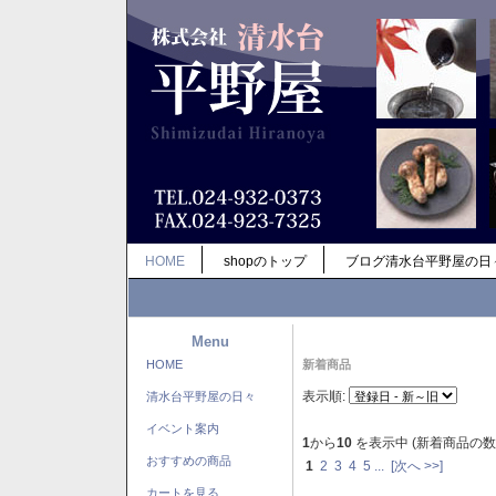
HOME
shopのトップ
ブログ清水台平野屋の日
Menu
HOME
新着商品
表示順:
清水台平野屋の日々
イベント案内
1
から
10
を表示中 (新着商品の数
おすすめの商品
1
2
3
4
5
...
[次へ >>]
カートを見る