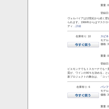
重量: 0
登録日:
ヴォルパイアは12世紀から続く歴
られます。1966年からはマスケ
ディ
...詳細
在庫有り: 10
スピネ
モデル
価格: 3
重量: 0
登録日:
ピエモンテでもトスカーナでも一
質が、ワインの90％を決める」
新プロジェクトの舞台は、「コッ
在庫有り: 6
バンフ
モデル
価格: 3
重量: 0