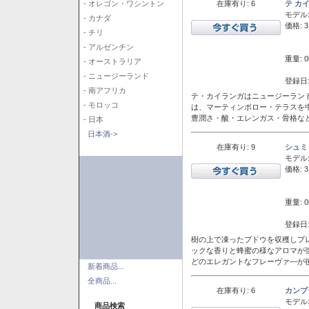
在庫有り: 6
テ カ
- オレゴン・ワシントン
モデル
- カナダ
価格: 3
- チリ
- アルゼンチン
重量: 0
- オーストラリア
- ニュージーランド
登録日:
- 南アフリカ
テ・カイランガはニュージーランド
- モロッコ
は、マーティンボロー・テラスを
豊潤さ・酸・エレンガス・骨格な
- 日本
日本酒->
在庫有り: 9
シュミ
モデル
価格: 3
重量: 0
登録日:
樹の上で凍ったブドウを収穫しプ
ックな香りと蜂蜜の様なアロマが
どのエレガントなフレーヴァ―が後
新着商品...
全商品...
在庫有り: 6
カンブ
モデル
商品検索