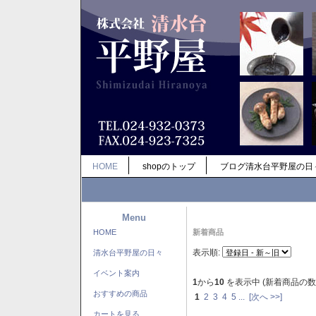
HOME
shopのトップ
ブログ清水台平野屋の日
Menu
HOME
新着商品
表示順:
清水台平野屋の日々
イベント案内
1
から
10
を表示中 (新着商品の数
おすすめの商品
1
2
3
4
5
...
[次へ >>]
カートを見る