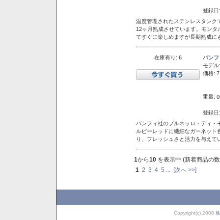
登録日:
温度管理されたステンレスタンクで
12ヶ月熟成させています。モン
てすぐに楽しめますが長期熟成に
在庫有り: 6
バンフ
モデル
価格: 7
重量: 0
登録日:
バンフィ社のブルネッロ・ディ・
ルビーレッドに繊細なガーネット
り、フレッシュさと活力を与えて
1
から
10
を表示中 (新着商品の数
1
2
3
4
5
...
[次へ >>]
Copyright(c) 2008