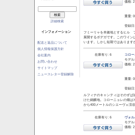
価格: 2
重量: 0
詳細検索
登録日:
インフォメーション
フミーリャを本拠地とするヒル フ
展開するボデガです。このワイン
います。しかし短期ではあります
配送と返品について
個人情報保護方針
在庫有り: 6
コロー
会社案内
モデル
お問い合わせ
価格: 2
サイトマップ
ニュースレター登録解除
重量: 0
登録日:
ルフィナのキャンティはそのずば
けた銘醸地。コローニョレの畑は
から400メートルのシエーヴェ渓
在庫有り: 6
ヴォル
モデル
価格: 2