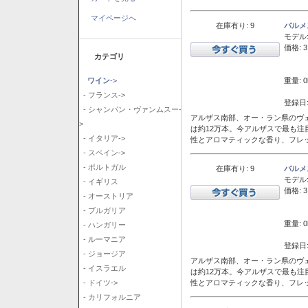
マイページへ
在庫有り: 9
バルメ
モデル
価格: 3
カテゴリ
重量: 0
ワイン
->
- フランス->
登録日:
- シャンパン・ヴァンムスー-
アルザス南部、オー・ラン県のヴェ
>
は約12万本。今アルザスで最も
- イタリア->
性とアロマティックな香り、フレ
- スペイン->
- ポルトガル
在庫有り: 9
バルメ
モデル
- イギリス
価格: 3
- オーストリア
- ブルガリア
重量: 0
- ハンガリー
- ルーマニア
登録日:
- ジョージア
アルザス南部、オー・ラン県のヴェ
- イスラエル
は約12万本。今アルザスで最も
性とアロマティックな香り、フレ
- ドイツ->
- カリフォルニア