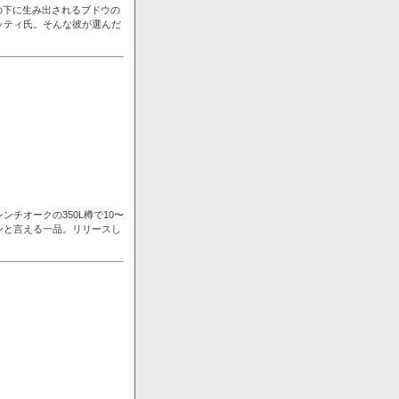
の下に生み出されるブドウの
ッティ氏。そんな彼が選んだ
チオークの350L樽で10〜
ンと言える一品。リリースし