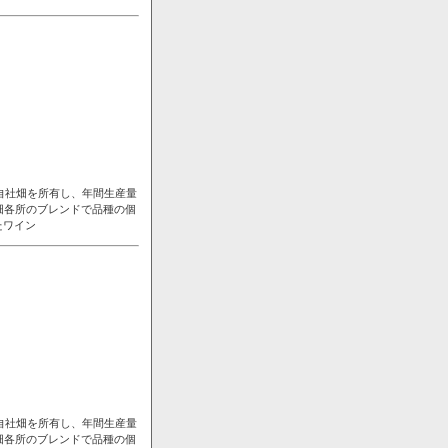
自社畑を所有し、年間生産量
畑各所のブレンドで品種の個
たワイン
自社畑を所有し、年間生産量
畑各所のブレンドで品種の個