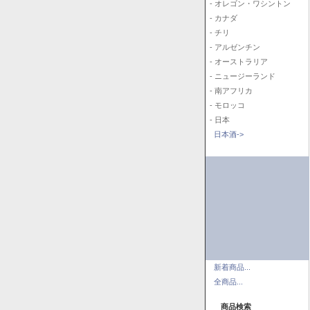
- オレゴン・ワシントン
- カナダ
- チリ
- アルゼンチン
- オーストラリア
- ニュージーランド
- 南アフリカ
- モロッコ
- 日本
日本酒->
新着商品...
全商品...
商品検索