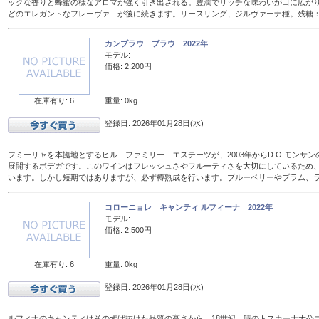
ックな香りと蜂蜜の様なアロマが強く引き出される。豊潤でリッチな味わいが口に広が
どのエレガントなフレーヴァ―が後に続きます。リースリング、ジルヴァーナ種。残糖：16
カンブラウ ブラウ 2022年
モデル:
価格: 2,200円
在庫有り: 6
重量: 0kg
登録日: 2026年01月28日(水)
フミーリャを本拠地とするヒル ファミリー エステーツが、2003年からD.O.モンサ
展開するボデガです。このワインはフレッシュさやフルーティさを大切にしているため、
います。しかし短期ではありますが、必ず樽熟成を行います。ブルーベリーやプラム、
コローニョレ キャンティ ルフィーナ 2022年
モデル:
価格: 2,500円
在庫有り: 6
重量: 0kg
登録日: 2026年01月28日(水)
ルフィナのキャンティはそのずば抜けた品質の高さから、18世紀、時のトスカーナ大公