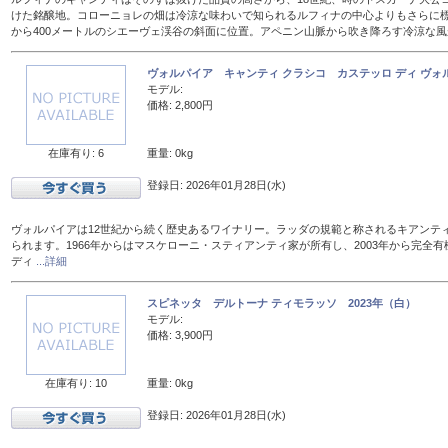
けた銘醸地。コローニョレの畑は冷涼な味わいで知られるルフィナの中心よりもさらに標
から400メートルのシエーヴェ渓谷の斜面に位置。アペニン山脈から吹き降ろす冷涼な
ヴォルパイア キャンティ クラシコ カステッロ ディ ヴォル
モデル:
価格: 2,800円
在庫有り: 6
重量: 0kg
登録日: 2026年01月28日(水)
ヴォルパイアは12世紀から続く歴史あるワイナリー。ラッダの規範と称されるキアンテ
られます。1966年からはマスケローニ・スティアンティ家が所有し、2003年から完全有
ディ
...詳細
スピネッタ デルトーナ ティモラッソ 2023年（白）
モデル:
価格: 3,900円
在庫有り: 10
重量: 0kg
登録日: 2026年01月28日(水)