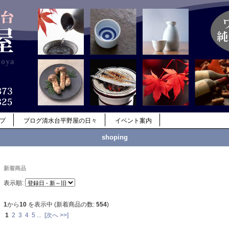
ップ
ブログ清水台平野屋の日々
イベント案内
shoping
新着商品
表示順:
1
から
10
を表示中 (新着商品の数:
554
)
1
2
3
4
5
...
[次へ >>]