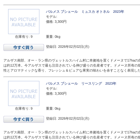
バルメス ブシェール ミュスカ オトネル 2023年
モデル:
価格: 3,300円
在庫有り: 9
重量: 0kg
登録日: 2026年02月02日(月)
アルザス南部、オー・ラン県のヴェットルスハイム村に本拠地を置くドメーヌで17haの
は約12万本。今アルザスで最も注目されている伸び盛りの生産者です。ドメーヌ所有の
性とアロマティックな香り、フレッシュ＆ピュアな果実の味わいを余すことなく表現し
バルメス ブシェール リースリング 2023年
モデル:
価格: 3,300円
在庫有り: 9
重量: 0kg
登録日: 2026年02月02日(月)
アルザス南部、オー・ラン県のヴェットルスハイム村に本拠地を置くドメーヌで17haの
は約12万本。今アルザスで最も注目されている伸び盛りの生産者です。ドメーヌ所有の