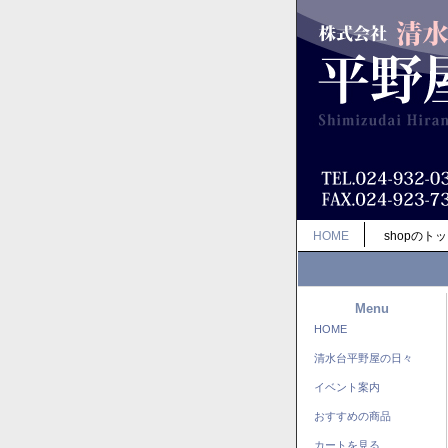
HOME
shopのト
Menu
HOME
清水台平野屋の日々
イベント案内
おすすめの商品
カートを見る