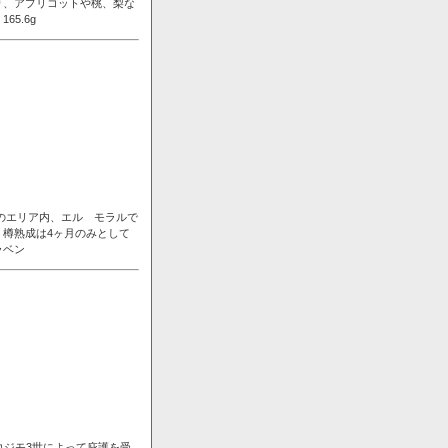
り、アプリコットや桃、梨な
5.6g
ンのエリア内、エル モラルで
樽熟成は4ヶ月のみとして
ラベン
コジモ3世によって庇護を受