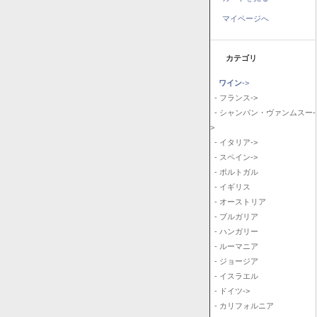
マイページへ
カテゴリ
ワイン
->
- フランス->
- シャンパン・ヴァンムスー-
>
- イタリア->
- スペイン->
- ポルトガル
- イギリス
- オーストリア
- ブルガリア
- ハンガリー
- ルーマニア
- ジョージア
- イスラエル
- ドイツ->
- カリフォルニア