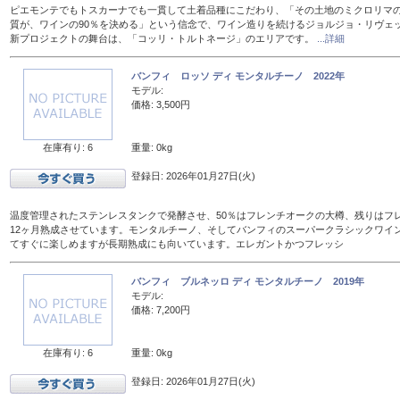
ピエモンテでもトスカーナでも一貫して土着品種にこだわり、「その土地のミクロリマ
質が、ワインの90％を決める」という信念で、ワイン造りを続けるジョルジョ・リヴェ
新プロジェクトの舞台は、「コッリ・トルトネージ」のエリアです。
...詳細
バンフィ ロッソ ディ モンタルチーノ 2022年
モデル:
価格: 3,500円
在庫有り: 6
重量: 0kg
登録日: 2026年01月27日(火)
温度管理されたステンレスタンクで発酵させ、50％はフレンチオークの大樽、残りはフレン
12ヶ月熟成させています。モンタルチーノ、そしてバンフィのスーパークラシックワイ
てすぐに楽しめますが長期熟成にも向いています。エレガントかつフレッシ
バンフィ ブルネッロ ディ モンタルチーノ 2019年
モデル:
価格: 7,200円
在庫有り: 6
重量: 0kg
登録日: 2026年01月27日(火)