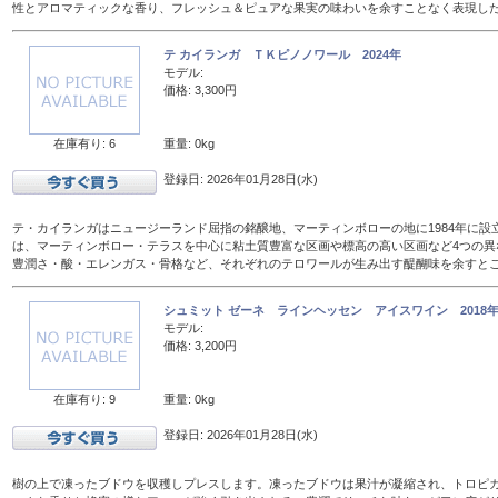
性とアロマティックな香り、フレッシュ＆ピュアな果実の味わいを余すことなく表現し
テ カイランガ ＴＫピノノワール 2024年
モデル:
価格: 3,300円
在庫有り: 6
重量: 0kg
登録日: 2026年01月28日(水)
テ・カイランガはニュージーランド屈指の銘醸地、マーティンボローの地に1984年に設
は、マーティンボロー・テラスを中心に粘土質豊富な区画や標高の高い区画など4つの異
豊潤さ・酸・エレンガス・骨格など、それぞれのテロワールが生み出す醍醐味を余すと
シュミット ゼーネ ラインヘッセン アイスワイン 2018年 
モデル:
価格: 3,200円
在庫有り: 9
重量: 0kg
登録日: 2026年01月28日(水)
樹の上で凍ったブドウを収穫しプレスします。凍ったブドウは果汁が凝縮され、トロピ