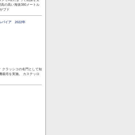
高の高い海抜380メートル
風がブド
パイア 2022年
ィ クラッシコの名門として知
機栽培を実施。 カステッロ