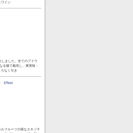
たワイン
立しました。全てのブドウ
なる畑で栽培し、果実味・
ころなく引き
375ml
カルフルーツの様なエキゾチ