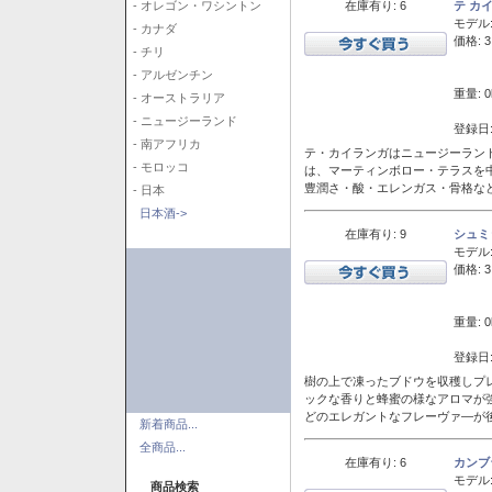
在庫有り: 6
テ カ
- オレゴン・ワシントン
モデル
- カナダ
価格: 3
- チリ
- アルゼンチン
重量: 0
- オーストラリア
- ニュージーランド
登録日:
- 南アフリカ
テ・カイランガはニュージーランド
- モロッコ
は、マーティンボロー・テラスを
豊潤さ・酸・エレンガス・骨格な
- 日本
日本酒->
在庫有り: 9
シュミ
モデル
価格: 3
重量: 0
登録日:
樹の上で凍ったブドウを収穫しプ
ックな香りと蜂蜜の様なアロマが
どのエレガントなフレーヴァ―が後
新着商品...
全商品...
在庫有り: 6
カンブ
モデル
商品検索