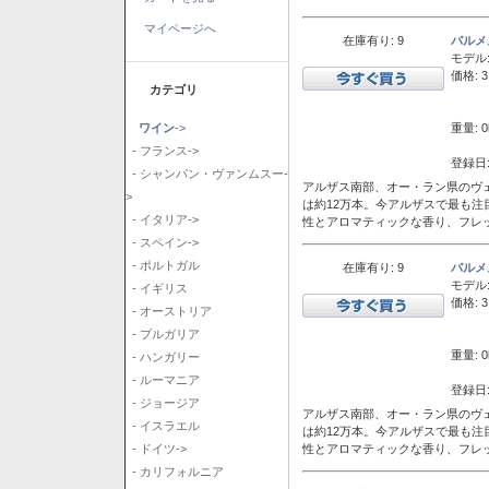
マイページへ
在庫有り: 9
バルメ
モデル
価格: 3
カテゴリ
重量: 0
ワイン
->
- フランス->
登録日:
- シャンパン・ヴァンムスー-
アルザス南部、オー・ラン県のヴェ
>
は約12万本。今アルザスで最も
- イタリア->
性とアロマティックな香り、フレ
- スペイン->
- ポルトガル
在庫有り: 9
バルメ
モデル
- イギリス
価格: 3
- オーストリア
- ブルガリア
重量: 0
- ハンガリー
- ルーマニア
登録日:
- ジョージア
アルザス南部、オー・ラン県のヴェ
- イスラエル
は約12万本。今アルザスで最も
性とアロマティックな香り、フレ
- ドイツ->
- カリフォルニア