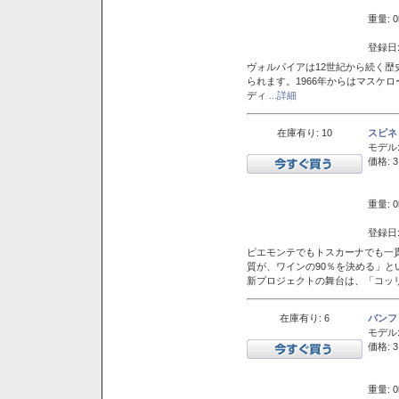
重量: 0
登録日:
ヴォルパイアは12世紀から続く歴
られます。1966年からはマスケ
ディ
...詳細
在庫有り: 10
スピネ
モデル
価格: 3
重量: 0
登録日:
ピエモンテでもトスカーナでも一
質が、ワインの90％を決める」
新プロジェクトの舞台は、「コッ
在庫有り: 6
バンフ
モデル
価格: 3
重量: 0