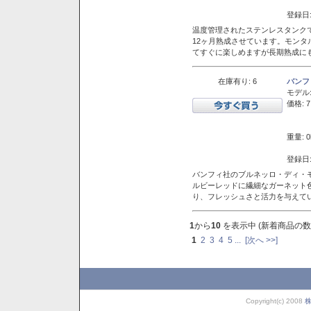
登録日:
温度管理されたステンレスタンクで
12ヶ月熟成させています。モン
てすぐに楽しめますが長期熟成に
在庫有り: 6
バンフ
モデル
価格: 7
重量: 0
登録日:
バンフィ社のブルネッロ・ディ・
ルビーレッドに繊細なガーネット
り、フレッシュさと活力を与えて
1
から
10
を表示中 (新着商品の数
1
2
3
4
5
...
[次へ >>]
Copyright(c) 2008