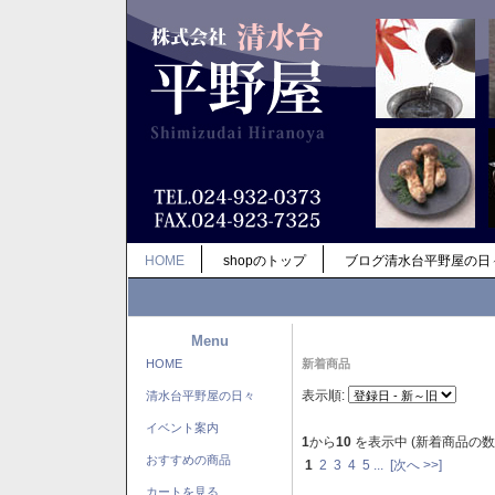
HOME
shopのトップ
ブログ清水台平野屋の日
Menu
HOME
新着商品
表示順:
清水台平野屋の日々
イベント案内
1
から
10
を表示中 (新着商品の数
おすすめの商品
1
2
3
4
5
...
[次へ >>]
カートを見る