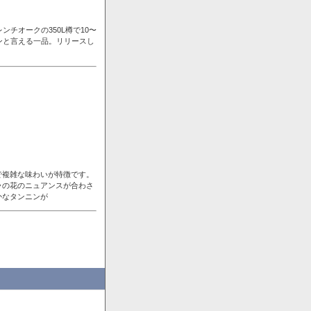
チオークの350L樽で10〜
ンと言える一品。リリースし
で複雑な味わいが特徴です。
ラの花のニュアンスが合わさ
かなタンニンが