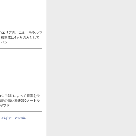
ンのエリア内、エル モラルで
樽熟成は4ヶ月のみとして
ラベン
コジモ3世によって庇護を受
高の高い海抜380メートル
風がブド
パイア 2022年