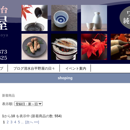
ップ
ブログ清水台平野屋の日々
イベント案内
shoping
新着商品
表示順:
1
から
10
を表示中 (新着商品の数:
554
)
1
2
3
4
5
...
[次へ >>]