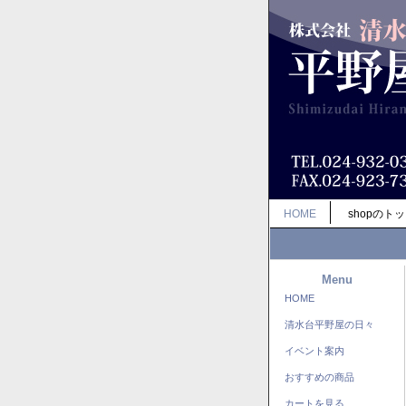
HOME
shopのト
Menu
HOME
清水台平野屋の日々
イベント案内
おすすめの商品
カートを見る