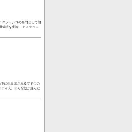
ィ クラッシコの名門として知
機栽培を実施。 カステッロ
の下に生み出されるブドウの
ッティ氏。そんな彼が選んだ