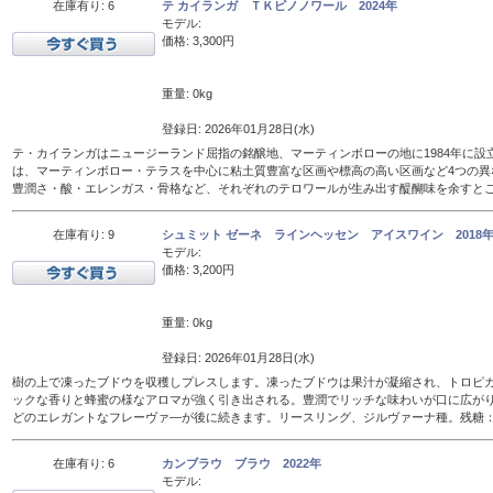
在庫有り: 6
テ カイランガ ＴＫピノノワール 2024年
モデル:
価格: 3,300円
重量: 0kg
登録日: 2026年01月28日(水)
テ・カイランガはニュージーランド屈指の銘醸地、マーティンボローの地に1984年に設
は、マーティンボロー・テラスを中心に粘土質豊富な区画や標高の高い区画など4つの異
豊潤さ・酸・エレンガス・骨格など、それぞれのテロワールが生み出す醍醐味を余すと
在庫有り: 9
シュミット ゼーネ ラインヘッセン アイスワイン 2018年 
モデル:
価格: 3,200円
重量: 0kg
登録日: 2026年01月28日(水)
樹の上で凍ったブドウを収穫しプレスします。凍ったブドウは果汁が凝縮され、トロピ
ックな香りと蜂蜜の様なアロマが強く引き出される。豊潤でリッチな味わいが口に広が
どのエレガントなフレーヴァ―が後に続きます。リースリング、ジルヴァーナ種。残糖：16
在庫有り: 6
カンブラウ ブラウ 2022年
モデル: