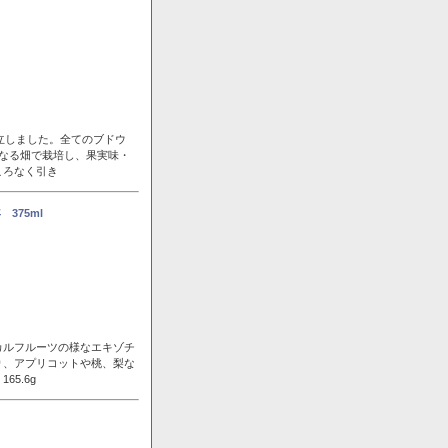
立しました。全てのブドウ
なる畑で栽培し、果実味・
ころなく引き
375ml
カルフルーツの様なエキゾチ
り、アプリコットや桃、梨な
5.6g