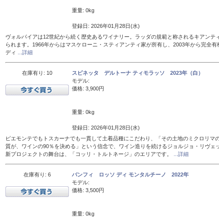
重量: 0kg
登録日: 2026年01月28日(水)
ヴォルパイアは12世紀から続く歴史あるワイナリー。ラッダの規範と称されるキアンテ
られます。1966年からはマスケローニ・スティアンティ家が所有し、2003年から完全有
ディ
...詳細
在庫有り: 10
スピネッタ デルトーナ ティモラッソ 2023年（白）
モデル:
価格: 3,900円
重量: 0kg
登録日: 2026年01月28日(水)
ピエモンテでもトスカーナでも一貫して土着品種にこだわり、「その土地のミクロリマ
質が、ワインの90％を決める」という信念で、ワイン造りを続けるジョルジョ・リヴェ
新プロジェクトの舞台は、「コッリ・トルトネージ」のエリアです。
...詳細
在庫有り: 6
バンフィ ロッソ ディ モンタルチーノ 2022年
モデル:
価格: 3,500円
重量: 0kg