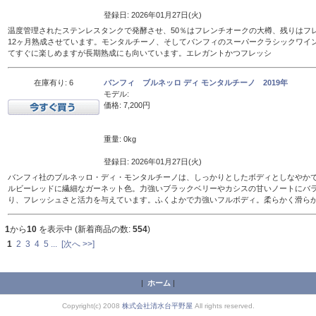
登録日: 2026年01月27日(火)
温度管理されたステンレスタンクで発酵させ、50％はフレンチオークの大樽、残りはフレン
12ヶ月熟成させています。モンタルチーノ、そしてバンフィのスーパークラシックワイ
てすぐに楽しめますが長期熟成にも向いています。エレガントかつフレッシ
在庫有り: 6
バンフィ ブルネッロ ディ モンタルチーノ 2019年
モデル:
価格: 7,200円
重量: 0kg
登録日: 2026年01月27日(火)
バンフィ社のブルネッロ・ディ・モンタルチーノは、しっかりとしたボディとしなやか
ルビーレッドに繊細なガーネット色。力強いブラックベリーやカシスの甘いノートにバ
り、フレッシュさと活力を与えています。ふくよかで力強いフルボディ。柔らかく滑ら
1
から
10
を表示中 (新着商品の数:
554
)
1
2
3
4
5
...
[次へ >>]
|
ホーム
|
Copyright(c) 2008
株式会社清水台平野屋
All rights reserved.