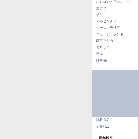
- オレゴン・ワシントン
- カナダ
- チリ
- アルゼンチン
- オーストラリア
- ニュージーランド
- 南アフリカ
- モロッコ
- 日本
日本酒->
新着商品...
全商品...
商品検索