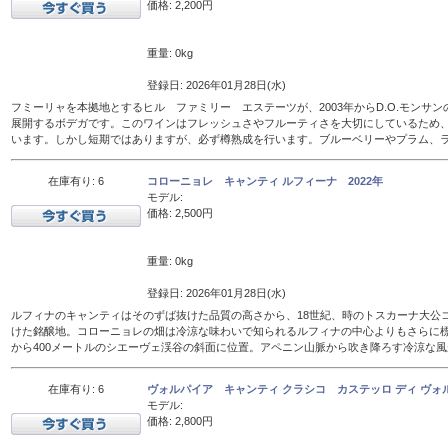
価格: 2,200円
重量: 0kg
登録日: 2026年01月28日(水)
フミーリャを本拠地とするヒル ファミリー エステーツが、2003年からD.O.モンサ
展開するボデガです。このワインはフレッシュさやフルーティさを大切にしているため、
います。しかし短期ではありますが、必ず樽熟成を行います。ブルーベリーやプラム、
在庫有り: 6
コローニョレ キャンティ ルフィーナ 2022年
モデル:
価格: 2,500円
重量: 0kg
登録日: 2026年01月28日(水)
ルフィナのキャンティはそのずば抜けた品質の高さから、18世紀、時のトスカーナ大公
けた銘醸地。コローニョレの畑は冷涼な味わいで知られるルフィナの中心よりもさらに標
から400メートルのシエーヴェ渓谷の斜面に位置。アペニン山脈から吹き降ろす冷涼な
在庫有り: 6
ヴォルパイア キャンティ クラシコ カステッロ ディ ヴォル
モデル:
価格: 2,800円