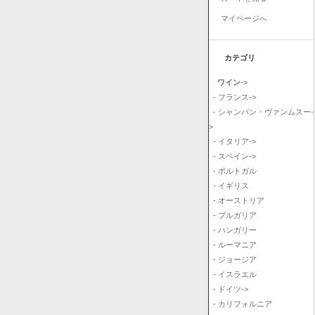
マイページへ
カテゴリ
ワイン
->
- フランス->
- シャンパン・ヴァンムスー-
>
- イタリア->
- スペイン->
- ポルトガル
- イギリス
- オーストリア
- ブルガリア
- ハンガリー
- ルーマニア
- ジョージア
- イスラエル
- ドイツ->
- カリフォルニア