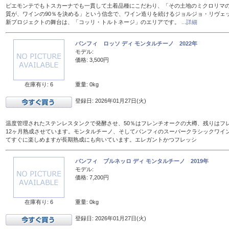
ピエモンテでもトスカーナでも一貫して土着品種にこだわり、「その土地のミクロリマ
質が、ワインの90％を決める」という信念で、ワイン造りを続けるジョルジョ・リヴェ
新プロジェクトの舞台は、「コッリ・トルトネージ」のエリアです。
...詳細
バンフィ ロッソ ディ モンタルチーノ 2022年
モデル:
価格: 3,500円
在庫有り: 6
重量: 0kg
登録日: 2026年01月27日(火)
温度管理されたステンレスタンクで発酵させ、50％はフレンチオークの大樽、残りはフレン
12ヶ月熟成させています。モンタルチーノ、そしてバンフィのスーパークラシックワイ
てすぐに楽しめますが長期熟成にも向いています。エレガントかつフレッシ
バンフィ ブルネッロ ディ モンタルチーノ 2019年
モデル:
価格: 7,200円
在庫有り: 6
重量: 0kg
登録日: 2026年01月27日(火)