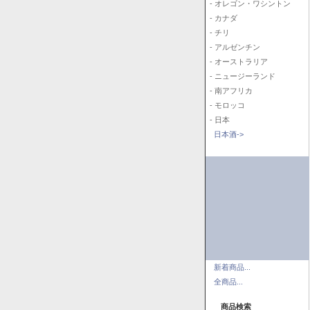
- オレゴン・ワシントン
- カナダ
- チリ
- アルゼンチン
- オーストラリア
- ニュージーランド
- 南アフリカ
- モロッコ
- 日本
日本酒->
新着商品...
全商品...
商品検索