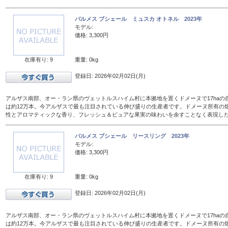
バルメス ブシェール ミュスカ オトネル 2023年
モデル:
価格: 3,300円
在庫有り: 9
重量: 0kg
登録日: 2026年02月02日(月)
アルザス南部、オー・ラン県のヴェットルスハイム村に本拠地を置くドメーヌで17haの
は約12万本。今アルザスで最も注目されている伸び盛りの生産者です。ドメーヌ所有の
性とアロマティックな香り、フレッシュ＆ピュアな果実の味わいを余すことなく表現し
バルメス ブシェール リースリング 2023年
モデル:
価格: 3,300円
在庫有り: 9
重量: 0kg
登録日: 2026年02月02日(月)
アルザス南部、オー・ラン県のヴェットルスハイム村に本拠地を置くドメーヌで17haの
は約12万本。今アルザスで最も注目されている伸び盛りの生産者です。ドメーヌ所有の