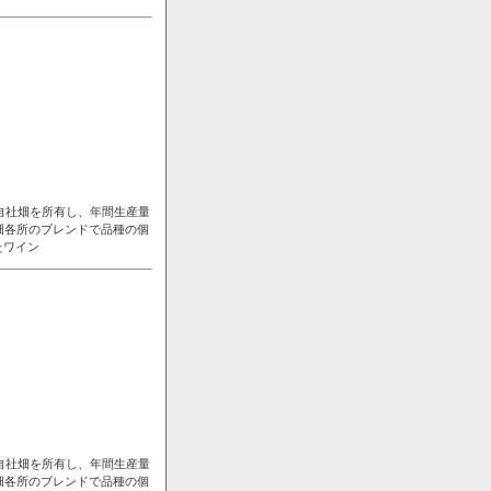
自社畑を所有し、年間生産量
畑各所のブレンドで品種の個
たワイン
自社畑を所有し、年間生産量
畑各所のブレンドで品種の個