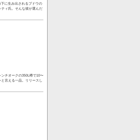
の下に生み出されるブドウの
ッティ氏。そんな彼が選んだ
チオークの350L樽で10〜
ンと言える一品。リリースし