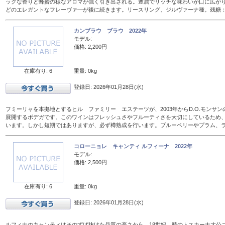
ックな香りと蜂蜜の様なアロマが強く引き出される。豊潤でリッチな味わいが口に広が
どのエレガントなフレーヴァ―が後に続きます。リースリング、ジルヴァーナ種。残糖：16
カンブラウ ブラウ 2022年
モデル:
価格: 2,200円
在庫有り: 6
重量: 0kg
登録日: 2026年01月28日(水)
フミーリャを本拠地とするヒル ファミリー エステーツが、2003年からD.O.モンサ
展開するボデガです。このワインはフレッシュさやフルーティさを大切にしているため、
います。しかし短期ではありますが、必ず樽熟成を行います。ブルーベリーやプラム、
コローニョレ キャンティ ルフィーナ 2022年
モデル:
価格: 2,500円
在庫有り: 6
重量: 0kg
登録日: 2026年01月28日(水)
ルフィナのキャンティはそのずば抜けた品質の高さから、18世紀、時のトスカーナ大公