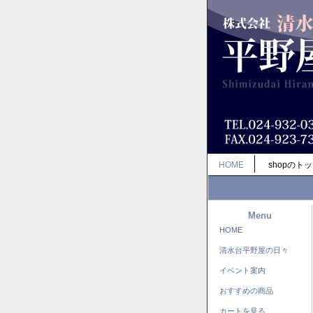
HOME
shopのト
Menu
HOME
清水台平野屋の日々
イベント案内
おすすめの商品
カートを見る