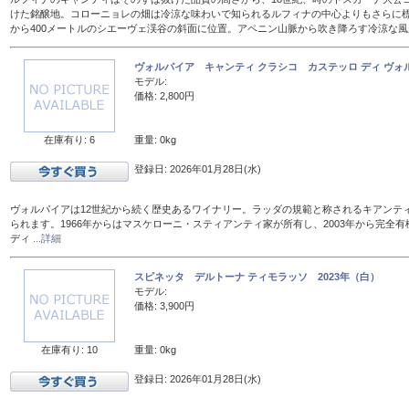
けた銘醸地。コローニョレの畑は冷涼な味わいで知られるルフィナの中心よりもさらに標
から400メートルのシエーヴェ渓谷の斜面に位置。アペニン山脈から吹き降ろす冷涼な
ヴォルパイア キャンティ クラシコ カステッロ ディ ヴォル
モデル:
価格: 2,800円
在庫有り: 6
重量: 0kg
登録日: 2026年01月28日(水)
ヴォルパイアは12世紀から続く歴史あるワイナリー。ラッダの規範と称されるキアンテ
られます。1966年からはマスケローニ・スティアンティ家が所有し、2003年から完全有
ディ
...詳細
スピネッタ デルトーナ ティモラッソ 2023年（白）
モデル:
価格: 3,900円
在庫有り: 10
重量: 0kg
登録日: 2026年01月28日(水)