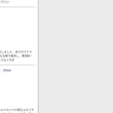
たワイン
立しました。全てのブドウ
なる畑で栽培し、果実味・
ころなく引き
375ml
カルフルーツの様なエキゾチ