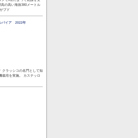
高の高い海抜380メートル
風がブド
パイア 2022年
ィ クラッシコの名門として知
機栽培を実施。 カステッロ