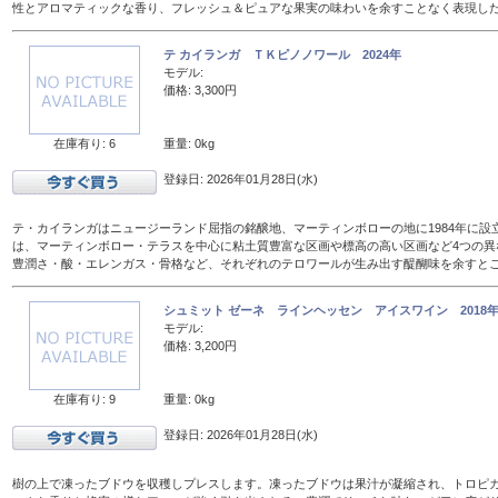
性とアロマティックな香り、フレッシュ＆ピュアな果実の味わいを余すことなく表現し
テ カイランガ ＴＫピノノワール 2024年
モデル:
価格: 3,300円
在庫有り: 6
重量: 0kg
登録日: 2026年01月28日(水)
テ・カイランガはニュージーランド屈指の銘醸地、マーティンボローの地に1984年に設
は、マーティンボロー・テラスを中心に粘土質豊富な区画や標高の高い区画など4つの異
豊潤さ・酸・エレンガス・骨格など、それぞれのテロワールが生み出す醍醐味を余すと
シュミット ゼーネ ラインヘッセン アイスワイン 2018年 
モデル:
価格: 3,200円
在庫有り: 9
重量: 0kg
登録日: 2026年01月28日(水)
樹の上で凍ったブドウを収穫しプレスします。凍ったブドウは果汁が凝縮され、トロピ