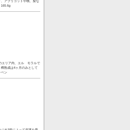
り、アプリコットや桃、梨な
5.6g
ンのエリア内、エル モラルで
樽熟成は4ヶ月のみとして
ラベン
コジモ3世によって庇護を受