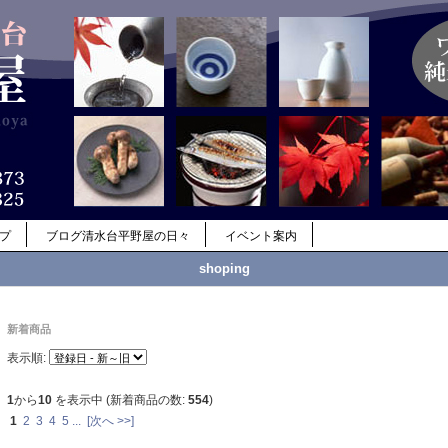
ップ
ブログ清水台平野屋の日々
イベント案内
shoping
新着商品
表示順:
1
から
10
を表示中 (新着商品の数:
554
)
1
2
3
4
5
...
[次へ >>]