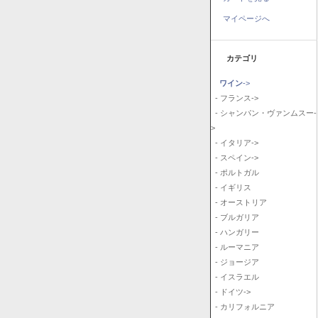
マイページへ
カテゴリ
ワイン
->
- フランス->
- シャンパン・ヴァンムスー-
>
- イタリア->
- スペイン->
- ポルトガル
- イギリス
- オーストリア
- ブルガリア
- ハンガリー
- ルーマニア
- ジョージア
- イスラエル
- ドイツ->
- カリフォルニア