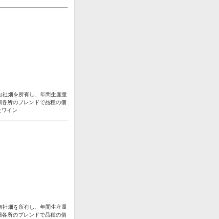
自社畑を所有し、年間生産量
畑各所のブレンドで品種の個
たワイン
自社畑を所有し、年間生産量
畑各所のブレンドで品種の個