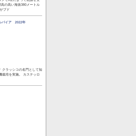
高の高い海抜380メートル
風がブド
パイア 2022年
ィ クラッシコの名門として知
機栽培を実施。 カステッロ