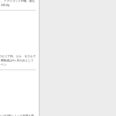
り、アプリコットや桃、梨な
5.6g
ンのエリア内、エル モラルで
樽熟成は4ヶ月のみとして
ラベン
コジモ3世によって庇護を受