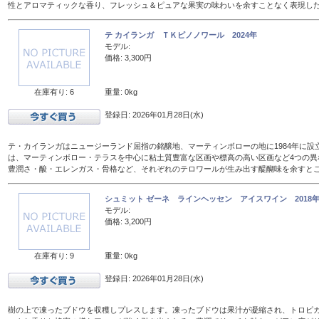
性とアロマティックな香り、フレッシュ＆ピュアな果実の味わいを余すことなく表現し
テ カイランガ ＴＫピノノワール 2024年
モデル:
価格: 3,300円
在庫有り: 6
重量: 0kg
登録日: 2026年01月28日(水)
テ・カイランガはニュージーランド屈指の銘醸地、マーティンボローの地に1984年に設
は、マーティンボロー・テラスを中心に粘土質豊富な区画や標高の高い区画など4つの異
豊潤さ・酸・エレンガス・骨格など、それぞれのテロワールが生み出す醍醐味を余すと
シュミット ゼーネ ラインヘッセン アイスワイン 2018年 
モデル:
価格: 3,200円
在庫有り: 9
重量: 0kg
登録日: 2026年01月28日(水)
樹の上で凍ったブドウを収穫しプレスします。凍ったブドウは果汁が凝縮され、トロピ