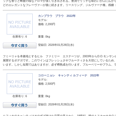
ックな香りと蜂蜜の様なアロマが強く引き出される。豊潤でリッチな味わいが口に広が
どのエレガントなフレーヴァ―が後に続きます。リースリング、ジルヴァーナ種。残糖：16
カンブラウ ブラウ 2022年
モデル:
価格: 2,200円
在庫有り: 6
重量: 0kg
登録日: 2026年01月28日(水)
フミーリャを本拠地とするヒル ファミリー エステーツが、2003年からD.O.モンサ
展開するボデガです。このワインはフレッシュさやフルーティさを大切にしているため、
います。しかし短期ではありますが、必ず樽熟成を行います。ブルーベリーやプラム、
コローニョレ キャンティ ルフィーナ 2022年
モデル:
価格: 2,500円
在庫有り: 6
重量: 0kg
登録日: 2026年01月28日(水)
ルフィナのキャンティはそのずば抜けた品質の高さから、18世紀、時のトスカーナ大公