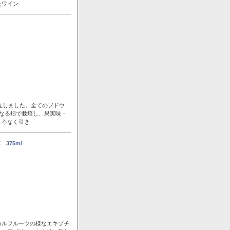
たワイン
立しました。全てのブドウ
なる畑で栽培し、果実味・
ころなく引き
375ml
カルフルーツの様なエキゾチ