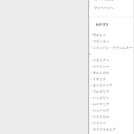
マイページへ
カテゴリ
ワイン
->
- フランス->
- シャンパン・ヴァンムスー-
>
- イタリア->
- スペイン->
- ポルトガル
- イギリス
- オーストリア
- ブルガリア
- ハンガリー
- ルーマニア
- ジョージア
- イスラエル
- ドイツ->
- カリフォルニア