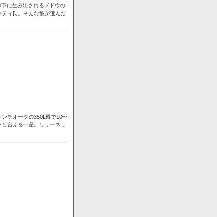
の下に生み出されるブドウの
ッティ氏。そんな彼が選んだ
チオークの350L樽で10〜
ンと言える一品。リリースし