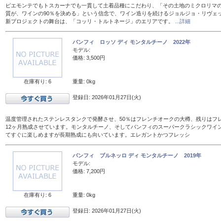
ピエモンテでもトスカーナでも一貫して土着品種にこだわり、「その土地のミクロリマ
質が、ワインの90％を決める」という信念で、ワイン造りを続けるジョルジョ・リヴェ
新プロジェクトの舞台は、「コッリ・トルトネージ」のエリアです。
...詳細
バンフィ ロッソ ディ モンタルチーノ 2022年
モデル:
価格: 3,500円
在庫有り: 6
重量: 0kg
登録日: 2026年01月27日(火)
温度管理されたステンレスタンクで発酵させ、50％はフレンチオークの大樽、残りはフレン
12ヶ月熟成させています。モンタルチーノ、そしてバンフィのスーパークラシックワイ
てすぐに楽しめますが長期熟成にも向いています。エレガントかつフレッシ
バンフィ ブルネッロ ディ モンタルチーノ 2019年
モデル:
価格: 7,200円
在庫有り: 6
重量: 0kg
登録日: 2026年01月27日(火)