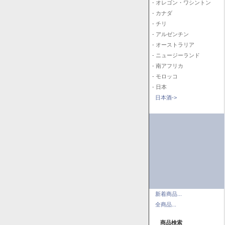
- オレゴン・ワシントン
- カナダ
- チリ
- アルゼンチン
- オーストラリア
- ニュージーランド
- 南アフリカ
- モロッコ
- 日本
日本酒->
新着商品...
全商品...
商品検索