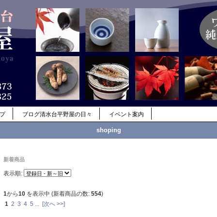
ップ
ブログ清水台平野屋の日々
イベント案内
shoping
新着商品
表示順:
1
から
10
を表示中 (新着商品の数:
554
)
1
2
3
4
5
...
[次へ >>]