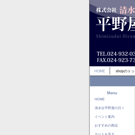
HOME
shopのト
Menu
HOME
清水台平野屋の日々
イベント案内
おすすめの商品
カートを見る