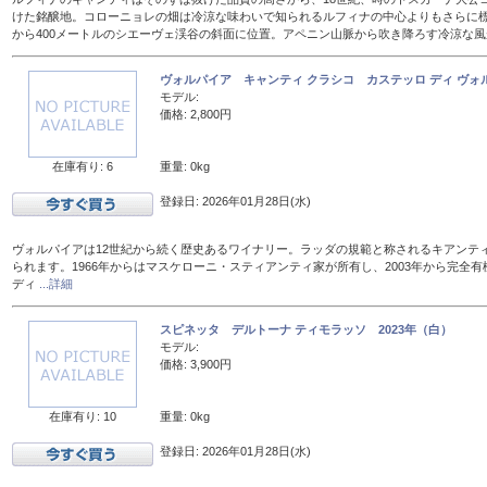
けた銘醸地。コローニョレの畑は冷涼な味わいで知られるルフィナの中心よりもさらに標
から400メートルのシエーヴェ渓谷の斜面に位置。アペニン山脈から吹き降ろす冷涼な
ヴォルパイア キャンティ クラシコ カステッロ ディ ヴォル
モデル:
価格: 2,800円
在庫有り: 6
重量: 0kg
登録日: 2026年01月28日(水)
ヴォルパイアは12世紀から続く歴史あるワイナリー。ラッダの規範と称されるキアンテ
られます。1966年からはマスケローニ・スティアンティ家が所有し、2003年から完全有
ディ
...詳細
スピネッタ デルトーナ ティモラッソ 2023年（白）
モデル:
価格: 3,900円
在庫有り: 10
重量: 0kg
登録日: 2026年01月28日(水)