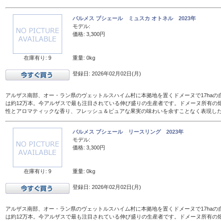
バルメス ブシェール ミュスカ オトネル 2023年
モデル:
価格: 3,300円
在庫有り: 9
重量: 0kg
登録日: 2026年02月02日(月)
アルザス南部、オー・ラン県のヴェットルスハイム村に本拠地を置くドメーヌで17haの
は約12万本。今アルザスで最も注目されている伸び盛りの生産者です。ドメーヌ所有の
性とアロマティックな香り、フレッシュ＆ピュアな果実の味わいを余すことなく表現し
バルメス ブシェール リースリング 2023年
モデル:
価格: 3,300円
在庫有り: 9
重量: 0kg
登録日: 2026年02月02日(月)
アルザス南部、オー・ラン県のヴェットルスハイム村に本拠地を置くドメーヌで17haの
は約12万本。今アルザスで最も注目されている伸び盛りの生産者です。ドメーヌ所有の