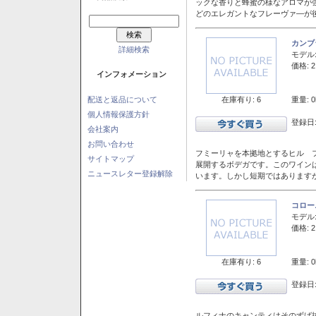
ックな香りと蜂蜜の様なアロマが
どのエレガントなフレーヴァ―が後
カンブ
詳細検索
モデル
価格: 2
インフォメーション
在庫有り: 6
重量: 0
配送と返品について
個人情報保護方針
登録日:
会社案内
お問い合わせ
フミーリャを本拠地とするヒル フ
サイトマップ
展開するボデガです。このワイン
ニュースレター登録解除
います。しかし短期ではあります
コロー
モデル
価格: 2
在庫有り: 6
重量: 0
登録日:
ルフィナのキャンティはそのずば