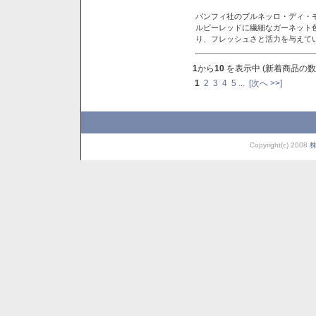
バンフィ社のブルネッロ・ディ・
ルビーレッドに繊細なガーネット
り、フレッシュさと活力を与えて
1
から
10
を表示中 (新着商品の数
1
2
3
4
5
...
[次へ >>]
Copyright(c) 2008