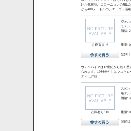
けた銘醸地。コローニョレの畑は
から400メートルのシエーヴェ渓
ヴォル
モデル
価格: 2
在庫有り: 6
重量: 0
登録日:
ヴォルパイアは12世紀から続く歴
られます。1966年からはマスケ
ディ
...詳細
スピネ
モデル
価格: 3
在庫有り: 10
重量: 0
登録日: