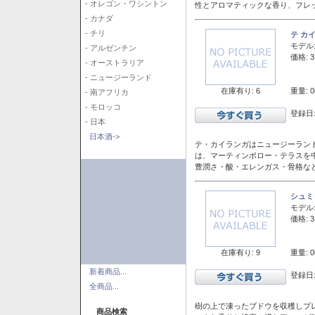
- オレゴン・ワシントン
性とアロマティックな香り、フレ
- カナダ
- チリ
テ カ
モデル
- アルゼンチン
価格: 3
- オーストラリア
- ニュージーランド
在庫有り: 6
重量: 0
- 南アフリカ
- モロッコ
登録日:
- 日本
日本酒->
テ・カイランガはニュージーランド
は、マーティンボロー・テラスを
豊潤さ・酸・エレンガス・骨格な
シュミ
モデル
価格: 3
在庫有り: 9
重量: 0
新着商品...
登録日:
全商品...
樹の上で凍ったブドウを収穫しプ
商品検索