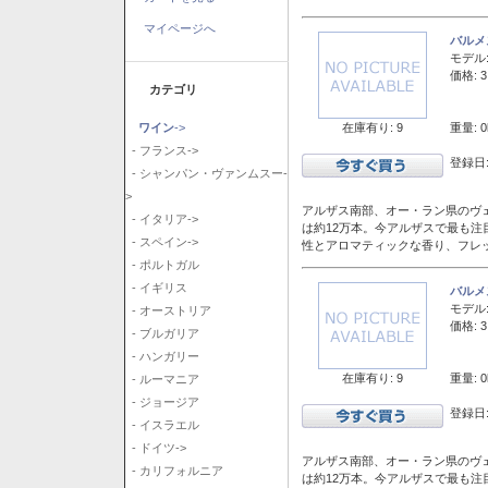
マイページへ
バルメ
モデル
価格: 3
カテゴリ
在庫有り: 9
重量: 0
ワイン
->
- フランス->
登録日:
- シャンパン・ヴァンムスー-
>
アルザス南部、オー・ラン県のヴェ
- イタリア->
は約12万本。今アルザスで最も
- スペイン->
性とアロマティックな香り、フレ
- ポルトガル
- イギリス
バルメ
モデル
- オーストリア
価格: 3
- ブルガリア
- ハンガリー
在庫有り: 9
重量: 0
- ルーマニア
- ジョージア
登録日:
- イスラエル
- ドイツ->
アルザス南部、オー・ラン県のヴェ
- カリフォルニア
は約12万本。今アルザスで最も