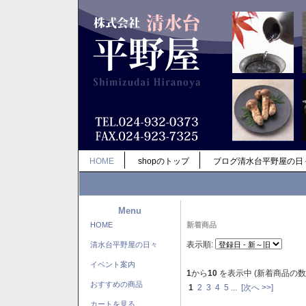
HOME
shopのトップ
ブログ清水台平野屋の日
Menu
HOME
新着商品
表示順:
清水台平野屋の日々
イベント案内
1
から
10
を表示中 (新着商品の数
おすすめの商品
1
2
3
4
5
...
[次へ >>]
カートを見る