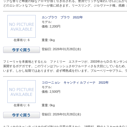
ックな香りと蜂蜜の様なアロマが強く引き出される。豊潤でリッチな味わいが口に広が
どのエレガントなフレーヴァ―が後に続きます。リースリング、ジルヴァーナ種。残糖：16
カンブラウ ブラウ 2022年
モデル:
価格: 2,200円
在庫有り: 6
重量: 0kg
登録日: 2026年01月28日(水)
フミーリャを本拠地とするヒル ファミリー エステーツが、2003年からD.O.モンサ
展開するボデガです。このワインはフレッシュさやフルーティさを大切にしているため、
います。しかし短期ではありますが、必ず樽熟成を行います。ブルーベリーやプラム、
コローニョレ キャンティ ルフィーナ 2022年
モデル:
価格: 2,500円
在庫有り: 6
重量: 0kg
登録日: 2026年01月28日(水)
ルフィナのキャンティはそのずば抜けた品質の高さから、18世紀、時のトスカーナ大公