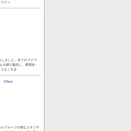
たワイン
立しました。全てのブドウ
なる畑で栽培し、果実味・
ころなく引き
375ml
カルフルーツの様なエキゾチ