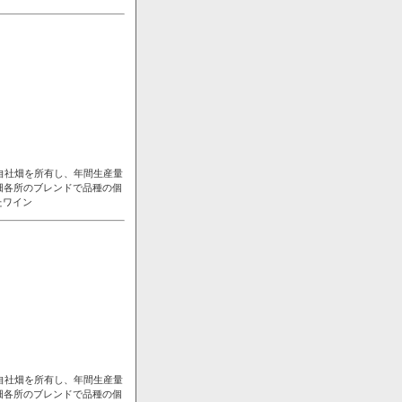
自社畑を所有し、年間生産量
畑各所のブレンドで品種の個
たワイン
自社畑を所有し、年間生産量
畑各所のブレンドで品種の個