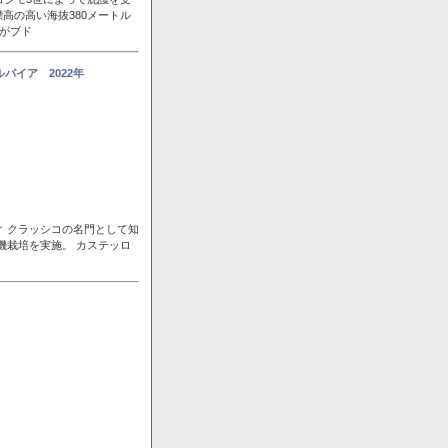
高の高い海抜380メートル
風がブド
パイア 2022年
ィ クラッシコの名門として知
機栽培を実施。 カステッロ