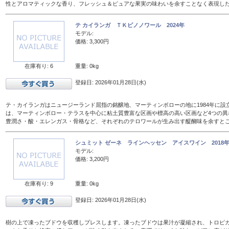
性とアロマティックな香り、フレッシュ＆ピュアな果実の味わいを余すことなく表現し
テ カイランガ ＴＫピノノワール 2024年
モデル:
価格: 3,300円
在庫有り: 6
重量: 0kg
登録日: 2026年01月28日(水)
テ・カイランガはニュージーランド屈指の銘醸地、マーティンボローの地に1984年に設
は、マーティンボロー・テラスを中心に粘土質豊富な区画や標高の高い区画など4つの異
豊潤さ・酸・エレンガス・骨格など、それぞれのテロワールが生み出す醍醐味を余すと
シュミット ゼーネ ラインヘッセン アイスワイン 2018年 
モデル:
価格: 3,200円
在庫有り: 9
重量: 0kg
登録日: 2026年01月28日(水)
樹の上で凍ったブドウを収穫しプレスします。凍ったブドウは果汁が凝縮され、トロピ