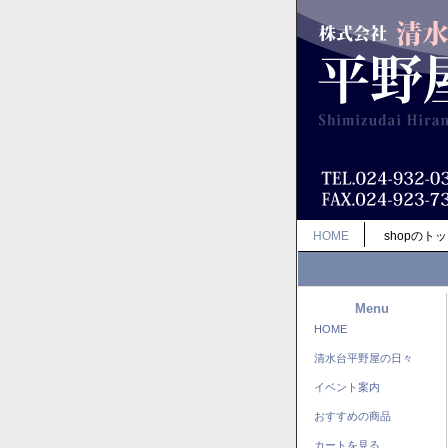
HOME
shopのト
Menu
HOME
清水台平野屋の日々
イベント案内
おすすめの商品
カートを見る