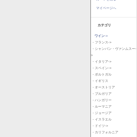
マイページへ
カテゴリ
ワイン
->
- フランス->
- シャンパン・ヴァンムスー-
>
- イタリア->
- スペイン->
- ポルトガル
- イギリス
- オーストリア
- ブルガリア
- ハンガリー
- ルーマニア
- ジョージア
- イスラエル
- ドイツ->
- カリフォルニア