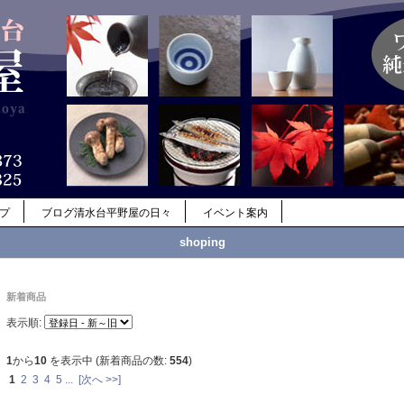
ップ
ブログ清水台平野屋の日々
イベント案内
shoping
新着商品
表示順:
1
から
10
を表示中 (新着商品の数:
554
)
1
2
3
4
5
...
[次へ >>]