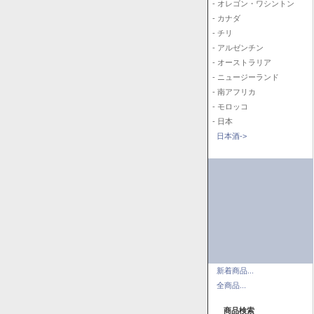
- オレゴン・ワシントン
- カナダ
- チリ
- アルゼンチン
- オーストラリア
- ニュージーランド
- 南アフリカ
- モロッコ
- 日本
日本酒->
新着商品...
全商品...
商品検索