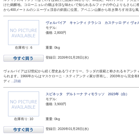
けた銘醸地。コローニョレの畑は冷涼な味わいで知られるルフィナの中心よりもさらに標
から400メートルのシエーヴェ渓谷の斜面に位置。アペニン山脈から吹き降ろす冷涼な
ヴォルパイア キャンティ クラシコ カステッロ ディ ヴォル
モデル:
価格: 2,800円
在庫有り: 6
重量: 0kg
登録日: 2026年01月28日(水)
ヴォルパイアは12世紀から続く歴史あるワイナリー。ラッダの規範と称されるキアンテ
られます。1966年からはマスケローニ・スティアンティ家が所有し、2003年から完全有
ディ
...詳細
スピネッタ デルトーナ ティモラッソ 2023年（白）
モデル:
価格: 3,900円
在庫有り: 10
重量: 0kg
登録日: 2026年01月28日(水)