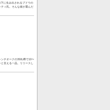
の下に生み出されるブドウの
ッティ氏。そんな彼が選んだ
チオークの350L樽で10〜
ンと言える一品。リリースし