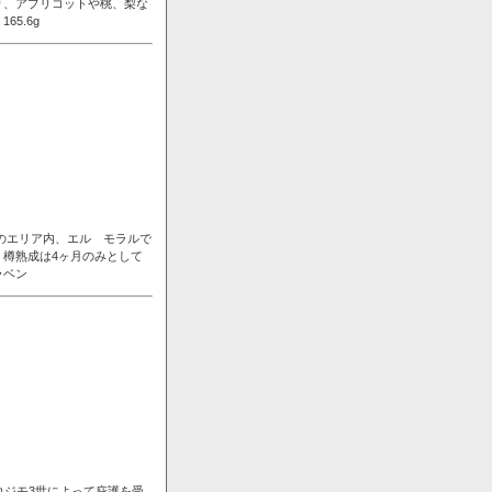
り、アプリコットや桃、梨な
5.6g
ンのエリア内、エル モラルで
樽熟成は4ヶ月のみとして
ラベン
コジモ3世によって庇護を受