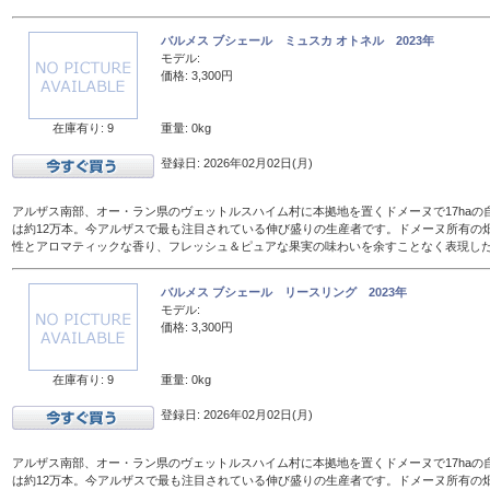
バルメス ブシェール ミュスカ オトネル 2023年
モデル:
価格: 3,300円
在庫有り: 9
重量: 0kg
登録日: 2026年02月02日(月)
アルザス南部、オー・ラン県のヴェットルスハイム村に本拠地を置くドメーヌで17haの
は約12万本。今アルザスで最も注目されている伸び盛りの生産者です。ドメーヌ所有の
性とアロマティックな香り、フレッシュ＆ピュアな果実の味わいを余すことなく表現し
バルメス ブシェール リースリング 2023年
モデル:
価格: 3,300円
在庫有り: 9
重量: 0kg
登録日: 2026年02月02日(月)
アルザス南部、オー・ラン県のヴェットルスハイム村に本拠地を置くドメーヌで17haの
は約12万本。今アルザスで最も注目されている伸び盛りの生産者です。ドメーヌ所有の