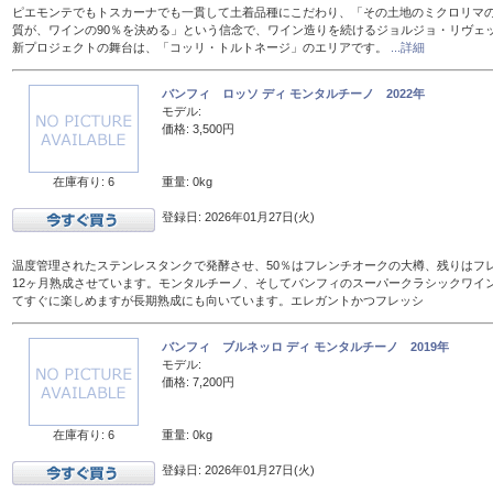
ピエモンテでもトスカーナでも一貫して土着品種にこだわり、「その土地のミクロリマ
質が、ワインの90％を決める」という信念で、ワイン造りを続けるジョルジョ・リヴェ
新プロジェクトの舞台は、「コッリ・トルトネージ」のエリアです。
...詳細
バンフィ ロッソ ディ モンタルチーノ 2022年
モデル:
価格: 3,500円
在庫有り: 6
重量: 0kg
登録日: 2026年01月27日(火)
温度管理されたステンレスタンクで発酵させ、50％はフレンチオークの大樽、残りはフレン
12ヶ月熟成させています。モンタルチーノ、そしてバンフィのスーパークラシックワイ
てすぐに楽しめますが長期熟成にも向いています。エレガントかつフレッシ
バンフィ ブルネッロ ディ モンタルチーノ 2019年
モデル:
価格: 7,200円
在庫有り: 6
重量: 0kg
登録日: 2026年01月27日(火)