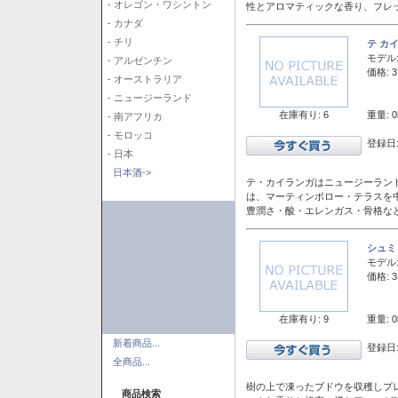
- オレゴン・ワシントン
性とアロマティックな香り、フレ
- カナダ
- チリ
テ カ
モデル
- アルゼンチン
価格: 3
- オーストラリア
- ニュージーランド
在庫有り: 6
重量: 0
- 南アフリカ
- モロッコ
登録日:
- 日本
日本酒->
テ・カイランガはニュージーランド
は、マーティンボロー・テラスを
豊潤さ・酸・エレンガス・骨格な
シュミ
モデル
価格: 3
在庫有り: 9
重量: 0
新着商品...
登録日:
全商品...
樹の上で凍ったブドウを収穫しプ
商品検索