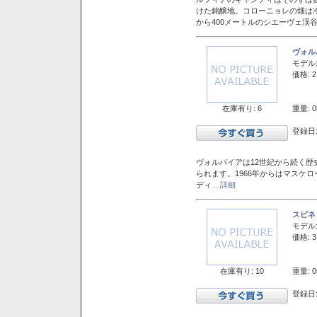
けた銘醸地。コローニョレの畑は
から400メートルのシエーヴェ渓
ヴォル
モデル
価格: 2
在庫有り: 6
重量: 0
登録日:
ヴォルパイアは12世紀から続く歴
られます。1966年からはマスケ
ディ
...詳細
スピネ
モデル
価格: 3
在庫有り: 10
重量: 0
登録日: