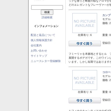
ックな香りと蜂蜜の様なアロマが
どのエレガントなフレーヴァ―が後
カンブ
詳細検索
モデル
価格: 2
インフォメーション
在庫有り: 6
重量: 0
配送と返品について
個人情報保護方針
登録日:
会社案内
お問い合わせ
フミーリャを本拠地とするヒル フ
サイトマップ
展開するボデガです。このワイン
ニュースレター登録解除
います。しかし短期ではあります
コロー
モデル
価格: 2
在庫有り: 6
重量: 0
登録日:
ルフィナのキャンティはそのずば