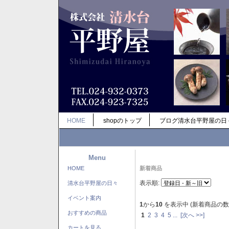
HOME
shopのトップ
ブログ清水台平野屋の日
Menu
HOME
新着商品
表示順:
清水台平野屋の日々
イベント案内
1
から
10
を表示中 (新着商品の数
おすすめの商品
1
2
3
4
5
...
[次へ >>]
カートを見る