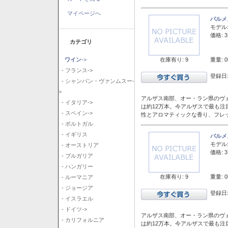
マイページへ
バルメ
モデル
価格: 3
カテゴリ
在庫有り: 9
重量: 0
ワイン
->
- フランス->
登録日:
- シャンパン・ヴァンムスー-
>
アルザス南部、オー・ラン県のヴェ
- イタリア->
は約12万本。今アルザスで最も
- スペイン->
性とアロマティックな香り、フレ
- ポルトガル
- イギリス
バルメ
モデル
- オーストリア
価格: 3
- ブルガリア
- ハンガリー
在庫有り: 9
重量: 0
- ルーマニア
- ジョージア
登録日:
- イスラエル
- ドイツ->
アルザス南部、オー・ラン県のヴェ
- カリフォルニア
は約12万本。今アルザスで最も