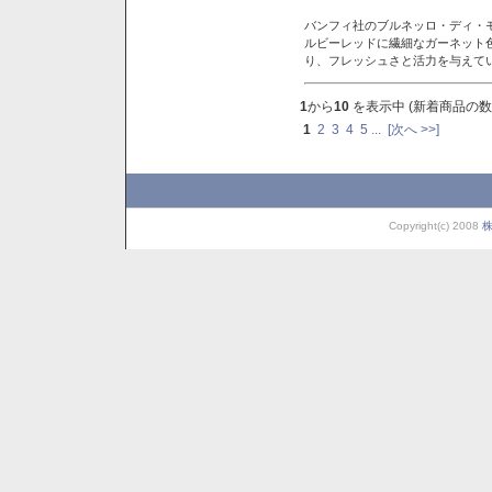
バンフィ社のブルネッロ・ディ・
ルビーレッドに繊細なガーネット
り、フレッシュさと活力を与えて
1
から
10
を表示中 (新着商品の数
1
2
3
4
5
...
[次へ >>]
Copyright(c) 2008