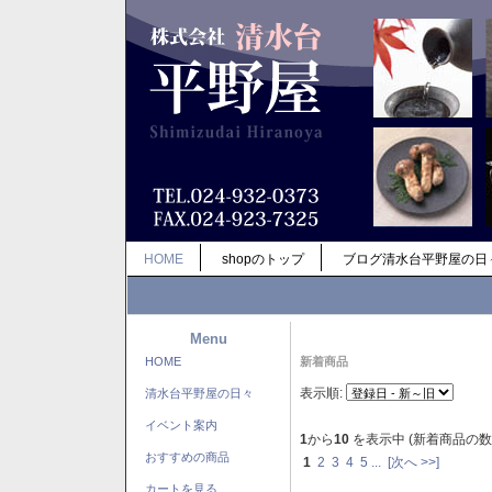
HOME
shopのトップ
ブログ清水台平野屋の日
Menu
HOME
新着商品
表示順:
清水台平野屋の日々
イベント案内
1
から
10
を表示中 (新着商品の数
おすすめの商品
1
2
3
4
5
...
[次へ >>]
カートを見る