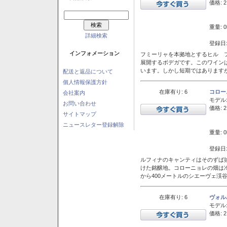
価格: 2
重量: 0
詳細検索
登録日:
インフォメーション
フミーリャを本拠地とするヒル フ
展開するボデガです。このワイン
います。しかし短期ではあります
配送と返品について
個人情報保護方針
在庫有り: 6
コロー
会社案内
モデル
お問い合わせ
価格: 2
サイトマップ
ニュースレター登録解除
重量: 0
登録日:
ルフィナのキャンティはそのずば
けた銘醸地。コローニョレの畑は
から400メートルのシエーヴェ渓
在庫有り: 6
ヴォル
モデル
価格: 2