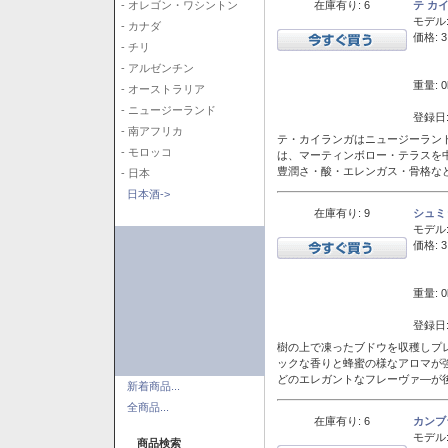
在庫有り: 6
テ カ
- オレゴン・ワシントン
モデル
- カナダ
価格: 3
- チリ
- アルゼンチン
重量: 0
- オーストラリア
- ニュージーランド
登録日:
- 南アフリカ
テ・カイランガはニュージーランド
- モロッコ
は、マーティンボロー・テラスを
豊潤さ・酸・エレンガス・骨格な
- 日本
日本酒->
在庫有り: 9
シュミ
モデル
価格: 3
重量: 0
登録日:
樹の上で凍ったブドウを収穫しプ
ックな香りと蜂蜜の様なアロマが
どのエレガントなフレーヴァ―が後
新着商品...
全商品...
在庫有り: 6
カンブ
モデル
商品検索