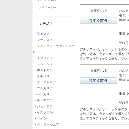
マイページへ
在庫有り: 9
バルメ
モデル
価格: 3
カテゴリ
重量: 0
ワイン
->
- フランス->
登録日:
- シャンパン・ヴァンムスー-
アルザス南部、オー・ラン県のヴェ
>
は約12万本。今アルザスで最も
- イタリア->
性とアロマティックな香り、フレ
- スペイン->
- ポルトガル
在庫有り: 9
バルメ
モデル
- イギリス
価格: 3
- オーストリア
- ブルガリア
重量: 0
- ハンガリー
- ルーマニア
登録日:
- ジョージア
アルザス南部、オー・ラン県のヴェ
- イスラエル
は約12万本。今アルザスで最も
性とアロマティックな香り、フレ
- ドイツ->
- カリフォルニア