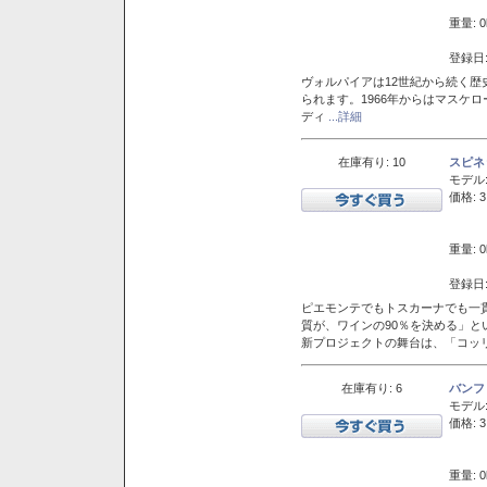
重量: 0
登録日:
ヴォルパイアは12世紀から続く歴
られます。1966年からはマスケ
ディ
...詳細
在庫有り: 10
スピネ
モデル
価格: 3
重量: 0
登録日:
ピエモンテでもトスカーナでも一
質が、ワインの90％を決める」
新プロジェクトの舞台は、「コッ
在庫有り: 6
バンフ
モデル
価格: 3
重量: 0