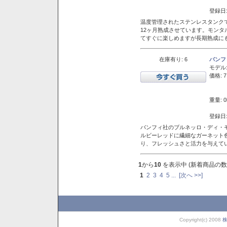
登録日:
温度管理されたステンレスタンクで
12ヶ月熟成させています。モン
てすぐに楽しめますが長期熟成に
在庫有り: 6
バンフ
モデル
価格: 7
重量: 0
登録日:
バンフィ社のブルネッロ・ディ・
ルビーレッドに繊細なガーネット
り、フレッシュさと活力を与えて
1
から
10
を表示中 (新着商品の数
1
2
3
4
5
...
[次へ >>]
Copyright(c) 2008