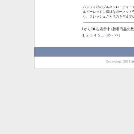
バンフィ社のブルネッロ・ディ・
ルビーレッドに繊細なガーネット
り、フレッシュさと活力を与えて
1
から
10
を表示中 (新着商品の数
1
2
3
4
5
...
[次へ >>]
Copyright(c) 2008