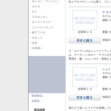
- オレゴン・ワシントン
性とアロマティックな香り、フレ
- カナダ
- チリ
テ カ
モデル
- アルゼンチン
価格: 3
- オーストラリア
- ニュージーランド
在庫有り: 6
重量: 0
- 南アフリカ
- モロッコ
登録日:
- 日本
日本酒->
テ・カイランガはニュージーランド
は、マーティンボロー・テラスを
豊潤さ・酸・エレンガス・骨格な
シュミ
モデル
価格: 3
在庫有り: 9
重量: 0
新着商品...
登録日:
全商品...
樹の上で凍ったブドウを収穫しプ
商品検索