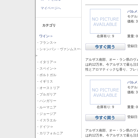
マイページへ
バルメ
モデル
価格: 3
カテゴリ
在庫有り: 9
重量: 0
ワイン
->
- フランス->
登録日:
- シャンパン・ヴァンムスー-
>
アルザス南部、オー・ラン県のヴェ
- イタリア->
は約12万本。今アルザスで最も
- スペイン->
性とアロマティックな香り、フレ
- ポルトガル
- イギリス
バルメ
モデル
- オーストリア
価格: 3
- ブルガリア
- ハンガリー
在庫有り: 9
重量: 0
- ルーマニア
- ジョージア
登録日:
- イスラエル
- ドイツ->
アルザス南部、オー・ラン県のヴェ
- カリフォルニア
は約12万本。今アルザスで最も