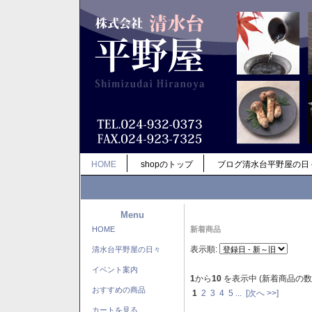
HOME
shopのトップ
ブログ清水台平野屋の日
Menu
HOME
新着商品
表示順:
清水台平野屋の日々
イベント案内
1
から
10
を表示中 (新着商品の数
おすすめの商品
1
2
3
4
5
...
[次へ >>]
カートを見る