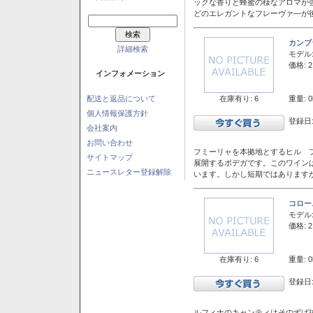
ックな香りと蜂蜜の様なアロマが
どのエレガントなフレーヴァ―が後
カンブ
詳細検索
モデル
価格: 2
インフォメーション
在庫有り: 6
重量: 0
配送と返品について
個人情報保護方針
登録日:
会社案内
お問い合わせ
フミーリャを本拠地とするヒル フ
サイトマップ
展開するボデガです。このワイン
ニュースレター登録解除
います。しかし短期ではあります
コロー
モデル
価格: 2
在庫有り: 6
重量: 0
登録日:
ルフィナのキャンティはそのずば