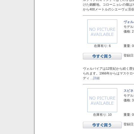
けた銘醸地。コローニョレの畑は
から400メートルのシエーヴェ渓
ヴォル
モデル
価格: 2
在庫有り: 6
重量: 0
登録日:
ヴォルパイアは12世紀から続く歴
られます。1966年からはマスケ
ディ
...詳細
スピネ
モデル
価格: 3
在庫有り: 10
重量: 0
登録日: