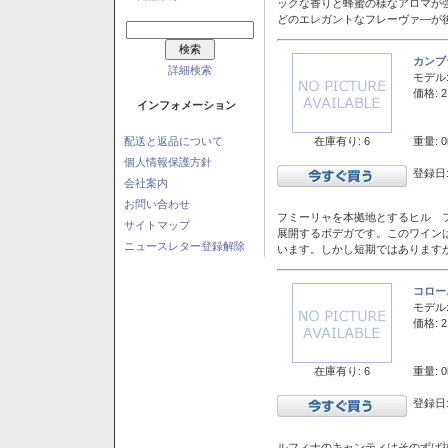
ックな香りと蜂蜜の様なアロマが
どのエレガントなフレーヴァ―が後
カンブ
詳細検索
モデル
価格: 2
インフォメーション
在庫有り: 6
重量: 0
配送と返品について
個人情報保護方針
登録日:
会社案内
お問い合わせ
フミーリャを本拠地とするヒル フ
サイトマップ
展開するボデガです。このワイン
ニュースレター登録解除
います。しかし短期ではあります
コロー
モデル
価格: 2
在庫有り: 6
重量: 0
登録日:
ルフィナのキャンティはそのずば