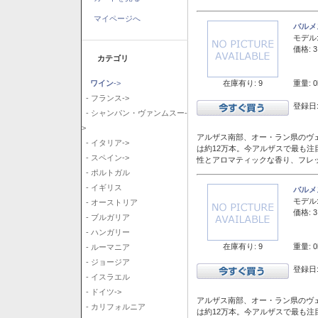
マイページへ
バルメ
モデル
価格: 3
カテゴリ
在庫有り: 9
重量: 0
ワイン
->
- フランス->
登録日:
- シャンパン・ヴァンムスー-
>
アルザス南部、オー・ラン県のヴェ
- イタリア->
は約12万本。今アルザスで最も
- スペイン->
性とアロマティックな香り、フレ
- ポルトガル
- イギリス
バルメ
モデル
- オーストリア
価格: 3
- ブルガリア
- ハンガリー
在庫有り: 9
重量: 0
- ルーマニア
- ジョージア
登録日:
- イスラエル
- ドイツ->
アルザス南部、オー・ラン県のヴェ
- カリフォルニア
は約12万本。今アルザスで最も