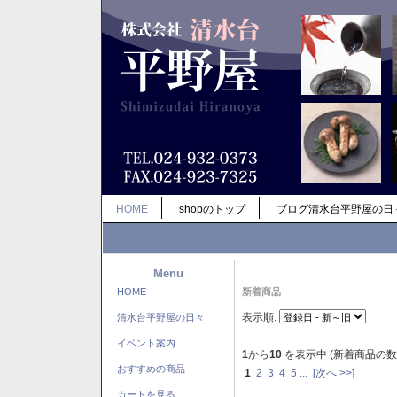
HOME
shopのトップ
ブログ清水台平野屋の日
Menu
HOME
新着商品
表示順:
清水台平野屋の日々
イベント案内
1
から
10
を表示中 (新着商品の数
おすすめの商品
1
2
3
4
5
...
[次へ >>]
カートを見る