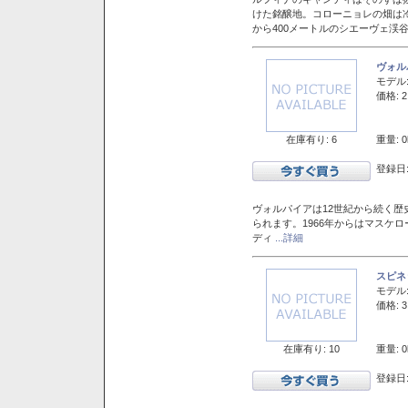
けた銘醸地。コローニョレの畑は
から400メートルのシエーヴェ渓
ヴォル
モデル
価格: 2
在庫有り: 6
重量: 0
登録日:
ヴォルパイアは12世紀から続く歴
られます。1966年からはマスケ
ディ
...詳細
スピネ
モデル
価格: 3
在庫有り: 10
重量: 0
登録日: