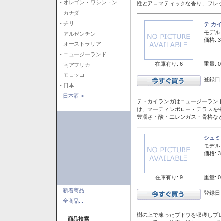
- オレゴン・ワシントン
性とアロマティックな香り、フレ
- カナダ
- チリ
テ カ
モデル
- アルゼンチン
価格: 3
- オーストラリア
- ニュージーランド
在庫有り: 6
重量: 0
- 南アフリカ
- モロッコ
登録日:
- 日本
日本酒->
テ・カイランガはニュージーランド
は、マーティンボロー・テラスを
豊潤さ・酸・エレンガス・骨格な
シュミ
モデル
価格: 3
在庫有り: 9
重量: 0
新着商品...
登録日:
全商品...
樹の上で凍ったブドウを収穫しプ
商品検索