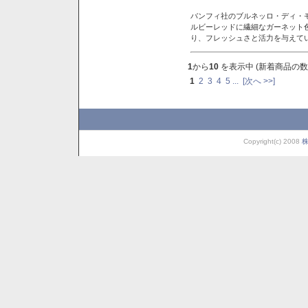
バンフィ社のブルネッロ・ディ・
ルビーレッドに繊細なガーネット
り、フレッシュさと活力を与えて
1
から
10
を表示中 (新着商品の数
1
2
3
4
5
...
[次へ >>]
Copyright(c) 2008