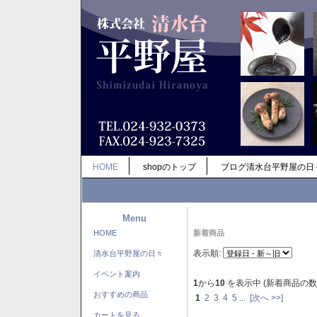
HOME
shopのトップ
ブログ清水台平野屋の日
Menu
HOME
新着商品
表示順:
清水台平野屋の日々
イベント案内
1
から
10
を表示中 (新着商品の数
おすすめの商品
1
2
3
4
5
...
[次へ >>]
カートを見る