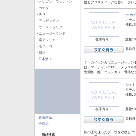
- オレゴン・ワシントン
性とアロマティックな香り、フレ
- カナダ
- チリ
テ カ
モデル
- アルゼンチン
価格: 3
- オーストラリア
- ニュージーランド
在庫有り: 6
重量: 0
- 南アフリカ
- モロッコ
登録日:
- 日本
日本酒->
テ・カイランガはニュージーランド
は、マーティンボロー・テラスを
豊潤さ・酸・エレンガス・骨格な
シュミ
モデル
価格: 3
在庫有り: 9
重量: 0
新着商品...
登録日:
全商品...
樹の上で凍ったブドウを収穫しプ
商品検索