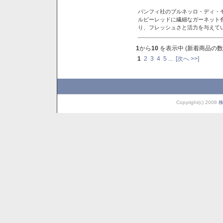
バンフィ社のブルネッロ・ディ・
ルビーレッドに繊細なガーネット
り、フレッシュさと活力を与えて
1
から
10
を表示中 (新着商品の数
1
2
3
4
5
...
[次へ >>]
Copyright(c) 2008