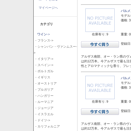
マイページへ
バルメ
モデル
価格: 3
カテゴリ
在庫有り: 9
重量: 0
ワイン
->
- フランス->
登録日:
- シャンパン・ヴァンムスー-
>
アルザス南部、オー・ラン県のヴェ
- イタリア->
は約12万本。今アルザスで最も
- スペイン->
性とアロマティックな香り、フレ
- ポルトガル
- イギリス
バルメ
モデル
- オーストリア
価格: 3
- ブルガリア
- ハンガリー
在庫有り: 9
重量: 0
- ルーマニア
- ジョージア
登録日:
- イスラエル
- ドイツ->
アルザス南部、オー・ラン県のヴェ
- カリフォルニア
は約12万本。今アルザスで最も