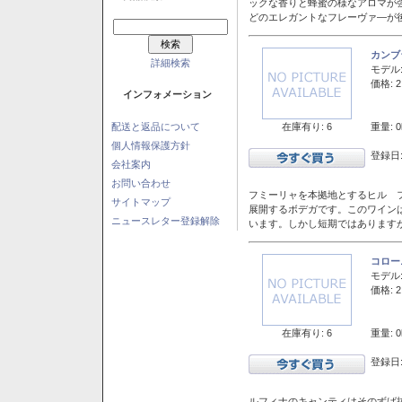
ックな香りと蜂蜜の様なアロマが
どのエレガントなフレーヴァ―が後
カンブ
詳細検索
モデル
価格: 2
インフォメーション
在庫有り: 6
重量: 0
配送と返品について
個人情報保護方針
登録日:
会社案内
お問い合わせ
フミーリャを本拠地とするヒル フ
サイトマップ
展開するボデガです。このワイン
ニュースレター登録解除
います。しかし短期ではあります
コロー
モデル
価格: 2
在庫有り: 6
重量: 0
登録日:
ルフィナのキャンティはそのずば