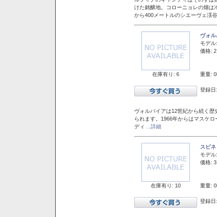
けた銘醸地。コローニョレの畑は
から400メートルのシエーヴェ渓
ヴォル
モデル
価格: 2
在庫有り: 6
重量: 0
登録日:
ヴォルパイアは12世紀から続く歴
られます。1966年からはマスケ
ディ
...詳細
スピネ
モデル
価格: 3
在庫有り: 10
重量: 0
登録日: