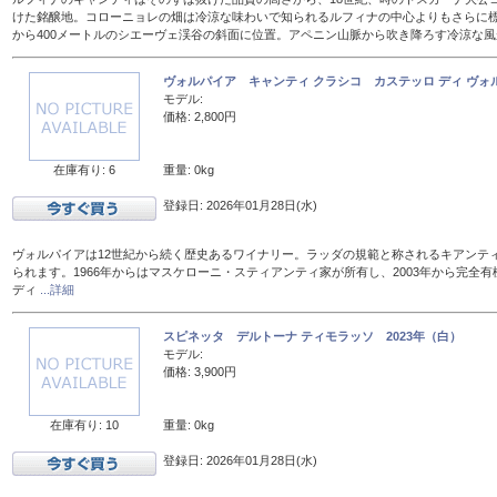
けた銘醸地。コローニョレの畑は冷涼な味わいで知られるルフィナの中心よりもさらに標
から400メートルのシエーヴェ渓谷の斜面に位置。アペニン山脈から吹き降ろす冷涼な
ヴォルパイア キャンティ クラシコ カステッロ ディ ヴォル
モデル:
価格: 2,800円
在庫有り: 6
重量: 0kg
登録日: 2026年01月28日(水)
ヴォルパイアは12世紀から続く歴史あるワイナリー。ラッダの規範と称されるキアンテ
られます。1966年からはマスケローニ・スティアンティ家が所有し、2003年から完全有
ディ
...詳細
スピネッタ デルトーナ ティモラッソ 2023年（白）
モデル:
価格: 3,900円
在庫有り: 10
重量: 0kg
登録日: 2026年01月28日(水)