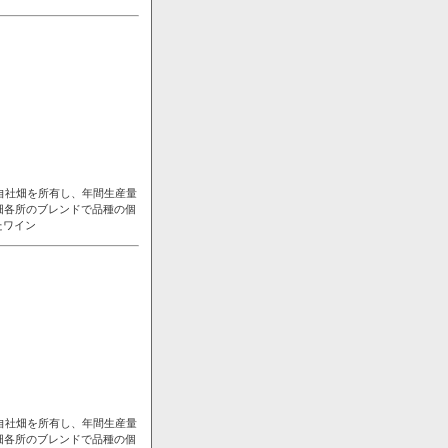
自社畑を所有し、年間生産量
畑各所のブレンドで品種の個
たワイン
自社畑を所有し、年間生産量
畑各所のブレンドで品種の個