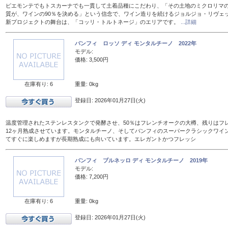
ピエモンテでもトスカーナでも一貫して土着品種にこだわり、「その土地のミクロリマ
質が、ワインの90％を決める」という信念で、ワイン造りを続けるジョルジョ・リヴェ
新プロジェクトの舞台は、「コッリ・トルトネージ」のエリアです。
...詳細
バンフィ ロッソ ディ モンタルチーノ 2022年
モデル:
価格: 3,500円
在庫有り: 6
重量: 0kg
登録日: 2026年01月27日(火)
温度管理されたステンレスタンクで発酵させ、50％はフレンチオークの大樽、残りはフレン
12ヶ月熟成させています。モンタルチーノ、そしてバンフィのスーパークラシックワイ
てすぐに楽しめますが長期熟成にも向いています。エレガントかつフレッシ
バンフィ ブルネッロ ディ モンタルチーノ 2019年
モデル:
価格: 7,200円
在庫有り: 6
重量: 0kg
登録日: 2026年01月27日(火)