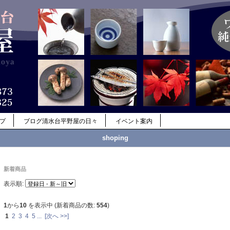
ップ
ブログ清水台平野屋の日々
イベント案内
shoping
新着商品
表示順:
1
から
10
を表示中 (新着商品の数:
554
)
1
2
3
4
5
...
[次へ >>]