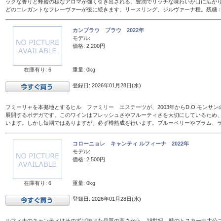
ックな香りと蜂蜜の様なアロマが強く引き出される。豊潤でリッチな味わいが口に広が
どのエレガントなフレーヴァ―が後に続きます。リースリング、ジルヴァーナ種。残糖：16
カンブラウ ブラウ 2022年
モデル:
価格: 2,200円
在庫有り: 6
重量: 0kg
登録日: 2026年01月28日(水)
フミーリャを本拠地とするヒル ファミリー エステーツが、2003年からD.O.モンサ
展開するボデガです。このワインはフレッシュさやフルーティさを大切にしているため、
います。しかし短期ではありますが、必ず樽熟成を行います。ブルーベリーやプラム、
コローニョレ キャンティ ルフィーナ 2022年
モデル:
価格: 2,500円
在庫有り: 6
重量: 0kg
登録日: 2026年01月28日(水)
ルフィナのキャンティはそのずば抜けた品質の高さから、18世紀、時のトスカーナ大公