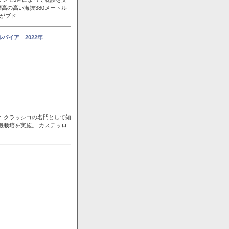
高の高い海抜380メートル
風がブド
パイア 2022年
ィ クラッシコの名門として知
機栽培を実施。 カステッロ