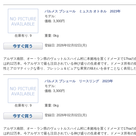
バルメス ブシェール ミュスカ オトネル 2023年
モデル:
価格: 3,300円
在庫有り: 9
重量: 0kg
登録日: 2026年02月02日(月)
アルザス南部、オー・ラン県のヴェットルスハイム村に本拠地を置くドメーヌで17haの
は約12万本。今アルザスで最も注目されている伸び盛りの生産者です。ドメーヌ所有の
性とアロマティックな香り、フレッシュ＆ピュアな果実の味わいを余すことなく表現し
バルメス ブシェール リースリング 2023年
モデル:
価格: 3,300円
在庫有り: 9
重量: 0kg
登録日: 2026年02月02日(月)
アルザス南部、オー・ラン県のヴェットルスハイム村に本拠地を置くドメーヌで17haの
は約12万本。今アルザスで最も注目されている伸び盛りの生産者です。ドメーヌ所有の