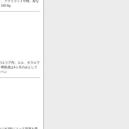
り、アプリコットや桃、梨な
5.6g
ンのエリア内、エル モラルで
樽熟成は4ヶ月のみとして
ラベン
コジモ3世によって庇護を受