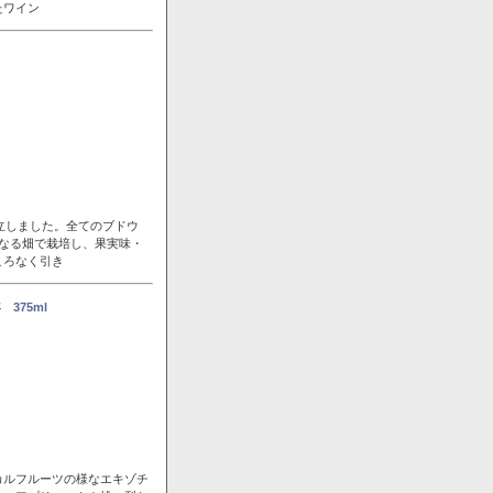
たワイン
立しました。全てのブドウ
なる畑で栽培し、果実味・
ころなく引き
375ml
カルフルーツの様なエキゾチ