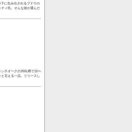
の下に生み出されるブドウの
ッティ氏。そんな彼が選んだ
チオークの350L樽で10〜
ンと言える一品。リリースし