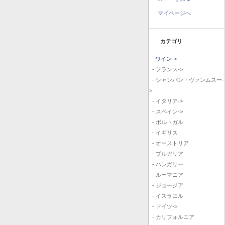
マイページへ
カテゴリ
ワイン
->
- フランス->
- シャンパン・ヴァンムスー-
>
- イタリア->
- スペイン->
- ポルトガル
- イギリス
- オーストリア
- ブルガリア
- ハンガリー
- ルーマニア
- ジョージア
- イスラエル
- ドイツ->
- カリフォルニア