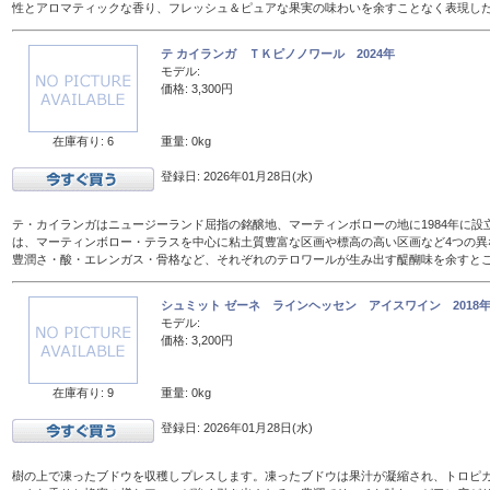
性とアロマティックな香り、フレッシュ＆ピュアな果実の味わいを余すことなく表現し
テ カイランガ ＴＫピノノワール 2024年
モデル:
価格: 3,300円
在庫有り: 6
重量: 0kg
登録日: 2026年01月28日(水)
テ・カイランガはニュージーランド屈指の銘醸地、マーティンボローの地に1984年に設
は、マーティンボロー・テラスを中心に粘土質豊富な区画や標高の高い区画など4つの異
豊潤さ・酸・エレンガス・骨格など、それぞれのテロワールが生み出す醍醐味を余すと
シュミット ゼーネ ラインヘッセン アイスワイン 2018年 
モデル:
価格: 3,200円
在庫有り: 9
重量: 0kg
登録日: 2026年01月28日(水)
樹の上で凍ったブドウを収穫しプレスします。凍ったブドウは果汁が凝縮され、トロピ