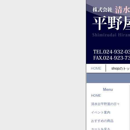
HOME
shopのト
Menu
HOME
清水台平野屋の日々
イベント案内
おすすめの商品
カートを見る