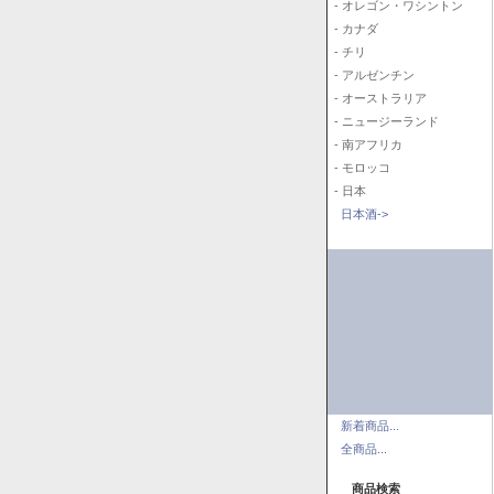
- オレゴン・ワシントン
- カナダ
- チリ
- アルゼンチン
- オーストラリア
- ニュージーランド
- 南アフリカ
- モロッコ
- 日本
日本酒->
新着商品...
全商品...
商品検索