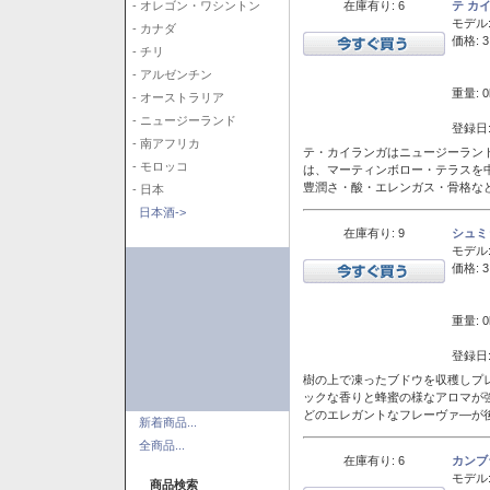
在庫有り: 6
テ カ
- オレゴン・ワシントン
モデル
- カナダ
価格: 3
- チリ
- アルゼンチン
重量: 0
- オーストラリア
- ニュージーランド
登録日:
- 南アフリカ
テ・カイランガはニュージーランド
- モロッコ
は、マーティンボロー・テラスを
豊潤さ・酸・エレンガス・骨格な
- 日本
日本酒->
在庫有り: 9
シュミ
モデル
価格: 3
重量: 0
登録日:
樹の上で凍ったブドウを収穫しプ
ックな香りと蜂蜜の様なアロマが
どのエレガントなフレーヴァ―が後
新着商品...
全商品...
在庫有り: 6
カンブ
モデル
商品検索