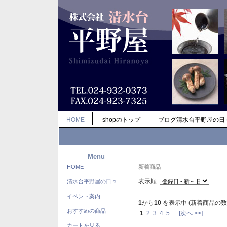
HOME
shopのトップ
ブログ清水台平野屋の日
Menu
HOME
新着商品
表示順:
清水台平野屋の日々
イベント案内
1
から
10
を表示中 (新着商品の数
おすすめの商品
1
2
3
4
5
...
[次へ >>]
カートを見る