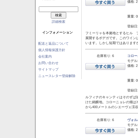
価格: 2
重量: 0
詳細検索
登録日:
インフォメーション
フミーリャを本拠地とするヒル フ
展開するボデガです。このワイン
います。しかし短期ではあります
配送と返品について
個人情報保護方針
在庫有り: 6
コロー
会社案内
モデル
お問い合わせ
価格: 2
サイトマップ
ニュースレター登録解除
重量: 0
登録日:
ルフィナのキャンティはそのずば
けた銘醸地。コローニョレの畑は
から400メートルのシエーヴェ渓
在庫有り: 6
ヴォル
モデル
価格: 2