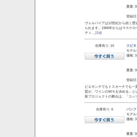
重量: 0
登録日:
ヴォルパイアは12世紀から続く歴
られます。1966年からはマスケ
ディ
...詳細
在庫有り: 10
スピネ
モデル
価格: 3
重量: 0
登録日:
ピエモンテでもトスカーナでも一
質が、ワインの90％を決める」
新プロジェクトの舞台は、「コッ
在庫有り: 6
バンフ
モデル
価格: 3
重量: 0