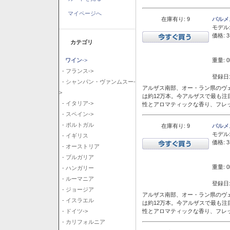
マイページへ
在庫有り: 9
バルメ
モデル
価格: 3
カテゴリ
重量: 0
ワイン
->
- フランス->
登録日:
- シャンパン・ヴァンムスー-
アルザス南部、オー・ラン県のヴェ
>
は約12万本。今アルザスで最も
- イタリア->
性とアロマティックな香り、フレ
- スペイン->
- ポルトガル
在庫有り: 9
バルメ
モデル
- イギリス
価格: 3
- オーストリア
- ブルガリア
重量: 0
- ハンガリー
- ルーマニア
登録日:
- ジョージア
アルザス南部、オー・ラン県のヴェ
- イスラエル
は約12万本。今アルザスで最も
性とアロマティックな香り、フレ
- ドイツ->
- カリフォルニア