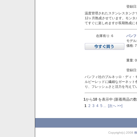
登録日:
温度管理されたステンレスタンクで
12ヶ月熟成させています。モン
てすぐに楽しめますが長期熟成に
在庫有り: 6
バンフ
モデル
価格: 7
重量: 0
登録日:
バンフィ社のブルネッロ・ディ・
ルビーレッドに繊細なガーネット
り、フレッシュさと活力を与えて
1
から
10
を表示中 (新着商品の数
1
2
3
4
5
...
[次へ >>]
Copyright(c) 2008